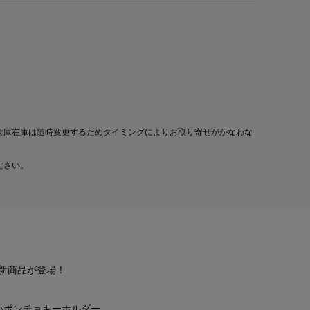
倉庫在庫は随時変更するためタイミングによりお取り寄せがかなわな
ださい。
新商品が登場！
いポンチョキーホルダー。