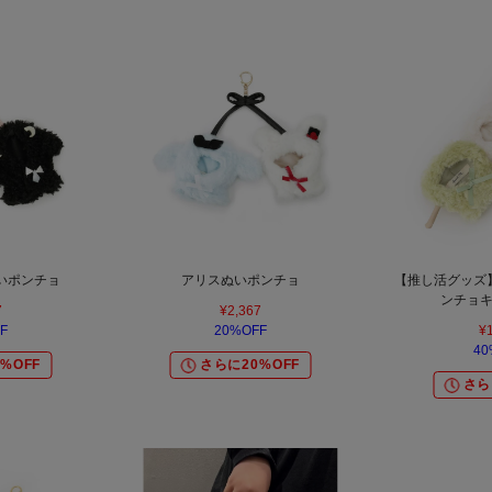
いポンチョ
アリスぬいポンチョ
【推し活グッズ
ンチョ
7
¥2,367
F
20%OFF
¥
40
%OFF
さらに20%OFF
さら