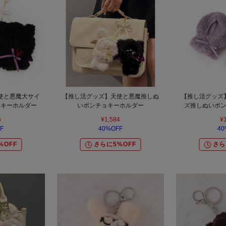
使と悪魔大サイ
【推し活グッズ】天使と悪魔推しぬ
【推し活グッズ
ョキーホルダー
いポンチョキーホルダー
ズ推しぬいポ
6
¥1,584
¥
F
40%OFF
40
%OFF
さらに5%OFF
さら