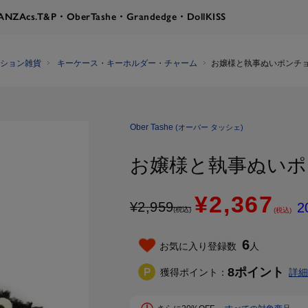
RANZA
cs.T&P・OberTashe・Grandedge・DollKISS
ション雑貨
キーケース・キーホルダー・チャーム
お嬢様と執事ぬいポンチ
Ober Tashe
(オーバー タッシェ)
お嬢様と執事ぬいポ
¥2,367
¥
2,959
2
(税込)
(税込)
6
お気に入り登録数
人
8
ポイント
獲得ポイント：
詳細