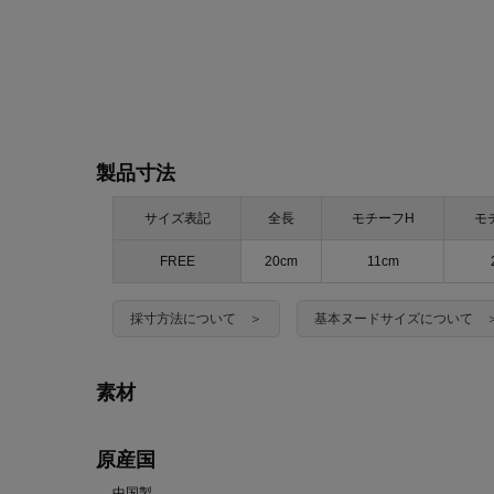
製品寸法
サイズ表記
全長
モチーフH
モ
FREE
20cm
11cm
採寸方法について ＞
基本ヌードサイズについて 
素材
原産国
中国製