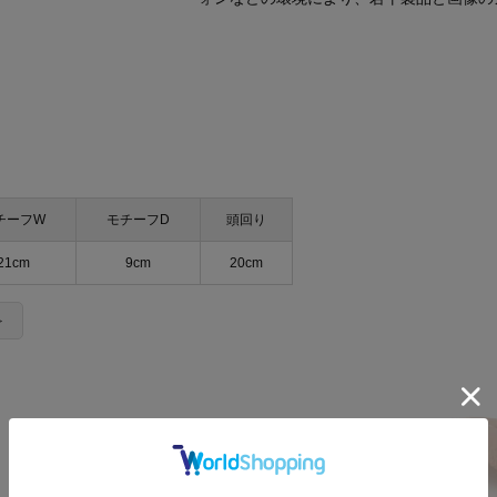
チーフW
モチーフD
頭回り
21cm
9cm
20cm
＞