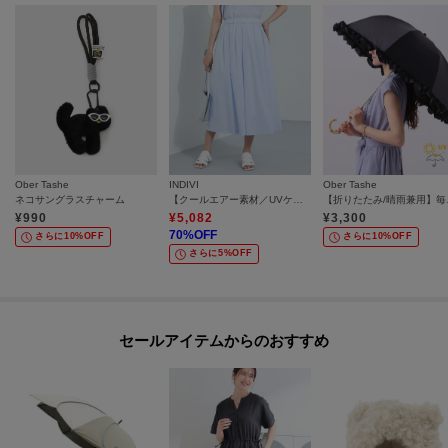
Ober Tashe
INDIVI
Ober Tashe
ネコサングラスチャーム
【クールエアー素材／UVケア／セットアップ可能】エアリーフレアパンツ
【折りたたみ/
¥
990
¥
5,082
¥
3,300
70
%OFF
さらに10%OFF
さらに10%OFF
さらに5%OFF
セールアイテムからのおすすめ