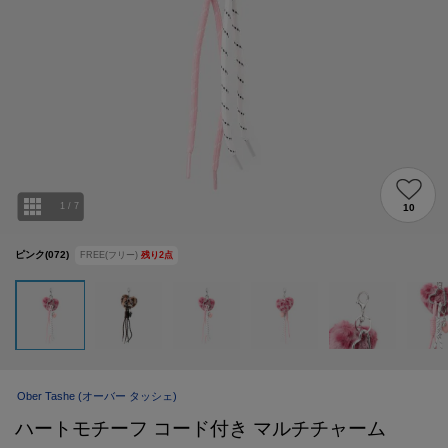
1
/
7
10
ピンク(072)
FREE(フリー)
残り
2
点
Ober Tashe
(オーバー タッシェ)
ハートモチーフ コード付き マルチチャーム