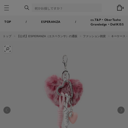
0
cs.T&P・OberTashe
TOP
/
ESPERANZA
/
Grandedge・DollKISS
トップ
【公式】ESPERANZA（エスペランサ）の通販
ファッション雑貨
キーケース