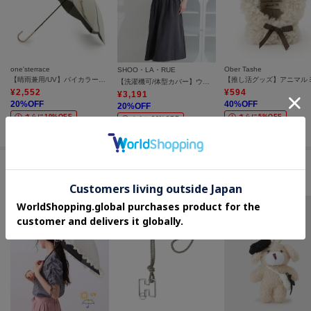
one'sterrace
Ober Tashe
SHOO・LA・RUE
【晴雨兼用/UV】バイカラーパイピング 長傘
【洗濯機可/体型カバー】ウエストシャーリングで女性らしく 麻調スキッパーサイドリボンワンピース
¥
2,552
¥
594
¥
3,191
20
%OFF
40
%OFF
20
%OFF
さらに10%OFF
さらに5%OFF
さらに20%OFF
#おすすめのギフト用ファッション雑貨