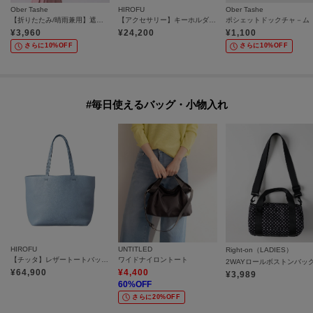
Ober Tashe
HIROFU
Ober Tashe
【折りたたみ/晴雨兼用】遮光率100％！ワンタッチ開閉 フリル折りたたみ日傘
【アクセサリー】キーホルダー ストラップ レザー 本革（商品番号：P25-65510）
ポシェットドックチャ－ム
¥
3,960
¥
24,200
¥
1,100
さらに10%OFF
さらに10%OFF
#毎日使えるバッグ・小物入れ
HIROFU
UNTITLED
Right-on（LADIES）
【チッタ】レザートートバッグ M B5サイズ 本革（商品番号：P25‐35551）
ワイドナイロントート
2WAYロールボストンバッ
¥
64,900
¥
4,400
¥
3,989
60
%OFF
さらに20%OFF