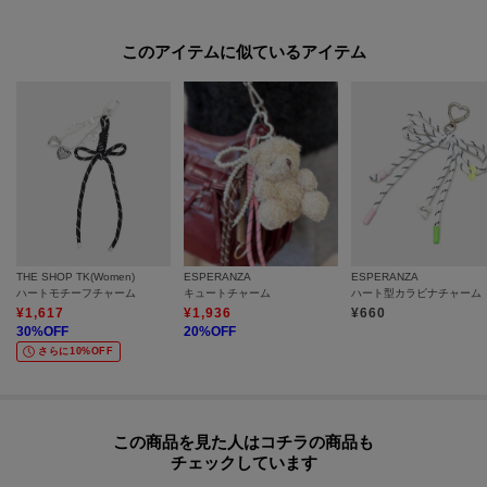
【備考】
※商品画像はサンプル商品の為、仕様やカラー等に変更がある場合がござい
このアイテムに似ているアイテム
ます。予めご了承ください。
※光の当たり具合で色味が違って見える場合があります。
※照明の関係により、実際よりも色味が違って見える場合があります。ま
た、パソコン・スマートフォンなどの環境により、若干製品と画像のカラー
が異なる場合もございます。
THE SHOP TK(Women)
ESPERANZA
ESPERANZA
ハートモチーフチャーム
キュートチャーム
ハート型カラビナチャーム
¥
1,617
¥
1,936
¥
660
30
%OFF
20
%OFF
さらに10%OFF
この商品を見た人はコチラの商品も
チェックしています