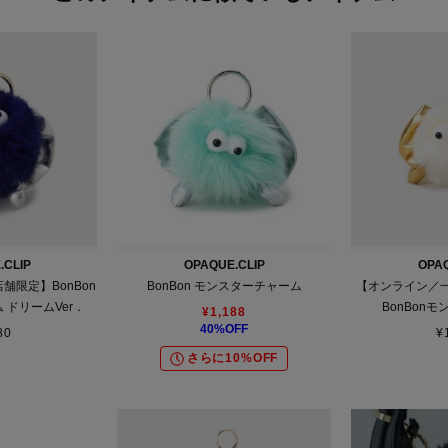
.CLIP
OPAQUE.CLIP
OPAQ
舗限定】BonBon
BonBon モンスターチャーム
【オンライン／
 ドリームVer．
BonBon
¥
1,188
40
%OFF
80
¥
さらに10%OFF