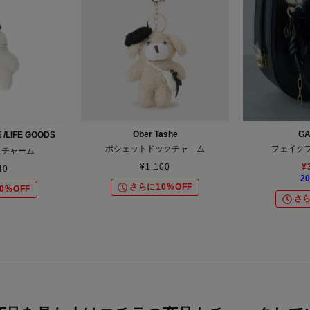
Ober Tashe
GA
/LIFE GOODS
ポシェットドックチャ－ム
フェイク
りチャーム
¥
1,100
¥
40
20
さらに10%OFF
0%OFF
さら