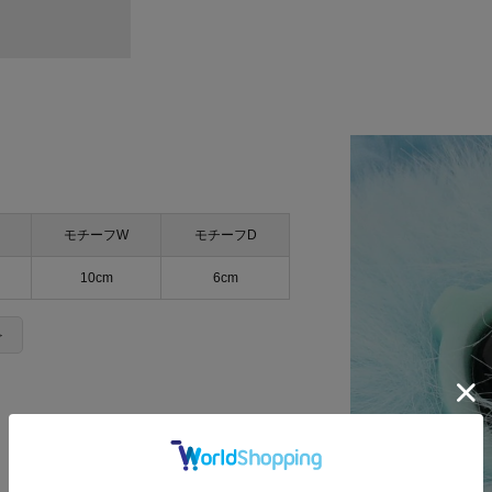
モチーフW
モチーフD
10cm
6cm
＞