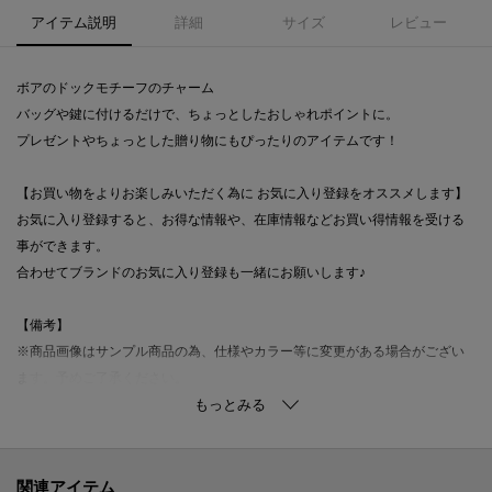
アイテム説明
詳細
サイズ
レビュー
ボアのドックモチーフのチャーム
バッグや鍵に付けるだけで、ちょっとしたおしゃれポイントに。
プレゼントやちょっとした贈り物にもぴったりのアイテムです！
【お買い物をよりお楽しみいただく為に お気に入り登録をオススメします】
お気に入り登録すると、お得な情報や、在庫情報などお買い得情報を受ける
事ができます。
合わせてブランドのお気に入り登録も一緒にお願いします♪
【備考】
※商品画像はサンプル商品の為、仕様やカラー等に変更がある場合がござい
ます。予めご了承ください。
※光の当たり具合で色味が違って見える場合があります。
※照明の関係により、実際よりも色味が違って見える場合があります。ま
関連アイテム