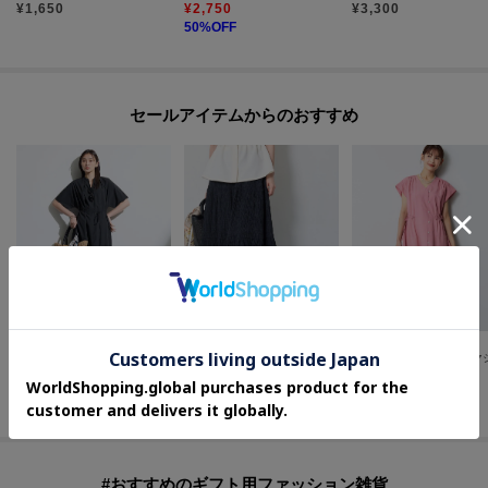
¥
1,650
¥
2,750
¥
3,300
50
%OFF
セールアイテムからのおすすめ
INDIVI
Reflect
Reflect
【撥水／UVカット】ベルト付きワンピース
【セットアップ可】ティアードロングスカート
¥
16,720
¥
8,382
¥
10,164
20
%OFF
40
%OFF
40
%OFF
#おすすめのギフト用ファッション雑貨