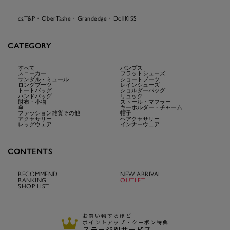
cs.T&P・OberTashe・Grandedge・DollKISS
CATEGORY
すべて
パンプス
スニーカー
フラットシューズ
サンダル・ミュール
ショートブーツ
ロングブーツ
レインシューズ
トートバッグ
ショルダーバッグ
ハンドバッグ
リュック
財布・小物
ストール・マフラー
傘
キーホルダー・チャーム
ファッション雑貨その他
帽子
アクセサリー
ヘアクセサリー
レッグウェア
インナーウェア
CONTENTS
RECOMMEND
NEW ARRIVAL
RANKING
OUTLET
SHOP LIST
お買い物するほど
ポイントアップ・クーポン特典