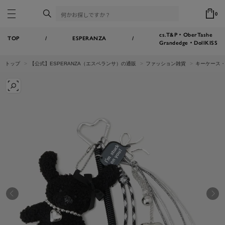
0
cs.T&P・OberTashe
TOP
/
ESPERANZA
/
Grandedge・DollKISS
トップ
【公式】ESPERANZA（エスペランサ）の通販
ファッション雑貨
キーケース