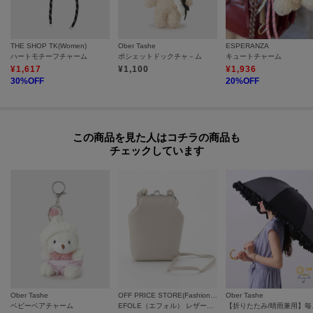
THE SHOP TK(Women)
Ober Tashe
ESPERANZA
ハートモチーフチャーム
ポシェットドックチャ－ム
キュートチャーム
¥
1,617
¥
1,100
¥
1,936
30
%OFF
20
%OFF
この商品を見た人はコチラの商品も
チェックしています
Ober Tashe
OFF PRICE STORE(Fashion Goods)
Ober Tashe
ベビーベアチャーム
EFOLE（エフォル） レザー調 がま口 ミニ ショルダー バッグ
【折りたたみ/