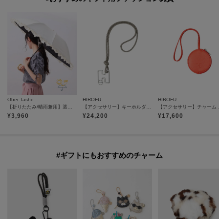
Ober Tashe
HIROFU
HIROFU
【折りたたみ/晴雨兼用】遮光率100％！ワンタッチ開閉 フリル折りたたみ日傘
【アクセサリー】キーホルダー ストラップ レザー 本革（商品番号：P25-65510）
【アクセサリー
¥
3,960
¥
24,200
¥
17,600
#ギフトにもおすすめのチャーム