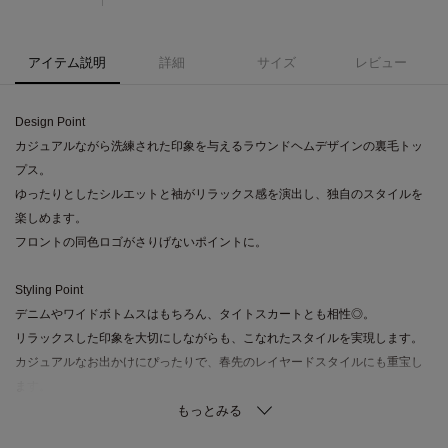
アイテム説明
詳細
サイズ
レビュー
Design Point
カジュアルながら洗練された印象を与えるラウンドヘムデザインの裏毛トッ
プス。
ゆったりとしたシルエットと袖がリラックス感を演出し、独自のスタイルを
楽しめます。
フロントの同色ロゴがさりげないポイントに。
Styling Point
デニムやワイドボトムスはもちろん、タイトスカートとも相性◎。
リラックスした印象を大切にしながらも、こなれたスタイルを実現します。
カジュアルなお出かけにぴったりで、春先のレイヤードスタイルにも重宝し
ます。
Fabric Point