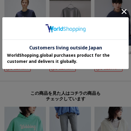
cloenc
GALLEST
OPAQUE.CLIP
【マシンウォッシュ】刺繍ロゴスウェット
レイヤードダンボールスウェット
¥
7,128
¥
8,393
¥
3,286
20
%OFF
30
%OFF
40
%OFF
さらに5%OFF
さらに5%OFF
さらに20%OFF
この商品を見た人はコチラの商品も
チェックしています