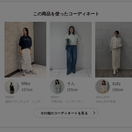
柔らかくしなやかな素材が、快適で心地よい着心地を提供。
ほどよく暖かみのある生地感は、気温の変わりやすい時期のデイリーユース
この商品を使った
に最適です。
普段使いから、ちょっとしたお出かけまで幅広く活躍するアイテムです。
＊＊＊＊＊＊＊＊＊＊＊＊＊＊＊＊＊＊＊＊＊＊＊＊＊＊＊＊＊
＼＼気になるアイテムはお気に入り登録がおすすめ／／
気になるアイテムのページにある「♥マーク」をクリックして簡単に追加でき
ます。
Miko
そん
ねね
157cm
155cm
160cm
登録すると、再入荷通知やお値下げ情報をメルマガにてお知らせ！
INDIVI
INDIVI
GALLEST
マイページにてお気に入り一覧もチェックできます。
蒲田グランデュオ インディヴィギャラリー
下関大丸 インディヴィ
GALLEST本部
その他のコーディネートを見る
＊＊＊＊＊＊＊＊＊＊＊＊＊＊＊＊＊＊＊＊＊＊＊＊＊＊＊＊＊