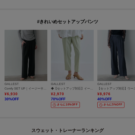
#きれいめセットアップパンツ
GALLEST
GALLEST
GALLEST
Comfy SET UP｜イージーサイドラインワイドパンツ【セットアップ対応／通勤／カセット服／接触冷感／UVカット】
◆【セットアップ対応】イージーテーパードパンツ【カセット服/オケージョン/通勤】
¥
6,930
¥
2,970
¥
8,976
30
%OFF
70
%OFF
40
%OFF
さらに10%OFF
さらに5%OFF
スウェット・トレーナーランキング