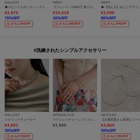
GALLEST
INDIVI
INDIVI
◆スピンドルボンディングトップス
【トレンド／2WAY】裾ドロスト付きシアーブラウスブルゾン
¥
2,970
¥
10,010
¥
2,596
70
%OFF
30
%OFF
80
%OFF
さらに5%OFF
さらに10%OFF
さらに5%OFF
#洗練されたシンプルアクセサリー
GALLEST
OPAQUE.CLIP
UNTITLED
メタリックチョーカー
ステンレスチェーンブレスレット
¥
4,851
¥
1,980
¥
3,960
30
%OFF
50
%OFF
さらに5%OFF
さらに15%OFF