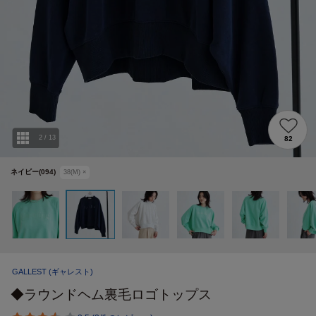
2
/
13
82
ネイビー(094)
38(M)
×
GALLEST
(ギャレスト)
◆ラウンドヘム裏毛ロゴトップス