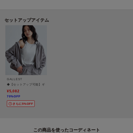
セットアップで着用できます。
Fabric Point
セットアップアイテム
軽量で通気性の良いナイロン混素材を使用しており、快適な着心地を実現。
シーズンを問わず活用できるため、デイリーユースにも最適なアイテムで
す。
＊＊＊＊＊＊＊＊＊＊＊＊＊＊＊＊＊＊＊＊＊＊＊＊＊＊＊＊＊
＼＼気になるアイテムはお気に入り登録がおすすめ／／
GALLEST
◆【セットアップ可能】ギャザードルマンフーデットブルゾン
気になるアイテムのページにある「♥マーク」をクリックして簡単に追加でき
¥5,082
70%OFF
ます。
さらに5%OFF
登録すると、再入荷通知やお値下げ情報をメルマガにてお知らせ！
マイページにてお気に入り一覧もチェックできます。
この商品を使った
＊＊＊＊＊＊＊＊＊＊＊＊＊＊＊＊＊＊＊＊＊＊＊＊＊＊＊＊＊