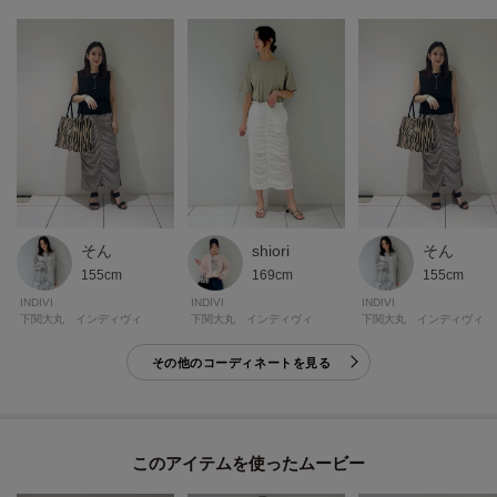
※照明の関係により、実際よりも色味が違って見える場合があります。ま
た、パソコン・スマートフォンなどの環境により、若干製品と画像のカラー
が異なる場合もございます。
そん
shiori
そん
155cm
169cm
155cm
INDIVI
INDIVI
INDIVI
下関大丸 インディヴィ
下関大丸 インディヴィ
下関大丸 インディヴィ
その他のコーディネートを見る
このアイテムを使ったムービー