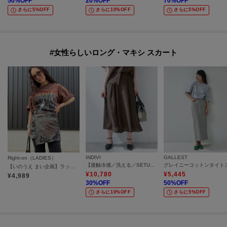
50
%OFF
20
%OFF
70
%OFF
さらに5%OFF
さらに10%OFF
さらに5%OFF
#女性らしいロング・マキシ スカート
INDIVI
GALLEST
Right-on（LADIES）
【接触冷感／洗える／SETUP可能】シアーシャンブレータックフレアスカート
【いのうえ まい企画】ラップスカート
¥
10,780
¥
5,445
¥
4,989
30
%OFF
50
%OFF
さらに10%OFF
さらに5%OFF