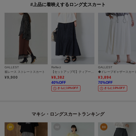
#上品に着映えするロング丈スカート
GALLEST
Reflect
GALLEST
裾レース ストレートスカート
【セットアップ可】ティアードロングスカート
◆ドレープギャザースカー
¥
9,900
¥
8,382
¥
3,894
40
%OFF
70
%OFF
さらに10%OFF
さらに10%OFF
マキシ・ロングスカートランキング