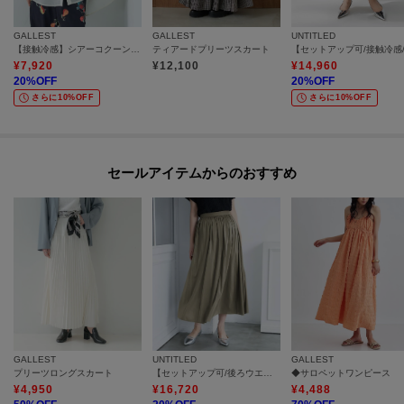
GALLEST
GALLEST
UNTITLED
【接触冷感】シアーコクーンブラウス
ティアードプリーツスカート
¥
7,920
¥
12,100
¥
14,960
20
%OFF
20
%OFF
さらに10%OFF
さらに10%OFF
セールアイテムからのおすすめ
GALLEST
UNTITLED
GALLEST
プリーツロングスカート
【セットアップ可/後ろウエストゴム/光沢感】ローンフレアスカート
◆サロペットワンピース
¥
4,950
¥
16,720
¥
4,488