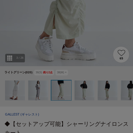
3
/
26
65
ライトグリーン(020)
36(S)
残り
2
点
38(M)
×
GALLEST
(ギャレスト)
◆【セットアップ可能】シャーリングナイロンス
カート