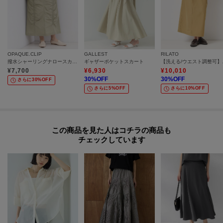
OPAQUE.CLIP
GALLEST
RILATO
撥水シャーリングナロースカート【洗濯機OK／UVケア／花粉対応】
ギャザーポケットスカート
【洗える/
¥
7,700
¥
6,930
¥
10,010
30
%OFF
30
%OFF
さらに30%OFF
さらに5%OFF
さらに10%OFF
この商品を見た人はコチラの商品も
チェックしています