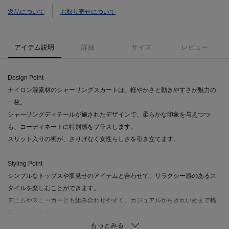
返品について
お取り寄せについて
アイテム説明
詳細
サイズ
レビュー
Design Point
ナイロン混素材のシャーリングスカートは、軽やかさと動きやすさが魅力の
一枚。
シャーリングディテールが施されたデザインで、柔らかな印象を与えつつ
も、コーディネートに特別感をプラスします。
スリット入りの裾が、さりげなく女性らしさを引き立てます。
Styling Point
シンプルなトップスや肌見せのアイテムと合わせて、リラクシー感のあるス
タイルを楽しむことができます。
デニムやスニーカーとも組み合わせやすく、カジュアルからきれいめまで幅
広く活躍します。
同素材のギャザードルマンフーデットブルゾン（商品番号：523－42004）と