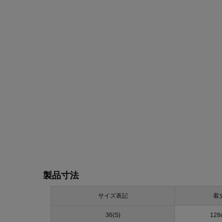
製品寸法
サイズ表記
着
36(S)
128