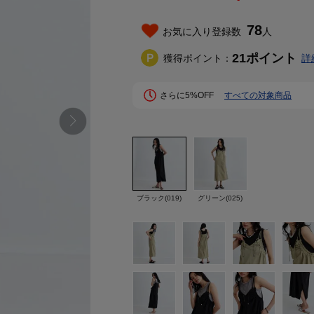
78
お気に入り登録数
人
21
ポイント
獲得ポイント：
詳
さらに5%OFF
すべての対象商品
ブラック(019)
グリーン(025)