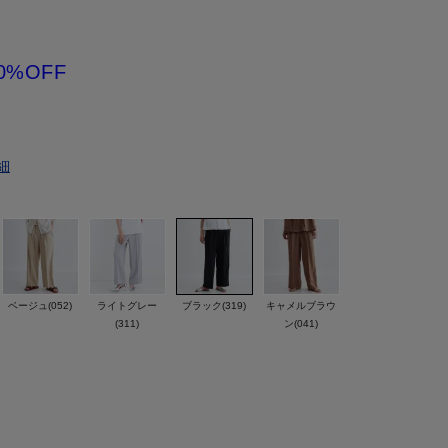
0%OFF
細
ベージュ(052)
ライトグレー
ブラック(319)
キャメルブラウ
(311)
ン(041)