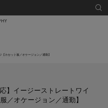
0
クーポン
探す
お気に入り
カート
ログイン
キャンペーン
PHY
ツ【カセット服／オケージョン／通勤】
応】イージーストレートワイ
服／オケージョン／通勤】