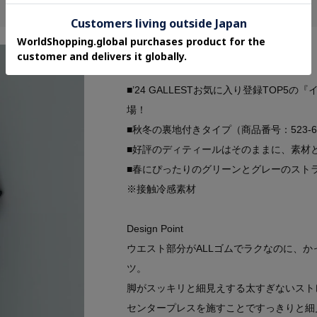
Features
■’24 GALLESTお気に入り登録TOP5
場！
■秋冬の裏地付きタイプ（商品番号：523-69
■好評のディティールはそのままに、素材
■春にぴったりのグリーンとグレーのスト
※接触冷感素材
Design Point
ウエスト部分がALLゴムでラクなのに、
ツ。
脚がスッキリと細見えする太すぎないスト
センタープレスを施すことですっきりと細