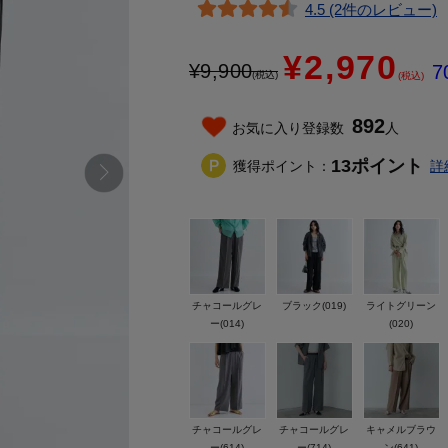
4.5 (2件のレビュー)
¥2,970
¥
9,900
7
(税込)
(税込)
892
お気に入り登録数
人
13
ポイント
獲得ポイント：
詳
チャコールグレ
ブラック(019)
ライトグリーン
ー(014)
(020)
チャコールグレ
チャコールグレ
キャメルブラウ
ー(614)
ー(714)
ン(641)