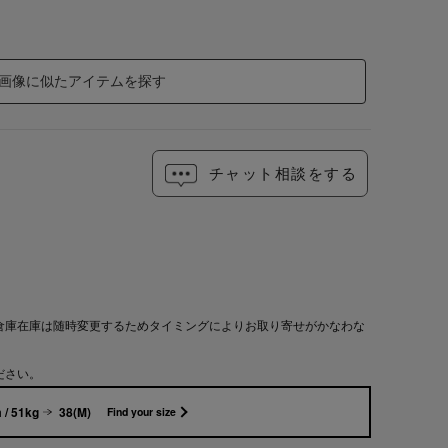
画像に似たアイテムを探す
チャット相談をする
倉庫在庫は随時変更するためタイミングによりお取り寄せがかなわな
ださい。
 / 51kg
38(M)
Find your size