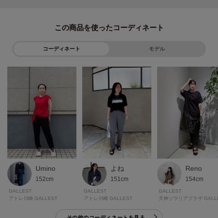
同素材トップスとセット購入する際は同じ色番号同士で組み合わせてくださ
い。
この商品を使った
コーディネート
モデル
＊＊＊＊＊＊＊＊＊＊＊＊＊＊＊＊＊＊＊＊＊＊＊＊＊＊＊＊＊
＼＼気になるアイテムはお気に入り登録がおすすめ／／
気になるアイテムのページにある「ハートマーク」をクリックして簡単に追
加できます。
登録すると、再入荷通知やお値下げ情報をメルマガにてお知らせ！
マイページにてお気に入り一覧もチェックできます。
Umino
よね
Reno
＊＊＊＊＊＊＊＊＊＊＊＊＊＊＊＊＊＊＊＊＊＊＊＊＊＊＊＊＊
152cm
151cm
154cm
GALLEST
GALLEST
GALLEST
アトレ川崎 GALLEST
アトレ川崎 GALLEST
※照明の関係により、実際よりも色味が違って見える場合があります。ま
その他のコーディネートを見る