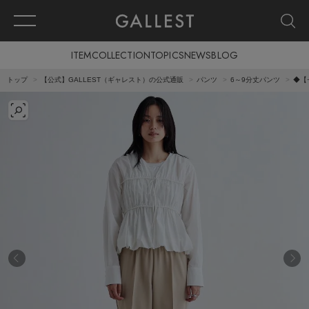
ITEM
COLLECTION
TOPICS
NEWS
BLOG
トップ
【公式】GALLEST（ギャレスト）の公式通販
パンツ
6～9分丈パンツ
◆【