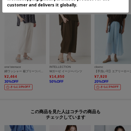
このアイテムに似ているアイテム
one'sterrace
INTELLECTION
cloenc
綿ワッシャー 裾プリーツパンツ
Wガーゼ イージーパンツ
¥
2,464
¥
14,850
¥
7,920
30
%OFF
50
%OFF
20
%OFF
さらに10%OFF
さらに5%OFF
この商品を見た人はコチラの商品も
チェックしています