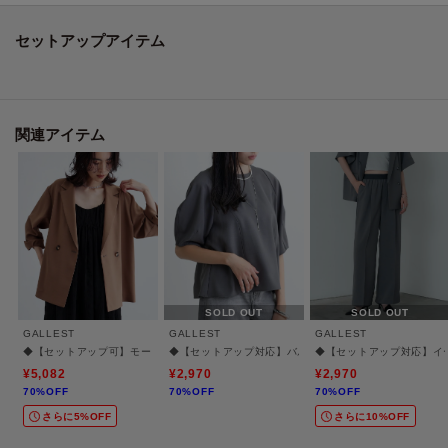
す。
セットアップアイテム
Styling Point
合わせるトップスと足元次第できれいめにもカジュアルにも着こなせます。
幅広いシーンで活躍間違いなしの定番シルエットです。
同素材のジャケット（商品番号：523－42008）、同素材のパンツ（商品番
関連アイテム
号：523－62007、523－62008）とセットアップで着用も可能です。
Fabric Point
しわになりにくく、ほんのりストレッチの梳毛見えするポリエステル混素
材。
さらっとした風合いで穿き心地◎です。
SOLD OUT
SOLD OUT
【仕様】
GALLEST
GALLEST
GALLEST
・ポケット数：横×2
◆【セットアップ可】モードフィットダブルボタンジャケット【カセット服/オケージョ
◆【セットアップ対応】バルーンスリーブブラウス【通勤
◆【セットアップ対応】イ
¥5,082
¥2,970
¥2,970
70%OFF
70%OFF
70%OFF
【注意点】
さらに5%OFF
さらに10%OFF
チャコールグレー(014)とチャコールグレー(614)は生産時期の違いにより色味
が若干異なります。