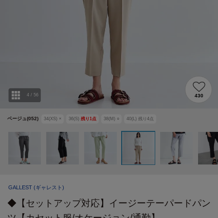
4
/
56
430
ベージュ(052)
34(XS)
×
36(S)
残り
1
点
38(M)
○
40(L)
残り
4
点
GALLEST
(ギャレスト)
◆【セットアップ対応】イージーテーパードパン
ツ【カセット服/オケージョン/通勤】