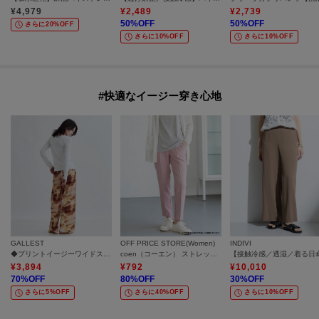
¥
4,979
¥
2,489
¥
2,739
50
%OFF
50
%OFF
さらに20%OFF
さらに10%OFF
さらに10%OFF
#快適なイージー穿き心地
GALLEST
OFF PRICE STORE(Women)
INDIVI
◆プリントイージーワイドストレートパンツ
coen（コーエン） ストレッチポンチ イージーテーパードパンツ【SALE/セール/カジュアル/デイリー/トレンド/きれいめカジュアル】
¥
3,894
¥
792
¥
10,010
70
%OFF
80
%OFF
30
%OFF
さらに5%OFF
さらに40%OFF
さらに10%OFF