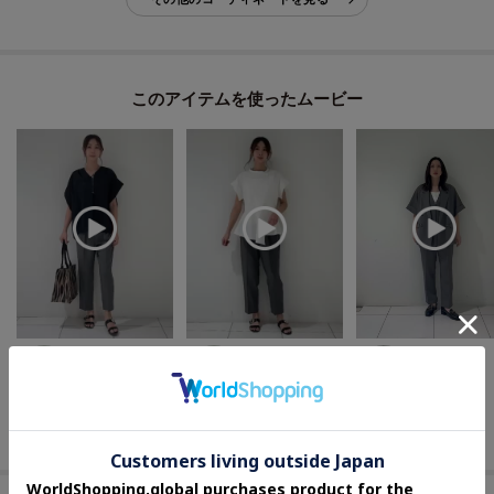
た、パソコン・スマートフォンなどの環境により、若干製品と画像のカラー
が異なる場合もございます。
このアイテムを使ったムービー
shiori
shiori
そん
169cm
169cm
155cm
INDIVI
INDIVI
INDIVI
下関大丸 インディヴィ
下関大丸 インディヴィ
下関大丸 インディヴィ