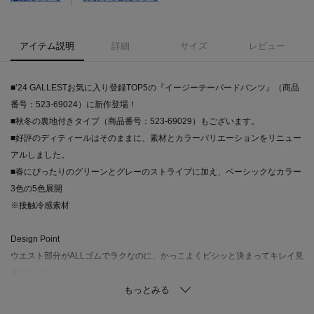
アイテム説明
詳細
サイズ
レビュー
■’24 GALLESTお気に入り登録TOP5の『イージーテーパードパンツ』（商品
番号：523-69024）に新作登場！
■秋冬の裏地付きタイプ（商品番号：523-69029）もございます。
■好評のディティールはそのままに、素材とカラーバリエーションをリニュー
アルしました。
■春にぴったりのグリーンとグレーのストライプに加え、ベーシックなカラー
3色の5色展開
※接触冷感素材
Design Point
ウエスト部分がALLゴムでラクなのに、かっこよくビシッと決まってキレイ見
えするイージーパンツ。
脚がスッキリと細見えするテーパードシルエットです。
センタープレスを施しすっきりさせ、脚長効果が期待できるシルエットで