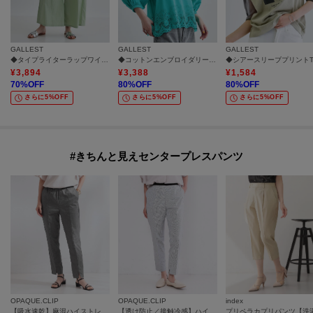
GALLEST
GALLEST
GALLEST
◆タイプライターラップワイドパンツ
◆コットンエンブロイダリーブラウス
¥
3,894
¥
3,388
¥
1,584
70
%OFF
80
%OFF
80
%OFF
さらに5%OFF
さらに5%OFF
さらに5%OFF
#きちんと見えセンタープレスパンツ
OPAQUE.CLIP
OPAQUE.CLIP
index
【吸水速乾】麻混ハイストレッチスティックパンツ《接触冷感／洗濯機OK》
【透け防止／接触冷感】ハイストレッチスティックパンツ《洗濯機OK》