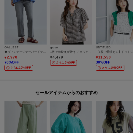
GALLEST
grove
UNTITLED
◆ヴィンテージテーパードデニム
1枚で着映えが叶う チェックラッフルフリルブラウス
¥
2,970
¥
4,479
¥
11,550
70
%OFF
30
%OFF
さらに5%OFF
さらに10%OFF
さらに10%OFF
セールアイテムからのおすすめ