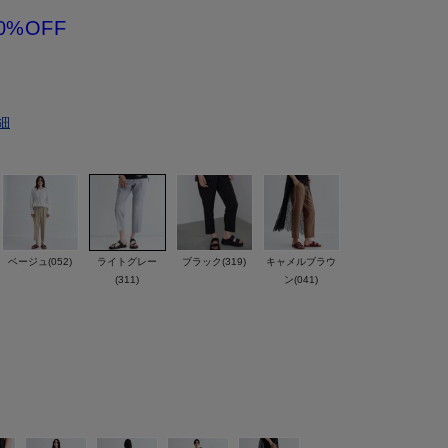
0%OFF
細
ベージュ(052)
ライトグレー
ブラック(319)
キャメルブラウ
(311)
ン(041)