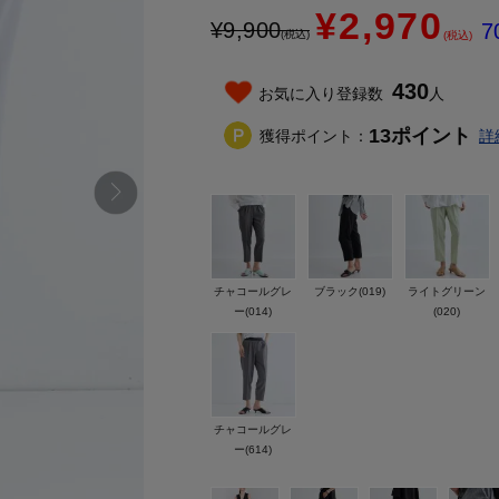
¥2,970
¥
9,900
7
(税込)
(税込)
430
お気に入り登録数
人
13
ポイント
獲得ポイント：
詳
チャコールグレ
ブラック(019)
ライトグリーン
ー(014)
(020)
チャコールグレ
ー(614)