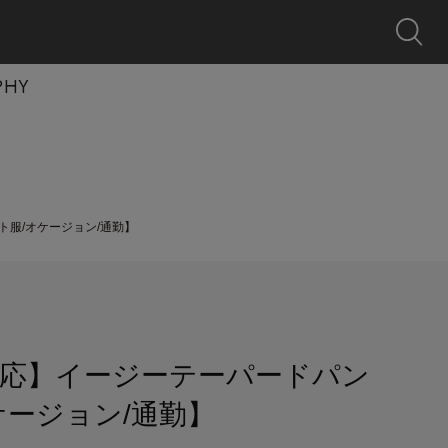
0
クーポン
探す
お気に入り
カート
ログイン
キャンペーン
PHY
服/オケージョン/通勤】
応】イージーテーパードパン
ケージョン/通勤】