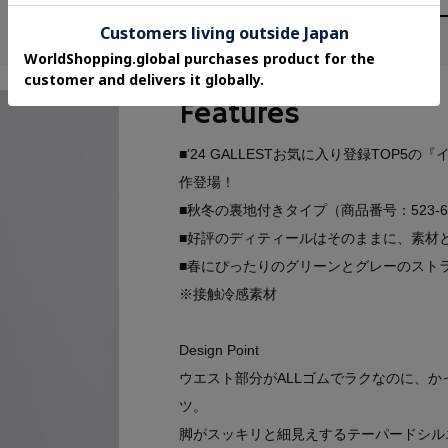
Features
■’24 GALLESTお気に入り登録TOP5
作登場！
■秋冬の裏地付きタイプ（商品番号：523-6
■好評のディティールはそのままに、素材
■春にぴったりのグリーンとグレーのスト
※接触冷感素材
Design Point
ウエスト部分がALLゴムでラクなのに、
ツ。
脚がスッキリと細見えするテーパードシル