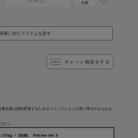
在庫なし
在庫
画像に似たアイテムを探す
チャット相談をする
倉庫在庫は随時変更するためタイミングによりお取り寄せがかなわな
ださい。
 / 51kg
38(M)
Find your size