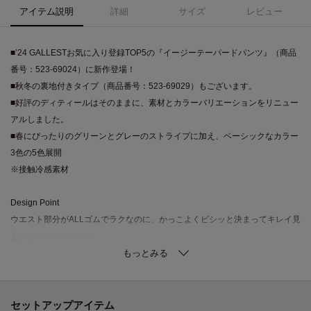
アイテム説明
詳細
サイズ
レビュー
■’24 GALLESTお気に入り登録TOP5の『イージーテーパードパンツ』（商品
番号：523-69024）に新作登場！
■秋冬の裏地付きタイプ（商品番号：523-69029）もございます。
■好評のディティールはそのままに、素材とカラーバリエーションをリニュー
アルしました。
■春にぴったりのグリーンとグレーのストライプに加え、ベーシックなカラー
3色の5色展開
※接触冷感素材
Design Point
ウエスト部分がALLゴムでラクなのに、かっこよくビシッと決まってキレイ見
えするイージーパンツ。
脚がスッキリと細見えするテーパードシルエットです。
センタープレスを施しすっきりさせ、脚長効果が期待できるシルエットで
す。
セットアップアイテム