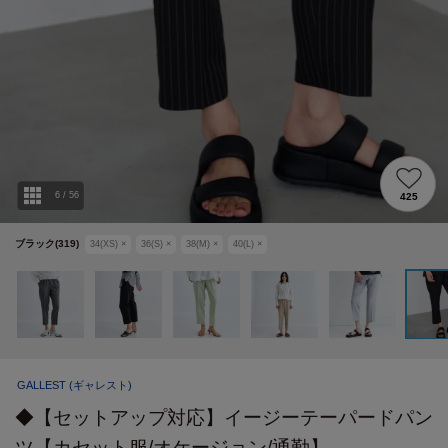
6
/
56
425
ブラック(319)
34(XS)
×
36(S)
×
38(M)
×
40(L)
×
GALLEST
(ギャレスト)
◆【セットアップ対応】イージーテーパードパン
ツ【カセット服/オケージョン/通勤】