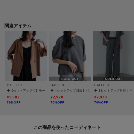
Styling Point
合わせるトップスと足元次第できれいめにもカジュアルにも着こなせます。
幅広いシーンで活躍間違いなしの定番シルエットです。
同素材のジャケット（商品番号：523－42008）、同素材のパンツ（商品番
関連アイテム
号：523－62007、523－62008）とセットアップで着用も可能です。
Fabric Point
しわになりにくく、ほんのりストレッチの梳毛見えするポリエステル混素
材。
さらっとした風合いで穿き心地◎です。
SOLD OUT
SOLD OUT
【仕様】
GALLEST
GALLEST
GALLEST
・ポケット数：横×2
◆【セットアップ可】モードフィットダブルボタンジャケット【カセット服/オケージョ
◆【セットアップ対応】バルーンスリーブブラウス【通勤
◆【セットアップ対応】イ
¥5,082
¥2,970
¥2,970
70%OFF
70%OFF
70%OFF
【注意点】
チャコールグレー(014)とチャコールグレー(614)は生産時期の違いにより色味
が若干異なります。
同素材トップスとセット購入する際は同じ色番号同士で組み合わせてくださ
この商品を使った
い。