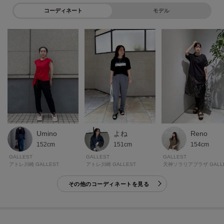
コーディネート
モデル
＊＊＊＊＊＊＊＊＊＊＊＊＊＊＊＊＊＊＊＊＊＊＊＊＊＊＊＊＊
＼＼気になるアイテムはお気に入り登録がおすすめ／／
気になるアイテムのページにある「ハートマーク」をクリックして簡単に追
加できます。
登録すると、再入荷通知やお値下げ情報をメルマガにてお知らせ！
マイページにてお気に入り一覧もチェックできます。
Umino
よね
Reno
152cm
151cm
154cm
＊＊＊＊＊＊＊＊＊＊＊＊＊＊＊＊＊＊＊＊＊＊＊＊＊＊＊＊＊
GALLEST
GALLEST
GALLEST
アトレ川崎 GALLEST
アトレ川崎 GALLEST
その他のコーディネートを見る
※照明の関係により、実際よりも色味が違って見える場合があります。ま
た、パソコン・スマートフォンなどの環境により、若干製品と画像のカラー
が異なる場合もございます。