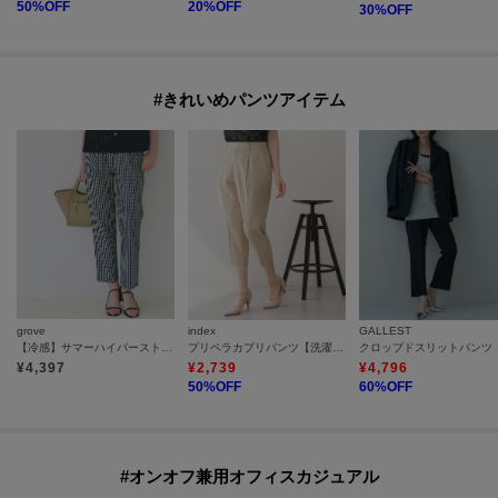
50
%OFF
20
%OFF
30
%OFF
#きれいめパンツアイテム
grove
index
GALLEST
【冷感】サマーハイパーストレッチテーパードパンツ
プリペラカプリパンツ【洗濯機OK／ストレッチ】
クロップドスリットパンツ
¥
4,397
¥
2,739
¥
4,796
50
%OFF
60
%OFF
#オンオフ兼用オフィスカジュアル