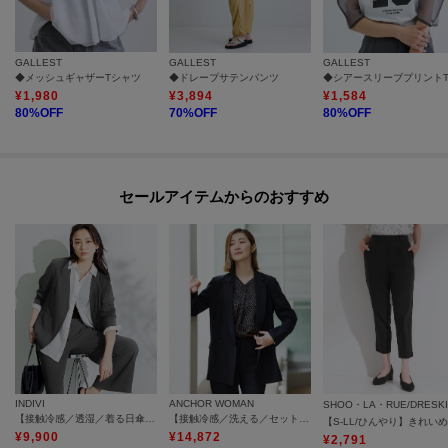
GALLEST
GALLEST
GALLEST
◆メッシュギャザーTシャツ
◆ドレープサテンパンツ
¥
1,980
¥
3,894
¥
1,584
80
%OFF
70
%OFF
80
%OFF
セールアイテムからのおすすめ
INDIVI
ANCHOR WOMAN
SHOO・LA・RUE/DRESK
【接触冷感／透湿／着る日傘】ノーカラージャケット
【接触冷感／洗える／セットアップ可】超軽量4ボタンダブルジャケット
¥
9,900
¥
14,872
¥
2,791