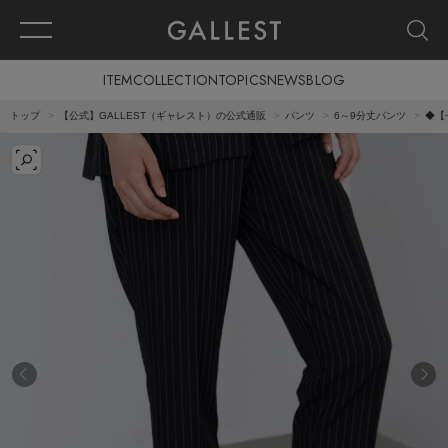
ITEM
COLLECTION
TOPICS
NEWS
BLOG
トップ
【公式】GALLEST（ギャレスト）の公式通販
パンツ
6～9分丈パンツ
◆【