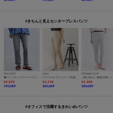
50
%OFF
70
%OFF
40
%OFF
#きちんと見えセンタープレスパンツ
GALLEST
index
OPAQUE.CLIP
◆ヴィンテージテーパードデニム
プリペラカプリパンツ【洗濯機OK／ストレッチ】
¥
2,970
¥
2,739
¥
2,489
70
%OFF
50
%OFF
50
%OFF
#オフィスで活躍するきれいめパンツ