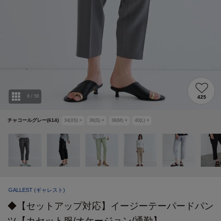
8
/
56
425
チャコールグレー(614)
34(XS)
×
36(S)
×
38(M)
×
40(L)
×
GALLEST
(ギャレスト)
◆【セットアップ対応】イージーテーパードパン
ツ【カセット服/オケージョン/通勤】