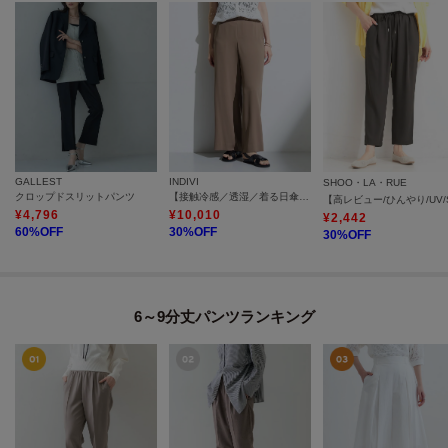
GALLEST
INDIVI
SHOO・LA・RUE
クロップドスリットパンツ
【接触冷感／透湿／着る日傘】イージーワイドパンツ
¥
4,796
¥
10,010
¥
2,442
60
%OFF
30
%OFF
30
%OFF
6～9分丈パンツランキング