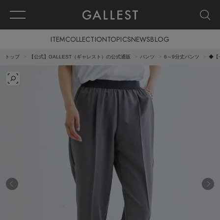
ITEM
COLLECTION
TOPICS
NEWS
BLOG
トップ
【公式】GALLEST（ギャレスト）の公式通販
パンツ
6～9分丈パンツ
◆【