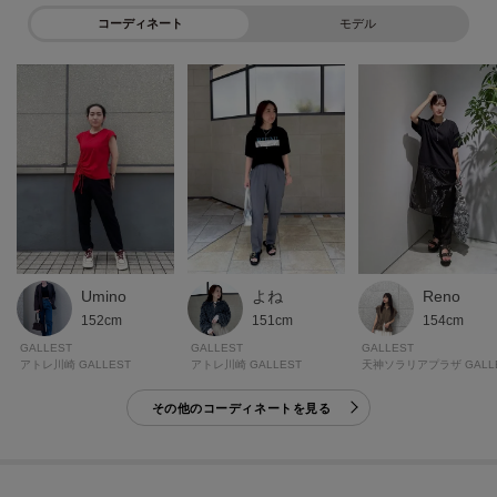
コーディネート
モデル
＊＊＊＊＊＊＊＊＊＊＊＊＊＊＊＊＊＊＊＊＊＊＊＊＊＊＊＊＊
＼＼気になるアイテムはお気に入り登録がおすすめ／／
気になるアイテムのページにある「ハートマーク」をクリックして簡単に追
加できます。
登録すると、再入荷通知やお値下げ情報をメルマガにてお知らせ！
マイページにてお気に入り一覧もチェックできます。
Umino
よね
Reno
152cm
151cm
154cm
＊＊＊＊＊＊＊＊＊＊＊＊＊＊＊＊＊＊＊＊＊＊＊＊＊＊＊＊＊
GALLEST
GALLEST
GALLEST
アトレ川崎 GALLEST
アトレ川崎 GALLEST
その他のコーディネートを見る
※照明の関係により、実際よりも色味が違って見える場合があります。ま
た、パソコン・スマートフォンなどの環境により、若干製品と画像のカラー
が異なる場合もございます。