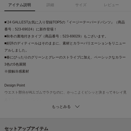
アイテム説明
詳細
サイズ
レビュー
■’24 GALLESTお気に入り登録TOP5の『イージーテーパードパンツ』（商品
番号：523-69024）に新作登場！
■秋冬の裏地付きタイプ（商品番号：523-69029）もございます。
■好評のディティールはそのままに、素材とカラーバリエーションをリニュー
アルしました。
■春にぴったりのグリーンとグレーのストライプに加え、ベーシックなカラー
3色の5色展開
※接触冷感素材
Design Point
ウエスト部分がALLゴムでラクなのに、かっこよくビシッと決まってキレイ見
えするイージーパンツ。
脚がスッキリと細見えするテーパードシルエットです。
センタープレスを施しすっきりさせ、脚長効果が期待できるシルエットで
す。
セットアップアイテム