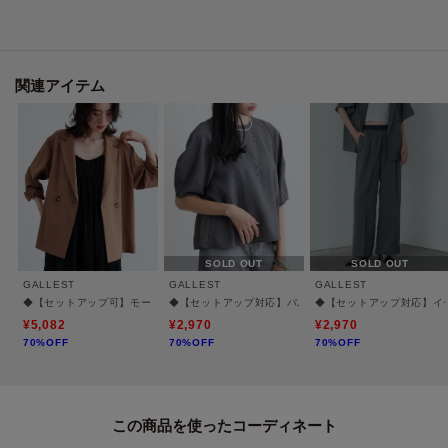
Styling Point
合わせるトップスと足元次第できれいめにもカジュアルにも着こなせます。
幅広いシーンで活躍間違いなしの定番シルエットです。
同素材のジャケット（商品番号：523－42008）、同素材のパンツ（商品番
関連アイテム
号：523－62007、523－62008）とセットアップで着用も可能です。
Fabric Point
しわになりにくく、ほんのりストレッチの梳毛見えするポリエステル混素
材。
さらっとした風合いで穿き心地◎です。
SOLD OUT
SOLD OUT
【仕様】
GALLEST
GALLEST
GALLEST
・ポケット数：横×2
◆【セットアップ可】モードフィットダブルボタンジャケット【カセット服/オケージョ
◆【セットアップ対応】バルーンスリーブブラウス【通勤
◆【セットアップ対応】イ
¥5,082
¥2,970
¥2,970
70%OFF
70%OFF
70%OFF
【注意点】
チャコールグレー(014)とチャコールグレー(614)は生産時期の違いにより色味
が若干異なります。
同素材トップスとセット購入する際は同じ色番号同士で組み合わせてくださ
この商品を使った
い。