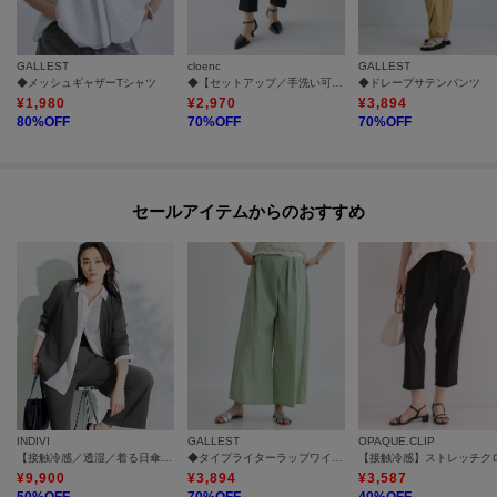
GALLEST
cloenc
GALLEST
◆メッシュギャザーTシャツ
◆【セットアップ／手洗い可】イージータックテーパードパンツ
◆ドレープサテンパンツ
¥
1,980
¥
2,970
¥
3,894
80
%OFF
70
%OFF
70
%OFF
セールアイテムからのおすすめ
INDIVI
GALLEST
OPAQUE.CLIP
【接触冷感／透湿／着る日傘】ノーカラージャケット
◆タイプライターラップワイドパンツ
¥
9,900
¥
3,894
¥
3,587