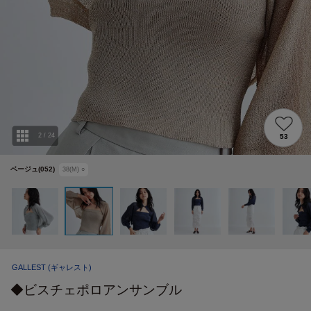
2
/
24
53
ベージュ(052)
38(M)
○
GALLEST
(ギャレスト)
◆ビスチェポロアンサンブル