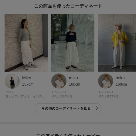
※製品寸法は平置きのスペックとなっております。こちらの商品は伸縮性が
この商品を使った
あります。
＊＊＊＊＊＊＊＊＊＊＊＊＊＊＊＊＊＊＊＊＊＊＊＊＊＊＊＊＊
＼＼気になるアイテムはお気に入り登録がおすすめ／／
気になるアイテムのページにある「♥マーク」をクリックして簡単に追加でき
ます。
Miko
miku
miku
登録すると、再入荷通知やお値下げ情報をメルマガにてお知らせ！
157cm
160cm
160cm
マイページにてお気に入り一覧もチェックできます。
INDIVI
GALLEST
GALLEST
蒲田グランデュオ インディヴィギャラリー
GALLEST本部
GALLEST本部
＊＊＊＊＊＊＊＊＊＊＊＊＊＊＊＊＊＊＊＊＊＊＊＊＊＊＊＊＊
その他のコーディネートを見る
※照明の関係により、実際よりも色味が違って見える場合があります。ま
た、パソコン・スマートフォンなどの環境により、若干製品と画像のカラー
このアイテムを使ったムービー