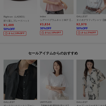
index
GALLEST
Right-on（LADIES）
シアーペプラムキャミSET【洗濯機OK】
折り返しブレードハット
¥
3,834
¥
2,970
¥
1,489
30
%OFF
50
%OFF
50
%OFF
さらに10%OFF
さらに5%OFF
さらに10%OFF
セールアイテムからのおすすめ
GALLEST
UNTITLED
GALLEST
ボックスシルエットシアーシャツ【接触冷感】
【接触冷感/通気性/洗える】Vネックフリルブラウス