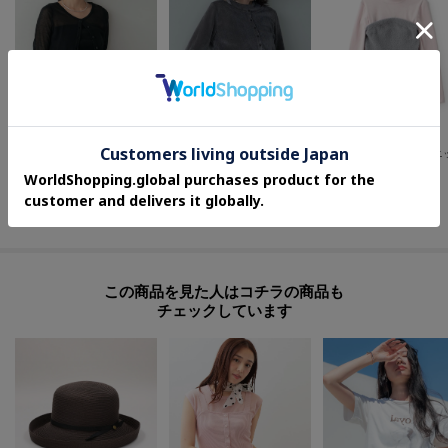
GALLEST
GALLEST
petit main LIEN
ビスチェシアーアンサンブル
チュールベロアアンサンブル
¥
5,940
¥
7,128
¥
2,695
40
%OFF
20
%OFF
50
%OFF
さらに10%OFF
さらに5%OFF
この商品を見た人はコチラの商品も
チェックしています