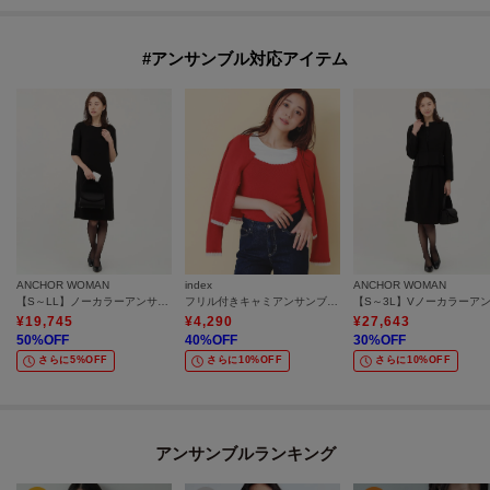
#アンサンブル対応アイテム
ANCHOR WOMAN
index
ANCHOR WOMAN
【S～LL】ノーカラーアンサンブル【礼服・喪服・ブラックフォーマル】【ウォッシャブル】【ストレッチ】
フリル付きキャミアンサンブルニットカーディガン【洗濯機OK】
¥
19,745
¥
4,290
¥
27,643
50
%OFF
40
%OFF
30
%OFF
さらに5%OFF
さらに10%OFF
さらに10%OFF
アンサンブルランキング