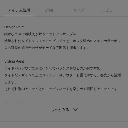
アイテム説明
詳細
サイズ
レビュー
Design Point
細かなラメで着映えが叶うニットアンサンブル。
洗練されたタイトシルエットのビスチェと、ホック留めのステンカラーボレ
ロの独特の組み合わせがモードな雰囲気を演出します。
Styling Point
ワイドパンツやデニムにインしてバランスを取るのがおすすめ。
タイトなデザインで上にジャケットやアウターも重ねやすく、春先から活躍
します。
それぞれ別のアイテムとのコーディネートも楽しめる着回しアイテムです。
Fabric Point
シャリ感のあるラメ混ニット素材を使用しています。
清涼感のある肌触りで、シーズンを問わず活用できる一枚です。