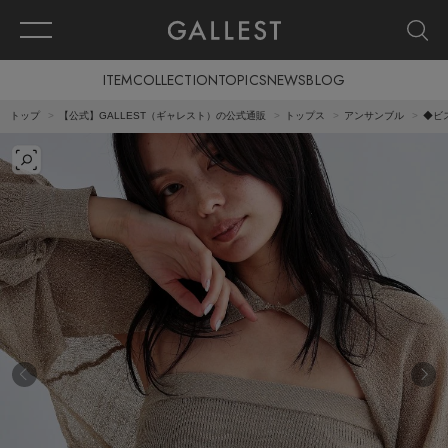
ITEM
COLLECTION
TOPICS
NEWS
BLOG
トップ
【公式】GALLEST（ギャレスト）の公式通販
トップス
アンサンブル
◆ビ