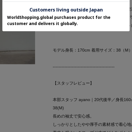
Fabric Point
程よいハリ感と柔らかな手触りの素材を使
通気性も良く、季節を問わず着られるのが
安心感のある質感が毎日のコーディネート
モデル身長：170cm 着用サイズ：38（M
------------------------------------------
【スタッフレビュー】
本部スタッフ ayano｜20代後半／身長
38(M)
長めの袖丈で安心感。
しっかりとしたやや厚手の素材感で着心地