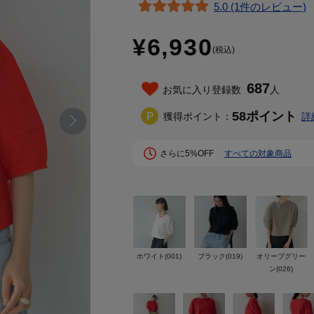
5.0 (1件のレビュー)
¥6,930
(税込)
687
お気に入り登録数
人
58
ポイント
獲得ポイント：
詳
さらに5%OFF
すべての対象商品
ホワイト(001)
ブラック(019)
オリーブグリー
ン(026)