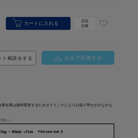
店頭
在庫
お店で試着する
ット相談をする
倉庫在庫は随時変更するためタイミングによりお取り寄せがかなわな
ださい。
51kg
Waist +7cm
Find your size