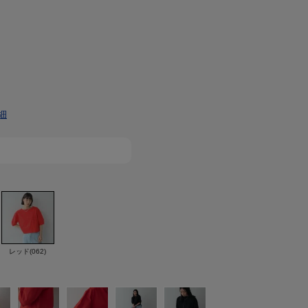
細
レッド(062)