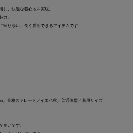
用し、快適な着心地を実現。
魅力。
に寄り添い、長く愛用できるアイテムです。
）
160㎝／骨格ストレート／イエベ秋／普通体型／着用サイズ
が良いです。