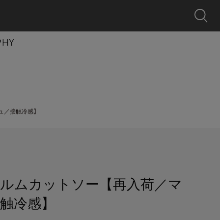
0
クーポン
探す
お気に入り
カート
ログイン
キャンペーン
PHY
ュ／接触冷感】
ルムカットソー【再入荷／マ
触冷感】