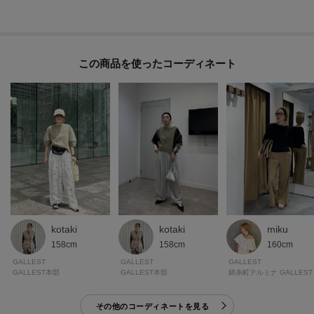
プレス Haruka｜20代後半／身長159㎝／骨格ストレート／イエベ／普通体型
／着用サイズ38(M)
この商品を使った
ゆったりしたサイジングで身体のラインを拾わないのでラフに着られる1着。
カットソーですが、程よく厚手なのでカジュアルすぎない印象です。
＊＊＊＊＊＊＊＊＊＊＊＊＊＊＊＊＊＊＊＊＊＊＊＊＊＊＊＊＊
気になるアイテムは【お気に入り登録】がおすすめ！
気になるアイテムのページにある「ハートマーク」をクリックして簡単に追
加できます。
登録すると、再入荷通知やお値下げ情報をメルマガにてお知らせします。
kotaki
miku
kotaki
マイページにてお気に入り一覧もチェックできます。
158cm
160cm
158cm
GALLEST
GALLEST
GALLEST
＊＊＊＊＊＊＊＊＊＊＊＊＊＊＊＊＊＊＊＊＊＊＊＊＊＊＊＊＊
GALLEST本部
錦糸町テルミナ GALLEST
GALLEST本部
その他のコーディネートを見る