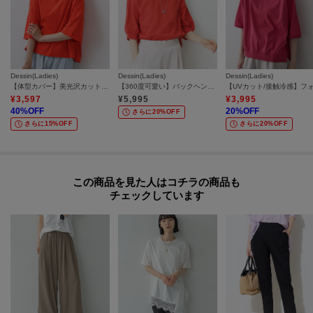
Dessin(Ladies)
Dessin(Ladies)
Dessin(Ladies)
【体型カバー】美光沢カットソーボクシーシルエット
【360度可愛い】バックヘンリーカットソー5分袖
¥
3,597
¥
5,995
¥
3,995
40
%OFF
20
%OFF
さらに20%OFF
さらに15%OFF
さらに20%OFF
この商品を見た人はコチラの商品も
チェックしています