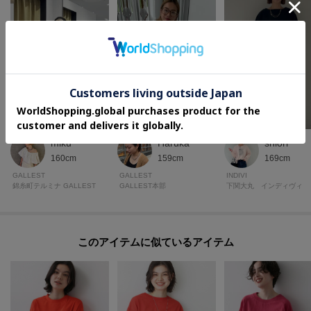
miku
Haruka
shiori
160cm
159cm
169cm
GALLEST
GALLEST
INDIVI
錦糸町テルミナ GALLEST
GALLEST本部
下関大丸 インディヴィ
このアイテムに似ているアイテム