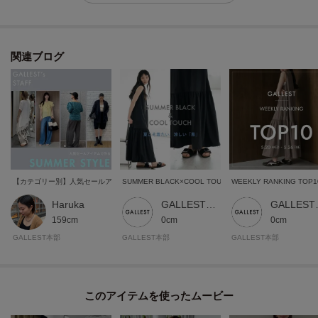
※照明の関係により、実際よりも色味が違って見える場合があります。ま
た、パソコン・スマートフォンなどの環境により、若干製品と画像のカラー
が異なる場合もございます。
関連ブログ
【カテゴリー別】人気セールアイテムで作る、夏の旬顔コーデ
SUMMER BLACK×COOL TOUCH
Haruka
GALLEST 本部スタッフ
GALL
159cm
0cm
0cm
GALLEST本部
GALLEST本部
GALLEST本部
このアイテムを使ったムービー