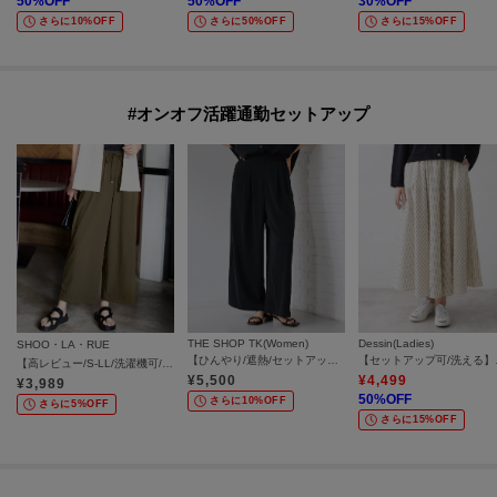
50
%OFF
50
%OFF
30
%OFF
さらに10%OFF
さらに50%OFF
さらに15%OFF
#オンオフ活躍通勤セットアップ
THE SHOP TK(Women)
Dessin(Ladies)
SHOO・LA・RUE
【ひんやり/遮熱/セットアップ可】 やみつきになる とろみワイドパンツ
【セットア
【高レビュー/S-LL/洗濯機可/セットアップ可】着丈選べる 軽凛(かろりん) ひんやりフラップイージーパンツ
¥
5,500
¥
4,499
¥
3,989
50
%OFF
さらに10%OFF
さらに5%OFF
さらに15%OFF