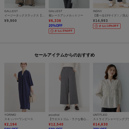
GALLEST
GALLEST
INDIVI
イージータックスラックス【再入荷／ウォッシャブル】
裾レースアシメカットソー
¥
9,900
¥
6,336
¥
14,993
20
%OFF
さらに10%OFF
さらに5%OFF
セールアイテムからのおすすめ
YORIMO
poushal
UNTITLED
スキッパーワンピース
【ウエストゴム・ラクな着心地・洗える】セミワイドツイルパンツ
¥
2,194
¥
12,540
¥
14,630