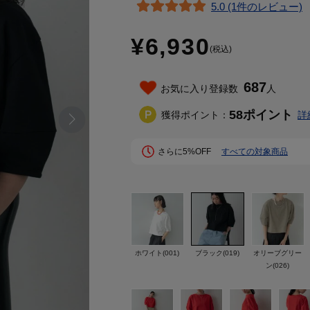
5.0 (1件のレビュー)
¥6,930
(税込)
687
お気に入り登録数
人
58
ポイント
獲得ポイント：
詳
さらに5%OFF
すべての対象商品
ホワイト(001)
ブラック(019)
オリーブグリー
ン(026)