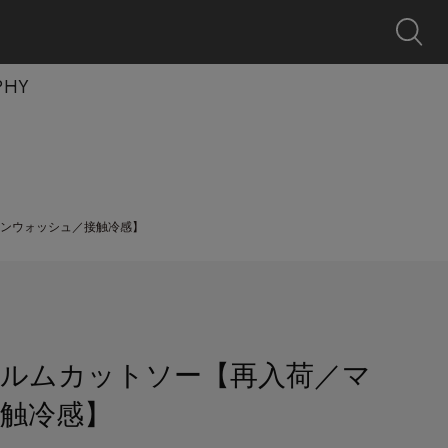
0
クーポン
探す
お気に入り
カート
ログイン
キャンペーン
PHY
ンウォッシュ／接触冷感】
ルムカットソー【再入荷／マ
触冷感】