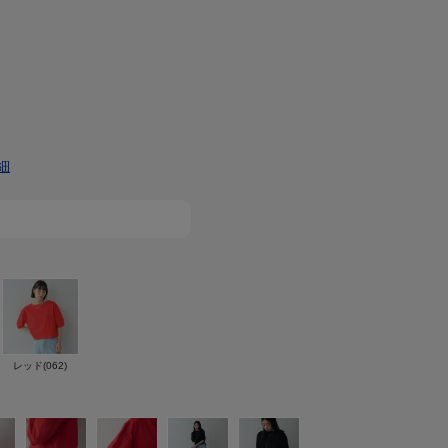
細
レッド(062)