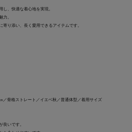
用し、快適な着心地を実現。
魅力。
に寄り添い、長く愛用できるアイテムです。
）
160㎝／骨格ストレート／イエベ秋／普通体型／着用サイズ
が良いです。