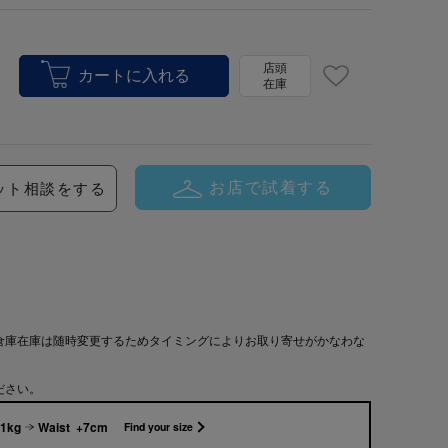
店頭
在庫
お店で試着する
ット相談をする
倉庫在庫は随時変更するためタイミングによりお取り寄せがかなわな
ださい。
51kg
Waist +7cm
Find your size