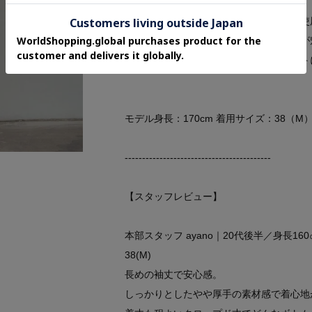
Fabric Point
程よいハリ感と柔らかな手触りの素材を使
通気性も良く、季節を問わず着られるのが
安心感のある質感が毎日のコーディネート
モデル身長：170cm 着用サイズ：38（M
------------------------------------------
【スタッフレビュー】
本部スタッフ ayano｜20代後半／身長
38(M)
長めの袖丈で安心感。
しっかりとしたやや厚手の素材感で着心地