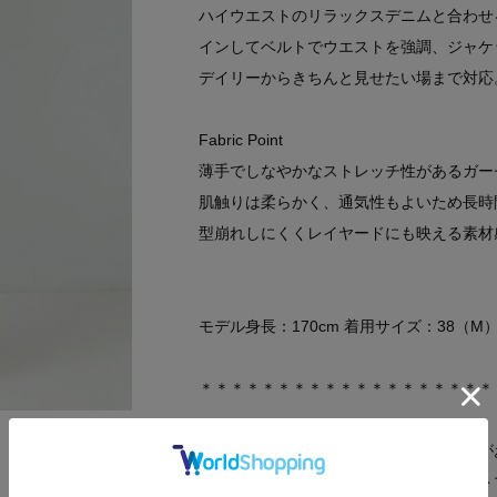
ハイウエストのリラックスデニムと合わせ
インしてベルトでウエストを強調、ジャケ
デイリーからきちんと見せたい場まで対応
Fabric Point
薄手でしなやかなストレッチ性があるガー
肌触りは柔らかく、通気性もよいため長時
型崩れしにくくレイヤードにも映える素材
モデル身長：170cm 着用サイズ：38（M
＊＊＊＊＊＊＊＊＊＊＊＊＊＊＊＊＊＊＊
気になるアイテムは【お気に入り登録】が
気になるアイテムのページにある「ハート