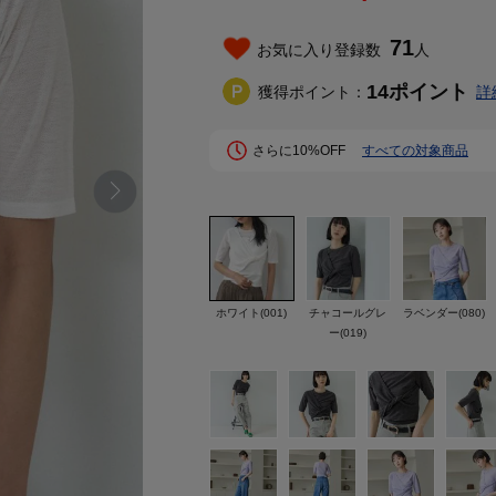
71
お気に入り登録数
人
14
ポイント
獲得ポイント：
詳
さらに10%OFF
すべての対象商品
ホワイト(001)
チャコールグレ
ラベンダー(080)
ー(019)