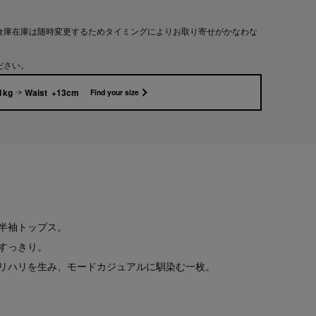
倉庫在庫は随時変更するためタイミングによりお取り寄せがかなわな
ださい。
1kg
Waist +13cm
Find your size
半袖トップス。
すっきり。
リハリを生み、モードカジュアルに馴染む一枚。