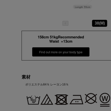
Length
55cm
38(M)
158cm 51kgRecommended
Waist +13cm
Find out more on your body type
素材
ポリエステル84％ レーヨン16％