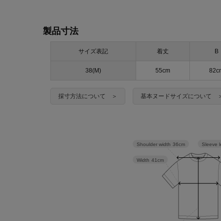
製品寸法
サイズ表記
着丈
B
38(M)
55cm
82c
採寸方法について ＞
基本ヌードサイズについて 
Sleeve 
Shoulder width
36cm
Width
41cm