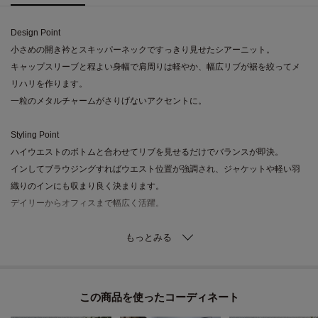
Design Point
小さめの開き衿とスキッパーネックですっきり見せたシアーニット。
キャップスリーブと程よい身幅で肩周りは軽やか、幅広リブが裾を絞ってメ
リハリを作ります。
一粒のメタルチャームがさりげないアクセントに。
Styling Point
ハイウエストのボトムと合わせてリブを見せるだけでバランスが即決。
インしてブラウジングすればウエスト位置が強調され、ジャケットや軽い羽
織りのインにも収まり良く決まります。
デイリーからオフィスまで幅広く活躍。
Fabric Point
薄手で程よい伸縮性のあるニットは肌あたりが滑らかで通気性がよく、涼し
く着られる素材感。
編地の安定感でシルエットを保ちやすく、型崩れしにくい仕立て。
この商品を使った
お手入れのしやすさも嬉しいポイントです。