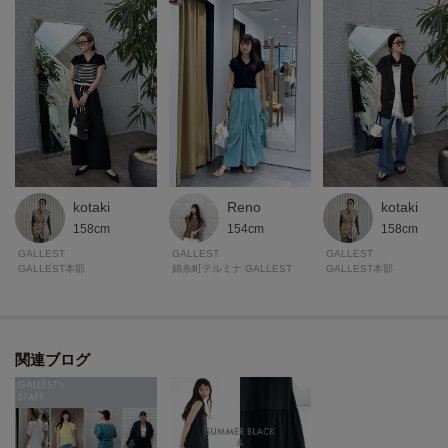
モデル身長：170cm 着用サイズ：38（M）
＊＊＊＊＊＊＊＊＊＊＊＊＊＊＊＊＊＊＊＊＊＊＊＊＊＊＊＊＊
気になるアイテムは【お気に入り登録】がおすすめ！
気になるアイテムのページにある「ハートマーク」をクリックして簡単に追
加できます。
kotaki
Reno
kotaki
登録すると、再入荷通知やお値下げ情報をメルマガにてお知らせします。
158cm
154cm
158cm
マイページにてお気に入り一覧もチェックできます。
GALLEST
GALLEST
GALLEST
GALLEST本部
錦糸町テルミナ GALLEST
GALLEST本部
＊＊＊＊＊＊＊＊＊＊＊＊＊＊＊＊＊＊＊＊＊＊＊＊＊＊＊＊＊
関連ブログ
※照明の関係により、実際よりも色味が違って見える場合があります。ま
た、パソコン・スマートフォンなどの環境により、若干製品と画像のカラー
が異なる場合もございます。