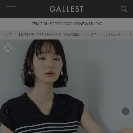
ITEM
COLLECTION
TOPICS
NEWS
BLOG
トップ
【公式】GALLEST（ギャレスト）の公式通販
トップス
ニット/セーター
シ