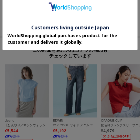
OPAQUE.CLIP
Dessin(Ladies)
GALLEST
メッシュスキッパーポロニット【UVケア／洗濯機OK】
ポロ襟 ハーフスリーブニット
ジャカードポロニット
¥
4,979
¥
4,897
¥
5,346
30
%OFF
40
%OFF
さらに10%OFF
さらに5%OFF
この商品を見た人はコチラの商品も
チェックしています
cloenc
EDWIN
OPAQUE.CLIP
【ひんやり／マシンウォッシュ】フレンチスリーブニット
C17 COOL ワイド デニムパンツ【涼】
¥
5,544
¥
5,192
¥
4,979
20
%OFF
20
%OFF
さらに20%OFF