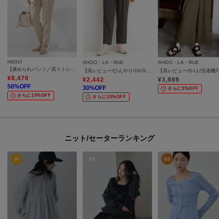
INDIVI
SHOO・LA・RUE
SHOO・LA・RUE
【褒められパンツ／高ストレッチ】タックテーパードパンツ
【高レビュー/ひんやり/UV/SS-3L/セットアップ可】さらさらぷるん イージーテーパードパンツ
¥
8,470
¥
2,442
¥
3,989
50
%OFF
30
%OFF
さらに5%OFF
さらに10%OFF
さらに15%OFF
ニット/セーターランキング