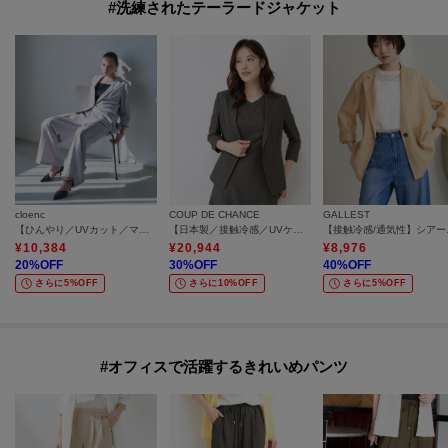
#洗練されたテーラードジャケット
cloenc
COUP DE CHANCE
GALLEST
【ひんやり／UVカット／マシンウォッシュ】ハーフスリーブジャケット セットアップ対応
【日本製／接触冷感／UVケア／手洗い可】リネンライクテーラードジャケット
【接触冷
¥
10,384
¥
20,944
¥
8,976
20
%OFF
30
%OFF
40
%OFF
さらに5%OFF
さらに10%OFF
さらに5%OFF
#オフィスで活躍するきれいめパンツ