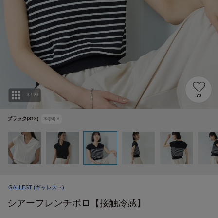
3
/
23
73
ブラック(319)
38(M)
×
GALLEST
(ギャレスト)
シアーフレンチポロ【接触冷感】