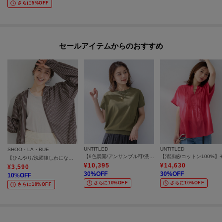
さらに5%OFF
セールアイテムからのおすすめ
UNTITLED
UNTITLED
SHOO・LA・RUE
【9色展開/アンサンブル可/洗える】コットンベーシックニット
【ひんやり/洗濯後しわになりにくい/S-LL】お顔も手の甲もしっかりカバー 日よけ・指穴付きUVパーカ
¥
10,395
¥
14,630
¥
3,590
30
%OFF
30
%OFF
10
%OFF
さらに10%OFF
さらに10%OFF
さらに10%OFF