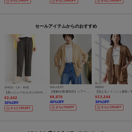
さらに5%OFF
さらに20%OFF
さらに10%OFF
セールアイテムからのおすすめ
GALLEST
INDIVI
SHOO・LA・RUE
【接触冷感/通気性】シアーシャツジャケット
【高レビュー/ひんやり/UV/SS-3L/セットアップ可】さらさらぷるん イージーテーパードパンツ
¥
8,976
¥
13,244
¥
2,442
40
%OFF
30
%OFF
30
%OFF
さらに5%OFF
さらに10%OFF
さらに15%OFF