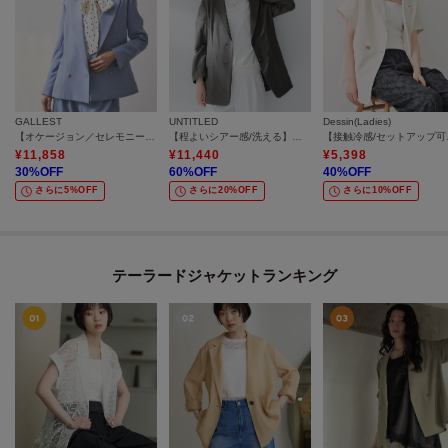
GALLEST
UNTITLED
Dessin(Ladies)
【オケージョン／セレモニー／セットアップ可能】ダブルクロスモードジャケット
【程よいシアー感/洗える】エアリーバイオジャケット
【接触冷感
¥
11,858
¥
11,440
¥
5,398
30
%OFF
60
%OFF
40
%OFF
さらに5%OFF
さらに20%OFF
さらに10%OFF
テーラードジャケットランキング