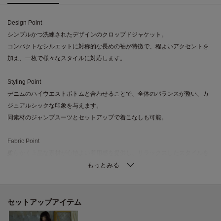
Design Point
シンプルかつ洗練されたデザインのクロップドジャケット。
コンパクトなシルエットに対称的な長めの袖が特徴で、程よいアクセントを
加え、一枚で様々なスタイルに対応します。
Styling Point
デニムのハイウエストボトムと合わせることで、全体のバランスが整い、カ
ジュアルシックな印象を与えます。
同素材のジャンプスーツとセットアップで着こなしも可能。
Fabric Point
柔らかく上品な素材が心地よい着用感を提供し、リラックスしたスタイルを
実現します。
ストレッチ性もあり、動きやすさと快適さが両立した一品です。
セットアップアイテム
モデル身長：174cm 着用サイズ：38（M）