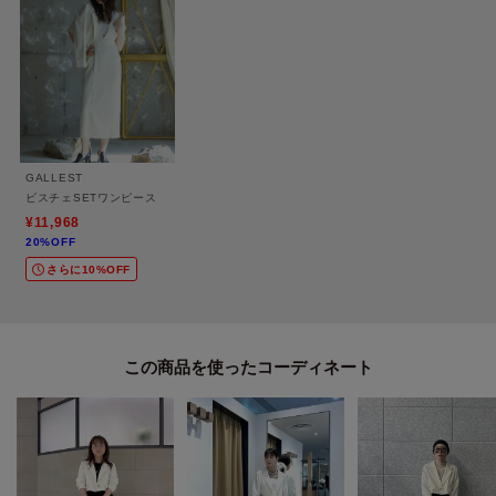
＊＊＊＊＊＊＊＊＊＊＊＊＊＊＊＊＊＊＊＊＊＊＊＊＊＊＊＊＊
気になるアイテムは【お気に入り登録】がおすすめ！
気になるアイテムのページにある「ハートマーク」をクリックして簡単に追
加できます。
GALLEST
登録すると、再入荷通知やお値下げ情報をメルマガにてお知らせします。
ビスチェSETワンピース
マイページにてお気に入り一覧もチェックできます。
¥11,968
20%OFF
さらに10%OFF
＊＊＊＊＊＊＊＊＊＊＊＊＊＊＊＊＊＊＊＊＊＊＊＊＊＊＊＊＊
※照明の関係により、実際よりも色味が違って見える場合があります。ま
この商品を使った
た、パソコン・スマートフォンなどの環境により、若干製品と画像のカラー
が異なる場合もございます。