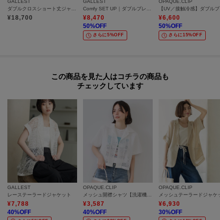
GALLEST
GALLEST
OPAQUE.CLIP
ダブルクロスショート丈ジャケット【セットアップ可能】
Comfy SET UP｜ダブルブレストイージージャケット【セットアップ対応／通勤／カセット服／接触冷感／UVカット】
【UV
¥
18,700
¥
8,470
¥
6,600
50
%OFF
50
%OFF
さらに5%OFF
さらに15%OFF
この商品を見た人はコチラの商品も
チェックしています
GALLEST
OPAQUE.CLIP
OPAQUE.CLIP
レーステーラードジャケット
メッシュ開襟シャツ【洗濯機洗い可】
¥
7,788
¥
3,587
¥
6,930
40
%OFF
40
%OFF
30
%OFF