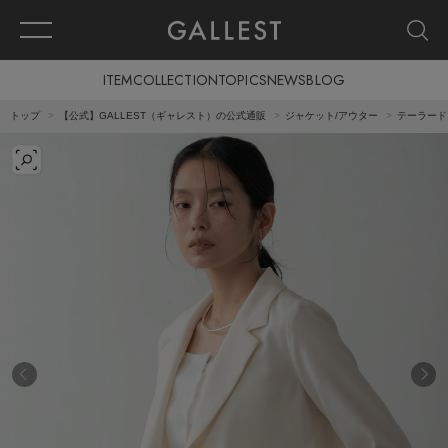
ITEM
COLLECTION
TOPICS
NEWS
BLOG
トップ
【公式】GALLEST（ギャレスト）の公式通販
ジャケット/アウター
テーラード