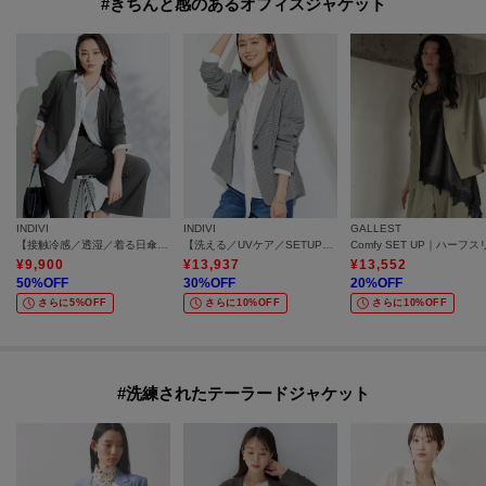
#きちんと感のあるオフィスジャケット
INDIVI
INDIVI
GALLEST
【接触冷感／透湿／着る日傘】ノーカラージャケット
【洗える／UVケア／SETUP可能】サッカー素材テーラードジャケット
¥
9,900
¥
13,937
¥
13,552
50
%OFF
30
%OFF
20
%OFF
さらに5%OFF
さらに10%OFF
さらに10%OFF
#洗練されたテーラードジャケット