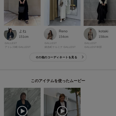
kotaki
よね
Reno
158cm
151cm
154cm
GALLEST
GALLEST
GALLEST
GALLEST本部
アトレ川崎 GALLEST
錦糸町テルミナ GALLEST
その他のコーディネートを見る
このアイテムを使ったムービー