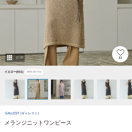
2
/
20
21
イエロー(931)
38(M)
残り
9
点
GALLEST
(ギャレスト)
メランジニットワンピース