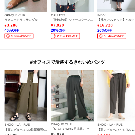
OPAQUE.CLIP
GALLEST
INDIVI
ラメコードラフサンダル
【接触冷感】シアーコクーンブラウス
【撥
¥
3,286
¥
7,920
¥
16,720
40
%OFF
20
%OFF
20
%OFF
さらに10%OFF
さらに10%OFF
さらに10%OFF
#オフィスで活躍するきれいめパンツ
OPAQUE.CLIP
SHOO・LA・RUE
SHOO・LA・RUE
『STORY Web7月掲載』 空気パンツ《接触冷感／UVケア／吸水速乾／防シワ／洗濯機OK》
【高レビュー/S-LL/洗濯機可/セットアップ可】着丈選べる 軽凛(かろりん) ひんやりフラップイージーパンツ
¥
5,979