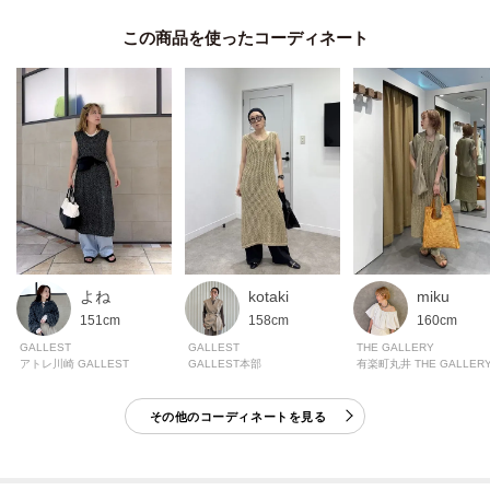
イリーに取り入れやすい一枚。
この商品を使った
モデル身長：170cm 着用サイズ：38（M）
＊＊＊＊＊＊＊＊＊＊＊＊＊＊＊＊＊＊＊＊＊＊＊＊＊＊＊＊＊
気になるアイテムは【お気に入り登録】がおすすめ！
気になるアイテムのページにある「ハートマーク」をクリックして簡単に追
加できます。登録すると、再入荷通知やお値下げ情報をメルマガにてお知ら
せします。マイページにてお気に入り一覧もチェックできます。
よね
kotaki
miku
151cm
158cm
160cm
＊＊＊＊＊＊＊＊＊＊＊＊＊＊＊＊＊＊＊＊＊＊＊＊＊＊＊＊＊
GALLEST
GALLEST
THE GALLERY
アトレ川崎 GALLEST
GALLEST本部
※照明の関係により、実際よりも色味が違って見える場合があります。ま
その他のコーディネートを見る
た、パソコン・スマートフォンなどの環境により、若干製品と画像のカラー
が異なる場合もございます。