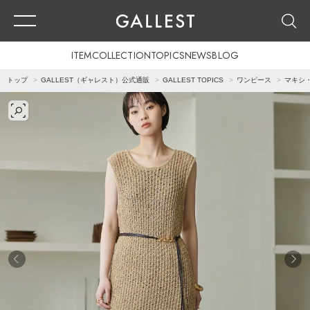
ITEM
COLLECTION
TOPICS
NEWS
BLOG
トップ
GALLEST（ギャレスト）公式通販
GALLEST TOPICS
ワンピース
マキシ