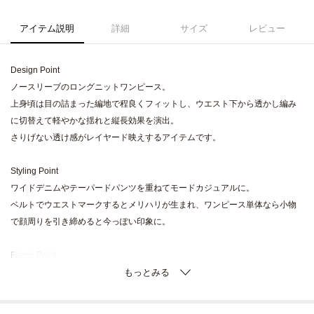
アイテム説明
詳細
サイズ
レビュー
Design Point
ノースリーブのロングニットワンピース。
上身頃は目の詰まった編地で程良くフィットし、ウエスト下から透かし編み
に切替えて軽やかな揺れと縦長効果を演出。
さりげない透け感がレイヤード映えするアイテムです。
Styling Point
ワイドデニムやテーパードパンツを重ねてモードカジュアルに。
ベルトでウエストマークするとメリハリが生まれ、ワンピース単体なら小物
で顔周りを引き締めると今っぽい印象に。
Fabric Point
ざっくりとした編地の糸を使用し、通気性が良く夏場も快適に着られる素材
感。
程良いハリでシルエットをキープしつつ、着るほどに柔らかく馴染むためデ