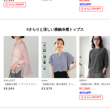
¥
3,989
¥
2,442
30
%OFF
さらに5%OFF
さらに15%OFF
#さらりと涼しい接触冷感トップス
GALLEST
index
INDIVI
【接触冷感】シアーストライプタックシャツ
【接触冷感／吸水速乾】タックスキッパーブラウス《防シワ／イージーアイロン／洗濯機OK／9col》
¥
9,900
¥
3,979
¥
7,260
40
%OFF
さらに10%OFF