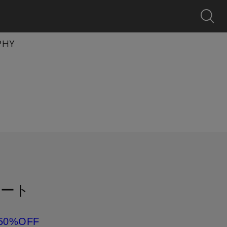
0
クーポン
探す
お気に入り
カート
ログイン
キャンペーン
PHY
カート
50%OFF