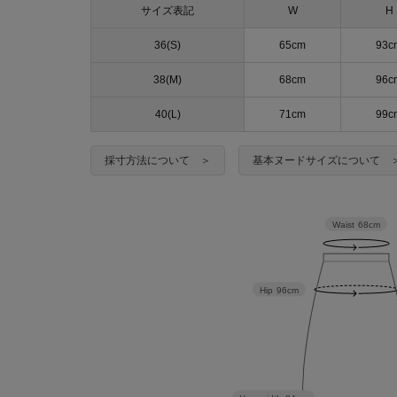
サイズ表記
W
H
36(S)
65cm
93c
38(M)
68cm
96c
40(L)
71cm
99c
採寸方法について ＞
基本ヌードサイズについて 
Waist
68cm
Hip
96cm