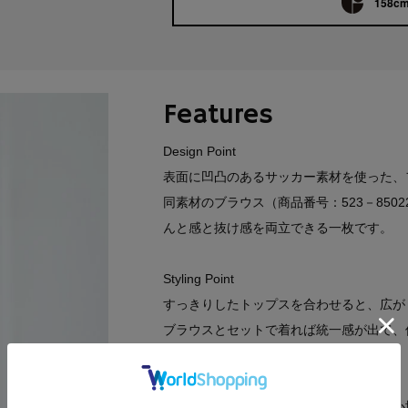
158cm
Features
Design Point
表面に凹凸のあるサッカー素材を使った、
同素材のブラウス（商品番号：523－85
んと感と抜け感を両立できる一枚です。
Styling Point
すっきりしたトップスを合わせると、広が
ブラウスとセットで着れば統一感が出て、
Fabric Point
さらっとした肌離れのよさと、軽いはき心