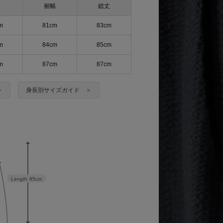
裾幅
総丈
m
81cm
83cm
m
84cm
85cm
m
87cm
87cm
＞
身長別サイズガイド ＞
Length
85cm