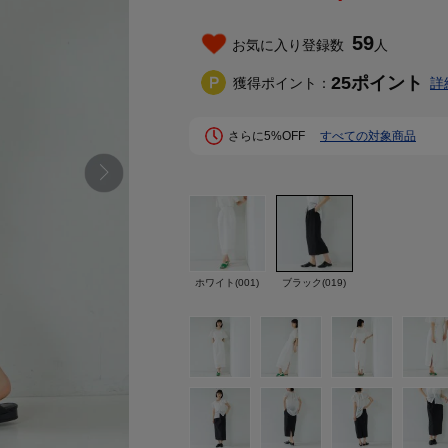
59
お気に入り登録数
人
25
ポイント
獲得ポイント：
詳
さらに5%OFF
すべての対象商品
ホワイト(001)
ブラック(019)