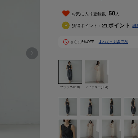
50
お気に入り登録数
人
21
ポイント
獲得ポイント：
詳
さらに5%OFF
すべての対象商品
ブラック(019)
アイボリー(004)