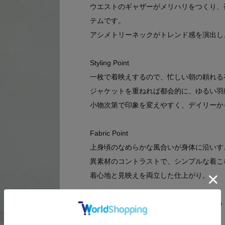
ウエストのギャザーがメリハリをつくり、
テムです。
アシメトリーネックがトレンド感を演出し
Styling Point
一枚で着映えするので、忙しい朝の頼れる
ジャケットを重ねれば都会的に、ゆるい羽
小物次第で印象を変えやすく、デイリーか
Fabric Point
上身頃のなめらかな風合いが身体に沿いす
異素材のコントラストで、シンプルな着こ
着心地と見映えを両立した仕上がり。
モデル身長：170cm 着用サイズ：38（M