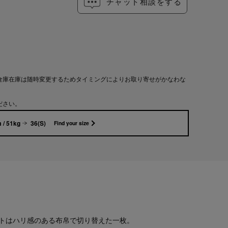
チャット相談をする
倉庫在庫は随時変更するためタイミングによりお取り寄せがかなわな
ださい。
 / 51kg
36(S)
Find your size
トはハリ感のある布帛で切り替えた一枚。