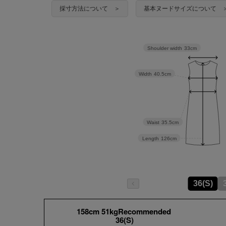
採寸方法について ＞
基本ヌードサイズについて 
Shoulder width
33cm
Width
40.5cm
Waist
35.5cm
Length
126cm
36(S)
158cm 51kgRecommended
36(S)