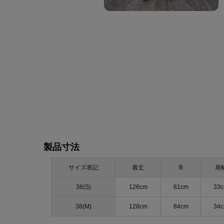
製品寸法
サイズ表記
着丈
B
肩
36(S)
126cm
81cm
33
38(M)
128cm
84cm
34