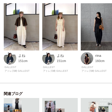
※照明の関係により、実際よりも色味が違って見える場合があります。ま
た、パソコン・スマートフォンなどの環境により、若干製品と画像のカラー
が異なる場合もございます。
rina
よね
よね
160cm
151cm
151cm
GALLEST
GALLEST
GALLEST
アトレ川崎 GALLEST
アトレ川崎 GALLEST
アトレ川崎 GALLEST
関連ブログ