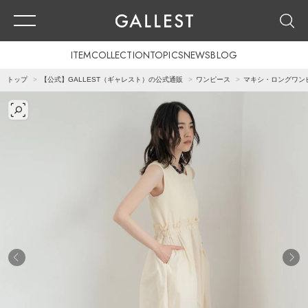
ITEM
COLLECTION
TOPICS
NEWS
BLOG
トップ
【公式】GALLEST（ギャレスト）の公式通販
ワンピース
マキシ・ロングワン