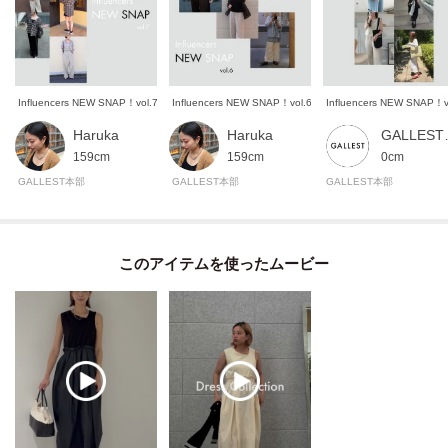
Influencers NEW SNAP！vol.7
Influencers NEW SNAP！vol.6
Influencers NEW SNAP！v
Haruka
Haruka
GALL
159cm
159cm
0cm
GALLEST本部
GALLEST本部
GALLEST本部
このアイテムを使ったムービー