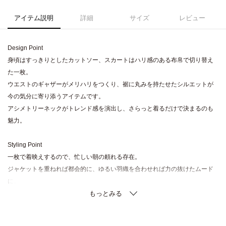
アイテム説明
詳細
サイズ
レビュー
Design Point
身頃はすっきりとしたカットソー、スカートはハリ感のある布帛で切り替え
た一枚。
ウエストのギャザーがメリハリをつくり、裾に丸みを持たせたシルエットが
今の気分に寄り添うアイテムです。
アシメトリーネックがトレンド感を演出し、さらっと着るだけで決まるのも
魅力。
Styling Point
一枚で着映えするので、忙しい朝の頼れる存在。
ジャケットを重ねれば都会的に、ゆるい羽織を合わせれば力の抜けたムード
に。
小物次第で印象を変えやすく、デイリーからお出かけまで活躍します。
Fabric Point