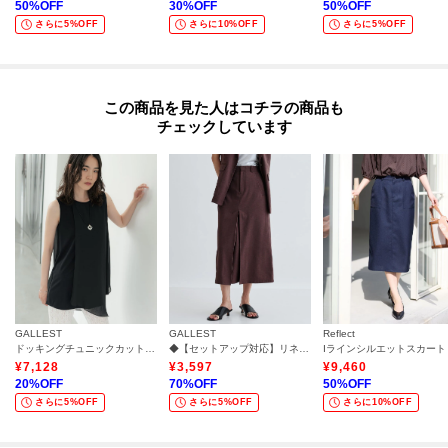
50
%OFF
30
%OFF
50
%OFF
さらに5%OFF
さらに10%OFF
さらに5%OFF
この商品を見た人はコチラの商品も
チェックしています
GALLEST
GALLEST
Reflect
ドッキングチュニックカットソー
◆【セットアップ対応】リネンライクボックスタックスカート【カセット服/通勤・オフィス】
Iラインシルエットスカート
¥
7,128
¥
3,597
¥
9,460
20
%OFF
70
%OFF
50
%OFF
さらに5%OFF
さらに5%OFF
さらに10%OFF