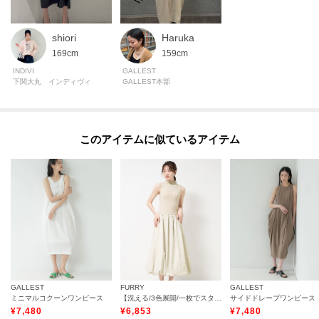
shiori
Haruka
169cm
159cm
INDIVI
GALLEST
下関大丸 インディヴィ
GALLEST本部
このアイテムに似ているアイテム
GALLEST
FURRY
GALLEST
ミニマルコクーンワンピース
【洗える/3色展開/一枚でスタイリング】ジャージー切替バルーンワンピース
¥
7,480
¥
6,853
¥
7,480