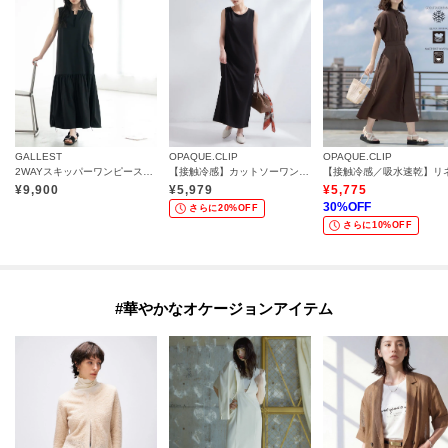
GALLEST
OPAQUE.CLIP
OPAQUE.CLIP
2WAYスキッパーワンピース【再入荷／接触冷感】
【接触冷感】カットソーワンピース《洗濯機OK》
¥
9,900
¥
5,979
¥
5,775
30
%OFF
さらに20%OFF
さらに10%OFF
#華やかなオケージョンアイテム