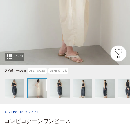
2
/
18
50
アイボリー(004)
36(S)
残り
3
点
38(M)
残り
3
点
GALLEST
(ギャレスト)
コンビコクーンワンピース