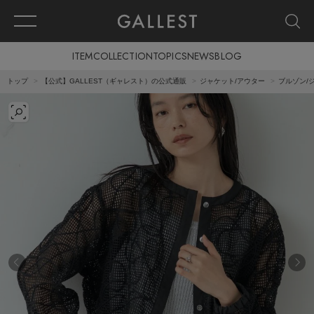
ITEM
COLLECTION
TOPICS
NEWS
BLOG
トップ
【公式】GALLEST（ギャレスト）の公式通販
ジャケット/アウター
ブルゾン/