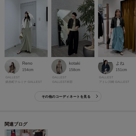
モデル身長：174cm 着用サイズ：38（M）
＊＊＊＊＊＊＊＊＊＊＊＊＊＊＊＊＊＊＊＊＊＊＊＊＊＊＊＊＊
気になるアイテムは【お気に入り登録】がおすすめ！
気になるアイテムのページにある「ハートマーク」をクリックして簡単に追
加できます。
Reno
kotaki
よね
登録すると、再入荷通知やお値下げ情報をメルマガにてお知らせします。
154cm
158cm
151cm
マイページにてお気に入り一覧もチェックできます。
GALLEST
GALLEST
GALLEST
錦糸町テルミナ GALLEST
GALLEST本部
アトレ川崎 GALLEST
＊＊＊＊＊＊＊＊＊＊＊＊＊＊＊＊＊＊＊＊＊＊＊＊＊＊＊＊＊
その他のコーディネートを見る
※照明の関係により、実際よりも色味が違って見える場合があります。ま
た、パソコン・スマートフォンなどの環境により、若干製品と画像のカラー
関連ブログ
が異なる場合もございます。