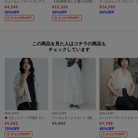
チュールレイヤードフレアブルゾン
【3色展開/洗える/夏の冷房対策にも】メッシュGジャン
ラッセル
¥
4,345
¥
12,320
¥
14,795
50
%OFF
30
%OFF
50
%OFF
さらに30%OFF
さらに10%OFF
この商品を見た人はコチラの商品も
チェックしています
GALLEST
GALLEST
GALLEST
◆【セットアップ可能】ギャザードルマンフーデットブルゾン
ランダムタックスカート【再入荷／ウォッシャブル】
レーステーラードジャケッ
¥
5,082
¥
9,900
¥
7,788
70
%OFF
40
%OFF
さらに5%OFF
さらに5%OFF