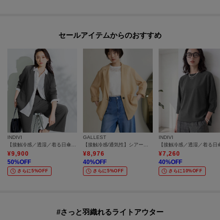
セールアイテムからのおすすめ
INDIVI
GALLEST
INDIVI
【接触冷感／透湿／着る日傘】ノーカラージャケット
【接触冷感/通気性】シアーシャツジャケット
¥
9,900
¥
8,976
¥
7,260
50
%OFF
40
%OFF
40
%OFF
さらに5%OFF
さらに5%OFF
さらに10%OFF
#さっと羽織れるライトアウター