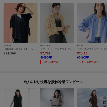
INDIVI
GALLEST
INDIVI
【夏羽織り/着る日傘】ドルマンフォルムブルゾン
シアーシャーリングブルゾン
¥
14,300
¥
7,788
¥
7,480
40
%OFF
60
%OFF
さらに5%OFF
さらに10%OFF
#ひんやり快適な接触冷感ワンピース