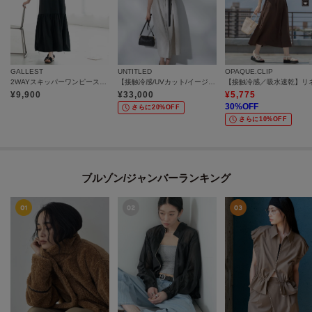
GALLEST
UNTITLED
OPAQUE.CLIP
2WAYスキッパーワンピース【再入荷／接触冷感】
【接触冷感/UVカット/イージーケア】配色ラインワンピース
¥
9,900
¥
33,000
¥
5,775
30
%OFF
さらに20%OFF
さらに10%OFF
ブルゾン/ジャンバーランキング