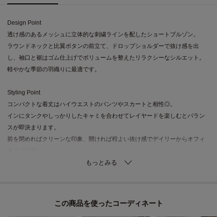
Design Point
透け感のあるメッシュに立体的な刺繍ラインを配したショートブルゾン。
ラウンドネックと比翼ボタンの前立て、ドロップショルダーで抜け感を出
し、袖口と裾はゴム仕上げでボリュームを整えたリラクシーなシルエット。
軽やかな季節の羽織りに最適です。
Styling Point
コンパクトな着丈はハイウエストのパンツやスカートと相性◎。
インにタンクやしっかりしたキャミを合わせてレイヤードを楽しむとバラン
スが即決まります。
前を閉めればクリーンな印象、開ければ程よい抜け感でデイリーからオフィ
スまで活躍。
Fabric Point
格子状のベースメッシュに糸を重ねた刺繍は、立体感と程よい透け感を両
立。
この商品を使った
通気性が高く軽やかに揺れるため春夏の羽織りにぴったり。