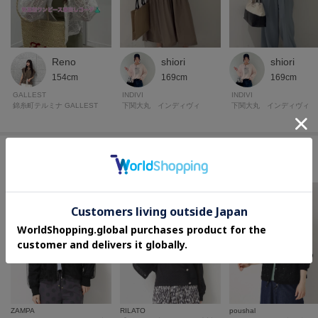
Reno
shiori
shiori
154cm
169cm
169cm
GALLEST
INDIVI
INDIVI
錦糸町テルミナ GALLEST
下関大丸 インディヴィ
下関大丸 インディヴィ
このアイテムに似ているアイテム
ZAMPA
RILATO
poushal