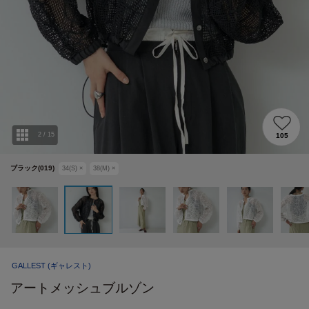
2
/
15
105
ブラック(019)
34(S)
×
38(M)
×
GALLEST
(ギャレスト)
アートメッシュブルゾン