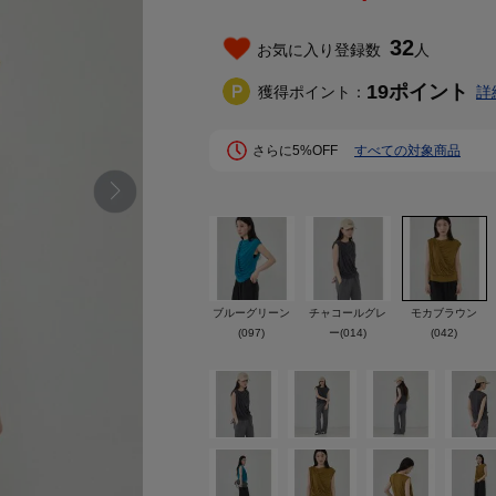
32
お気に入り登録数
人
19
ポイント
獲得ポイント：
詳
さらに5%OFF
すべての対象商品
ブルーグリーン
チャコールグレ
モカブラウン
(097)
ー(014)
(042)