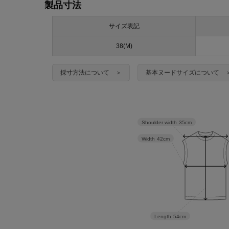
製品寸法
サイズ表記
38(M)
採寸方法について ＞
基本ヌードサイズについて 
Shoulder width
35cm
Width
42cm
Length
54cm