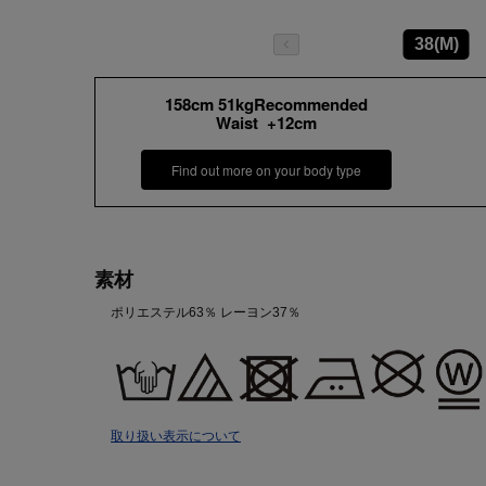
38(M)
158cm 51kgRecommended
Waist +12cm
Find out more on your body type
素材
ポリエステル63％ レーヨン37％
取り扱い表示について