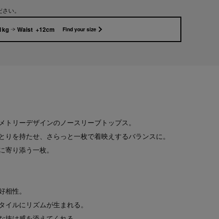
ださい。
1kg
Waist +12cm
Find your size
メトリーデザインのノースリーブトップス。
とりを持たせ、さらっと一枚で着映えするバランスに。
に寄り添う一枚。
好相性。
タイルにリズムが生まれる。
な抜け感を添えてくれる。