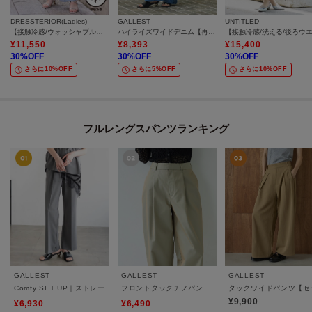
DRESSTERIOR(Ladies)
GALLEST
UNTITLED
【接触冷感/ウォッシャブル】センタープレスジョーゼットパンツ
ハイライズワイドデニム【再入荷／マシンウォッシャブル】
¥
11,550
¥
8,393
¥
15,400
30
%OFF
30
%OFF
30
%OFF
さらに10%OFF
さらに5%OFF
さらに10%OFF
フルレングスパンツランキング
GALLEST
GALLEST
GALLEST
Comfy SET UP｜ストレートフレアパンツ【セットアップ対応／通勤／カセット服／接
フロントタックチノパン
タックワイドパンツ【セ
¥9,900
¥6,930
¥6,490