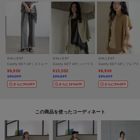
・ベルテッドジレ（商品番号：523－45009）
・フレアスリーブブラウス（商品番号：523-85009）
・ハーフスリーブジャケット（商品番号：523－45022）
・サファリシャツ（商品番号：523－85041）
・スキッパーワンピース（商品番号：523－55024）
【注意点】
チャコールグレー(313)、チャコールグレー(613)は生産時期の違いにより色味
GALLEST
GALLEST
GALLEST
が若干異なります。
Comfy SET UP｜ストレートフレアパンツ【セットアップ対応／通勤／カセット服／接
Comfy SET UP｜ハーフスリーブジャケット【セット
Comfy SET UP｜
同素材トップスとセット購入する際は同じ色番号同士で組み合わせてくださ
¥6,930
¥13,552
¥6,930
い。
30%OFF
20%OFF
30%OFF
さらに5%OFF
さらに10%OFF
さらに5%OFF
モデル身長：170cm 着用サイズ：38（M）
この商品を使った
＊＊＊＊＊＊＊＊＊＊＊＊＊＊＊＊＊＊＊＊＊＊＊＊＊＊＊＊＊
気になるアイテムは【お気に入り登録】がおすすめ！