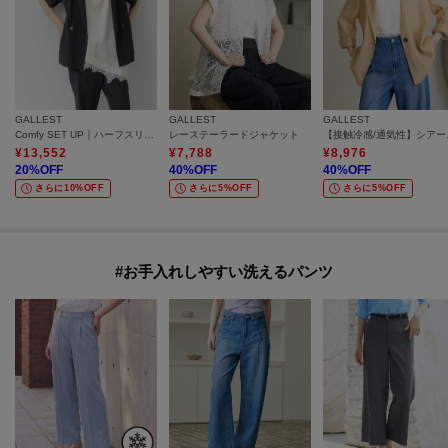
GALLEST
GALLEST
GALLEST
Comfy SET UP｜ハーフスリーブジャケット【セットアップ対応／通勤／接触冷感／UVカット】
レーステーラードジャケット
【接触冷
¥
13,552
¥
7,788
¥
8,976
20
%OFF
40
%OFF
40
%OFF
さらに10%OFF
さらに5%OFF
さらに5%OFF
#お手入れしやすい洗えるパンツ