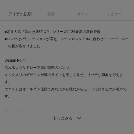
アイテム説明
詳細
サイズ
レビュー
■定番人気『Comfy SET UP』シリーズに’26春夏の新作登場
■パンツはバリエーションが増え、シーンやスタイルに合わせてコーディネー
トの幅が広がりました
Design Point
流れるようなドレープ感が特徴のパンツ。
タック入りのデザインが脚のラインを美しく見せ、リッチな印象を与えま
す。
ウエストはオールゴム仕様で楽なはき心地ながらモードに決まるのが魅力で
す。
Styling Point
同素材のジャケットやジレとセットアップで、またはシンプルなトップスや
ニットとの相性◎。
カジュアルからドレッシーまで幅広いスタイルに対応できるため、シーンを