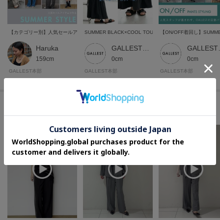
【カテゴリー別】人気セールアイテムで作る、夏の旬顔コーデ
SUMMER BLACK×COOL TOUCH
【ON/OFF着回し】SUMMER
Haruka
GALLEST 本部スタッフ
GALL
159cm
0cm
0cm
GALLEST本部
GALLEST本部
GALLEST本部
このアイテムを使ったムービー