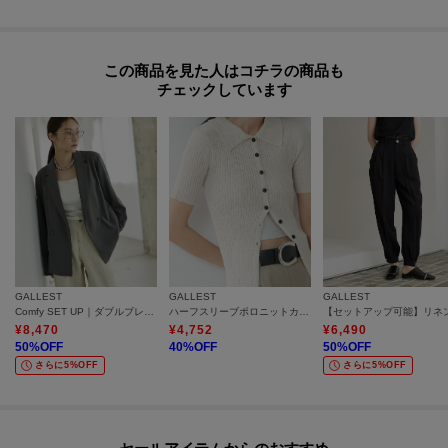
この商品を見た人はコチラの商品も
チェックしています
GALLEST
GALLEST
GALLEST
Comfy SET UP｜ダブルブレストイージージャケット【セットアップ対応／通勤／カセット服／接触冷感／UVカット】
ハーフスリーブポロニットカーデ
¥
8,470
¥
4,752
¥
6,490
50
%OFF
40
%OFF
50
%OFF
さらに5%OFF
さらに5%OFF