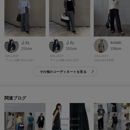
気になるアイテムのページにある「ハートマーク」をクリックして簡単に追
加できます。
登録すると、再入荷通知やお値下げ情報をメルマガにてお知らせします。
マイページにてお気に入り一覧もチェックできます。
＊＊＊＊＊＊＊＊＊＊＊＊＊＊＊＊＊＊＊＊＊＊＊＊＊＊＊＊＊
よね
よね
kotaki
151cm
151cm
158cm
GALLEST
GALLEST
GALLEST
※照明の関係により、実際よりも色味が違って見える場合があります。ま
アトレ川崎 GALLEST
アトレ川崎 GALLEST
GALLEST本部
た、パソコン・スマートフォンなどの環境により、若干製品と画像のカラー
その他のコーディネートを見る
が異なる場合もございます。
関連ブログ