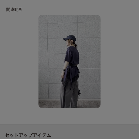
選ばず活躍します。
靴もサンダルやミュールからフラットシューズまでバランスよくコーディネ
ートでき、スニーカーでカジュアルダウンしても◎
Fabric Point
接触冷感機能とUVカット機能を併せ持つリサイクルポリエステルを使用した
サステナブルなアイテム。
軽やかな素材感が特徴で着心地も快適。
通気性が良く、季節を問わず快適に着用できるのが魅力。
リラックスしたデザインながらも、きちんと感を保つことができるのがポイ
ントです。
【26S／S Comfy SET UPシリーズ】
・イージーストレートワイドパンツ（商品番号：523－65009）
・イージーテーパードパンツ（商品番号：523－65010）
・イージーストレートフレアパンツ（商品番号：523－65024）
・イージーサイドラインワイドパンツ（商品番号：523－65026）
・ダブルブレストイージージャケット（商品番号：523－45008）
セットアップアイテム