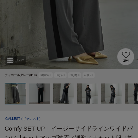
1
/
26
204
チャコールグレー(313)
34(XS)
×
36(S)
×
38(M)
×
40(L)
×
GALLEST
(ギャレスト)
Comfy SET UP｜イージーサイドラインワイドパ
ンツ【セットアップ対応／通勤／カセット服／接