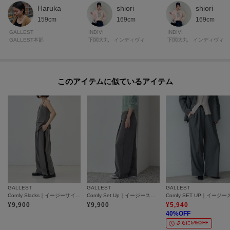
Haruka
shiori
shiori
159cm
169cm
169cm
GALLEST
INDIVI
INDIVI
GALLEST本部
下関大丸 インディヴィ
下関大丸 インディヴィ
このアイテムに似ているアイテム
GALLEST
GALLEST
GALLEST
Comfy Slacks｜イージーサイドラインワイドパンツ
Comfy Set Up｜イージーストレートワイドパンツ【セットアップ対応／通勤／カセット服】
¥
9,900
¥
9,900
¥
5,940
40
%OFF
さらに5%OFF