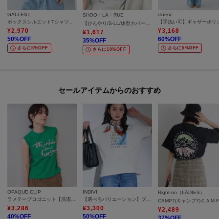
GALLEST
cloenc
SHOO・LA・RUE
ボックスシルエットTシャツ【接触冷感】
【ひんやり/S-LL/体型カバー】フレアスリーブで二の腕を自然に隠せる 浅VネックTシャツ
¥
2,970
¥
3,168
¥
1,617
50
%OFF
60
%OFF
35
%OFF
さらに5%OFF
さらに5%OFF
さらに10%OFF
セールアイテムからのおすすめ
OPAQUE.CLIP
INDIVI
Right-on（LADIES）
ラメテープロゴニット【洗濯機洗い可／抗ピル】
【選べるバリエーション】プリントTシャツ
¥
3,286
¥
3,300
¥
2,489
40
%OFF
50
%OFF
37
%OFF