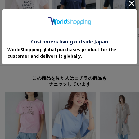
OPAQUE.CLIP
DRESSTERIOR(Ladies)
index
ロゴプリント刺繍アソートTシャツ【洗濯機OK】
ル ミラクルロゴT
¥
2,086
¥
4,752
¥
3,479
40
%OFF
20
%OFF
さらに10%OFF
さらに10%OFF
この商品を見た人はコチラの商品も
チェックしています