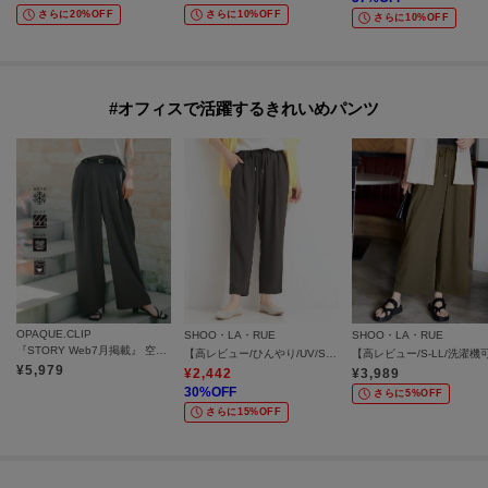
さらに20%OFF
さらに10%OFF
さらに10%OFF
#オフィスで活躍するきれいめパンツ
OPAQUE.CLIP
SHOO・LA・RUE
SHOO・LA・RUE
『STORY Web7月掲載』 空気パンツ《接触冷感／UVケア／吸水速乾／防シワ／洗濯機OK》
【高レビュー/ひんやり/UV/SS-3L/セットアップ可】さらさらぷるん イージーテーパードパンツ
¥
5,979
¥
2,442
¥
3,989
30
%OFF
さらに5%OFF
さらに15%OFF