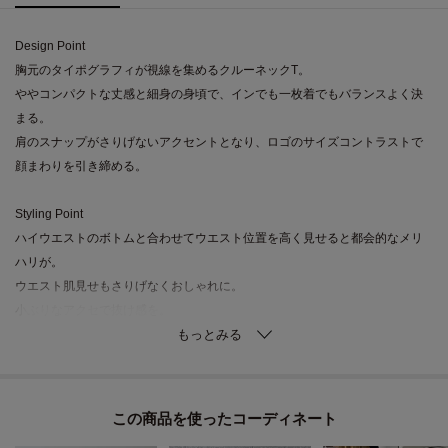
Design Point
胸元のタイポグラフィが視線を集めるクルーネックT。
ややコンパクトな丈感と細身の身頃で、インでも一枚着でもバランスよく決
まる。
肩のスナップがさりげないアクセントとなり、ロゴのサイズコントラストで
顔まわりを引き締める。
Styling Point
ハイウエストのボトムと合わせてウエスト位置を高く見せると都会的なメリ
ハリが。
ウエスト肌見せもさりげなくおしゃれに。
小ぶりなアクセで抜け感を。
Fabric Point
目の詰まったカットソー素材で程よいハリと柔らかさを両立。
ストレッチ性があり動きやすく、洗濯耐久性が高いためデイリーに活躍。
この商品を使った
着込むほどに馴染んで自然なこなれ感が出る仕様。