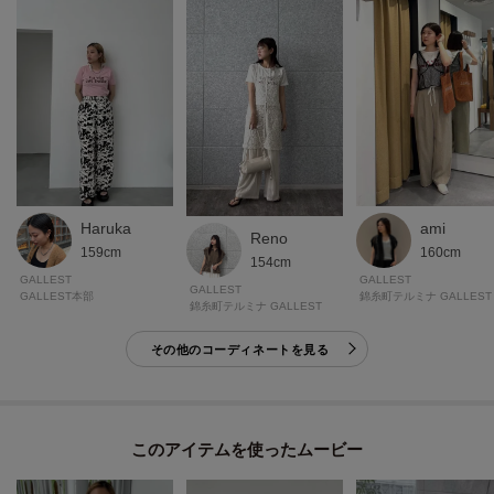
モデル身長：174cm 着用サイズ：38（M）
＊＊＊＊＊＊＊＊＊＊＊＊＊＊＊＊＊＊＊＊＊＊＊＊＊＊＊＊＊
気になるアイテムは【お気に入り登録】がおすすめ！
気になるアイテムのページにある「ハートマーク」をクリックして簡単に追
加できます。
Haruka
ami
Reno
登録すると、再入荷通知やお値下げ情報をメルマガにてお知らせします。
159cm
160cm
154cm
マイページにてお気に入り一覧もチェックできます。
GALLEST
GALLEST
GALLEST
GALLEST本部
錦糸町テルミナ GALLEST
錦糸町テルミナ GALLEST
＊＊＊＊＊＊＊＊＊＊＊＊＊＊＊＊＊＊＊＊＊＊＊＊＊＊＊＊＊
その他のコーディネートを見る
※照明の関係により、実際よりも色味が違って見える場合があります。ま
た、パソコン・スマートフォンなどの環境により、若干製品と画像のカラー
このアイテムを使ったムービー
が異なる場合もございます。