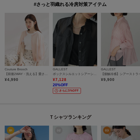
#さっと羽織れる冷房対策アイテム
Couture Brooch
GALLEST
GALLEST
【前後2WAY・洗える】愛され5分袖シアーカーディガン
ボックスシルエットシアーシャツ【接触冷感】
¥
4,990
¥
7,128
¥
9,900
20
%OFF
さらに5%OFF
Ｔシャツランキング