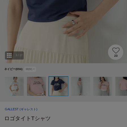
3
/
17
23
ネイビー(094)
38(M)
×
GALLEST
(ギャレスト)
ロゴタイトTシャツ