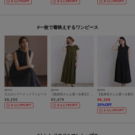
さらに5%OFF
さらに20%OFF
さらに10%OFF
#一枚で着映えするワンピース
grove
grove
grove
大人のシアードットワンピース
【低身長さんも選べる着丈】モクロディフレンチワンピース
¥
8,250
¥
5,479
¥
6,160
20
%OFF
さらに30%OFF
さらに10%OFF
さらに10%OFF