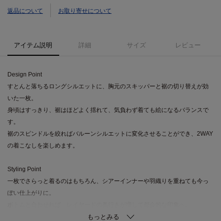
返品について
お取り寄せについて
アイテム説明
詳細
サイズ
レビュー
Design Point
すとんと落ちるロングシルエットに、胸元のスキッパーと裾の切り替えが効
いた一枚。
身頃はすっきり、裾はほどよく揺れて、気負わず着ても絵になるバランスで
す。
裾のスピンドルを絞ればバルーンシルエットに変化させることができ、2WAY
の着こなしを楽しめます。
Styling Point
一枚でさらっと着るのはもちろん、シアーインナーや羽織りを重ねても今っ
ぽい仕上がりに。
ボトムと合わせれば、レイヤードの奥行きが増して都会的な印象へ。