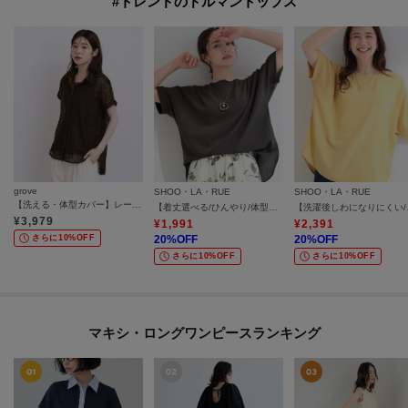
#トレンドのドルマントップス
grove
SHOO・LA・RUE
SHOO・LA・RUE
【洗える・体型カバー】レースドルマンシャツ
【着丈選べる/ひんやり/体型カバー】洗濯後しわになりにくい さらっと快適ドルマントップス
【洗濯後しわに
¥
3,979
¥
1,991
¥
2,391
さらに10%OFF
20
%OFF
20
%OFF
さらに10%OFF
さらに10%OFF
マキシ・ロングワンピースランキング