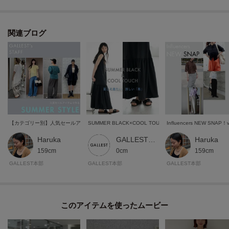
た、パソコン・スマートフォンなどの環境により、若干製品と画像のカラー
が異なる場合もございます。
関連ブログ
【カテゴリー別】人気セールアイテムで作る、夏の旬顔コーデ
SUMMER BLACK×COOL TOUCH
Influencers NEW SNAP！v
Haruka
GALLEST 本部スタッフ
Haruka
159cm
0cm
159cm
GALLEST本部
GALLEST本部
GALLEST本部
このアイテムを使ったムービー