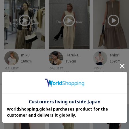
miku
Haruka
shiori
160cm
159cm
169cm
GALLEST
GALLEST
INDIVI
錦糸町テルミナ GALLEST
GALLEST本部
下関大丸 インディヴィ
このアイテムに似ているアイテム