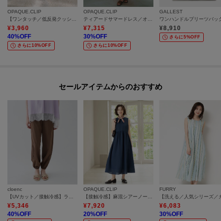
OPAQUE.CLIP
OPAQUE.CLIP
GALLEST
【ワンタッチ／低反発クッション】ストラップサンダル
ティアードサマードレス／オーガニックコットン混【洗濯機OK】
ワンハンドルプリーツバッ
¥
3,960
¥
7,315
¥
8,910
40
%OFF
30
%OFF
さらに5%OFF
さらに10%OFF
さらに10%OFF
セールアイテムからのおすすめ
cloenc
OPAQUE.CLIP
FURRY
【UVカット／接触冷感】ラッシュガード イージージョガーパンツ
【接触冷感】麻混シアーノースリーブワンピース《洗濯機OK》
¥
5,346
¥
7,920
¥
6,083
40
%OFF
20
%OFF
30
%OFF