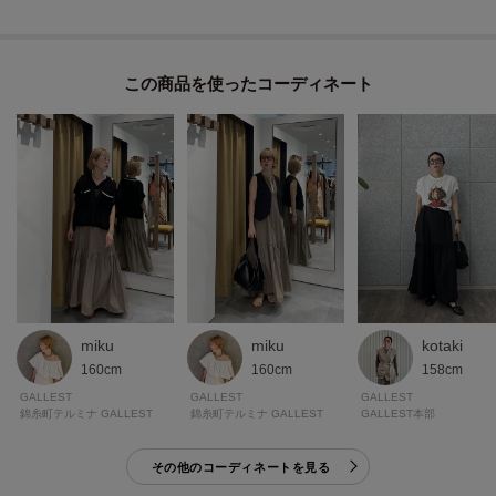
Fabric Point
さらりとした布帛素材で、長めの丈でも重たく見えにくいのが魅力。
身体のラインを拾いにくく、動くたびに自然な落ち感が出るので、デイリー
この商品を使った
に取り入れやすい着心地です。
モデル身長：164cm 着用サイズ：38（M）
＊＊＊＊＊＊＊＊＊＊＊＊＊＊＊＊＊＊＊＊＊＊＊＊＊＊＊＊＊
気になるアイテムは【お気に入り登録】がおすすめ！
気になるアイテムのページにある「ハートマーク」をクリックして簡単に追
加できます。
登録すると、再入荷通知やお値下げ情報をメルマガにてお知らせします。
miku
miku
kotaki
マイページにてお気に入り一覧もチェックできます。
160cm
160cm
158cm
GALLEST
GALLEST
GALLEST
＊＊＊＊＊＊＊＊＊＊＊＊＊＊＊＊＊＊＊＊＊＊＊＊＊＊＊＊＊
錦糸町テルミナ GALLEST
錦糸町テルミナ GALLEST
GALLEST本部
その他のコーディネートを見る
※照明の関係により、実際よりも色味が違って見える場合があります。ま