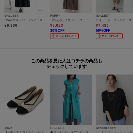
GALLEST
FURRY
GALLEST
2WAYスキッパーワンピース【再入荷／接触冷感】
【洗える／人気シリーズ／カラバリ豊富／前後2WAY】エアリーな綿ボイルワンピース
¥
9,900
¥
6,083
¥
7,480
30
%OFF
50
%OFF
さらに10%OFF
さらに5%OFF
この商品を見た人はコチラの商品も
チェックしています
grove
GALLEST
Dessin(Ladies)
【人間工学】洗えるニットパンプス
◆コットンレースワンピース
シュリ