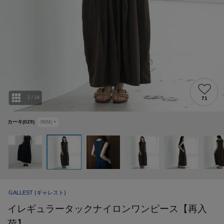
2
/
24
71
カーキ(029)
38(M)
×
GALLEST
(ギャレスト)
イレギュラータックナイロンワンピース【再入
荷】