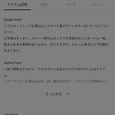
アイテム説明
詳細
サイズ
レビュー
Design Point
リブのタンクトップを重ねたレイヤード風デザインが今っぽいナイロンワン
ピース。
上半身はすっきり、スカート部分はタックで立体感を出したモードな一枚。
動きのある分量感がありながら、広がりすぎず、さらっと着るだけで印象が
決まります。
Styling Point
一枚で着映えするから、アクセサリーを足すだけで十分サマになるアイテ
ム。
シアーインナーを重ねれば今っぽい奥行きが出て、ジャケットを羽織るとぐ
っと都会的なムードに仕上がります。
Fabric Point
ほどよくハリのある素材感で、スカートの構築的なシルエットがきれいに際
立つ仕上がり。