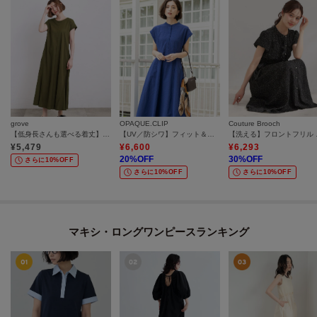
grove
OPAQUE.CLIP
Couture Brooch
【低身長さんも選べる着丈】モクロディフレンチワンピース
【UV／防シワ】フィット＆フレアワンピース《洗濯機OK》
【洗える
¥
5,479
¥
6,600
¥
6,293
20
%OFF
30
%OFF
さらに10%OFF
さらに10%OFF
さらに10%OFF
マキシ・ロングワンピースランキング