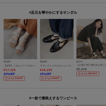
#足元を華やかにするサンダル
grove
卑弥呼
卑弥呼
【本革】メタルパーツスポーツサンダル/651203
ラウンドトゥグルカシューズ／661502
¥
5,479
¥
17,325
¥
18,150
25
%OFF
25
%OFF
さらに30%OFF
さらに5%OFF
さらに5%OFF
#一枚で着映えするワンピース