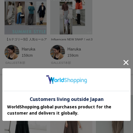
【カテゴリー別】人気セールアイテムで作る、夏の旬顔コーデ
Influencers NEW SNAP！vol.3
Haruka
Haruka
159cm
159cm
GALLEST本部
GALLEST本部
このアイテムに似ているアイテム