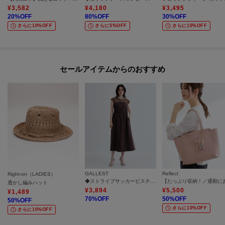
¥
3,582
¥
4,180
¥
3,495
20
%OFF
80
%OFF
30
%OFF
さらに10%OFF
さらに5%OFF
さらに10%OFF
セールアイテムからのおすすめ
GALLEST
Reflect
Right-on（LADIES）
◆ストライプサッカービスチェワンピース
透かし編みハット
¥
3,894
¥
5,500
¥
1,489
70
%OFF
50
%OFF
50
%OFF
さらに10%OFF
さらに10%OFF