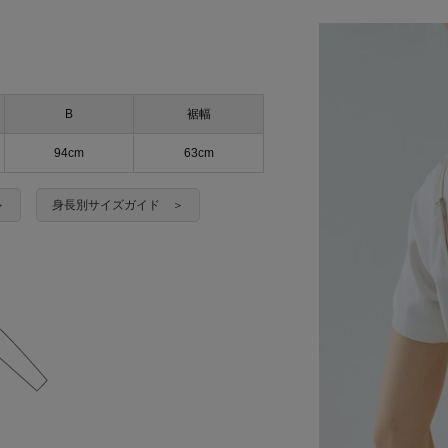
B
裾幅
94cm
63cm
＞
身長別サイズガイド ＞