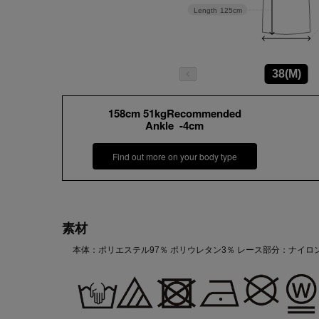
Length
125cm
38(M)
158cm 51kgRecommended
Ankle -4cm
Find out more on your body type
素材
本体：ポリエステル97％ ポリウレタン3％ レース部分：ナイロン