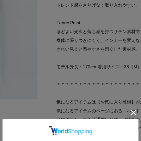
トレンド感をさりげなく取り入れやすい。
Fabric Point
ほどよい光沢と落ち感を持つサテン素材で
身体に張りつきにくく、インナーを変えな
きれい見えと着やすさを両立した素材感。
モデル身長：170cm 着用サイズ：38（M
＊＊＊＊＊＊＊＊＊＊＊＊＊＊＊＊＊＊＊
気になるアイテムは【お気に入り登録】が
気になるアイテムのページにある「ハート
登録すると、再入荷通知やお値下げ情報を
マイページにてお気に入り一覧もチェック