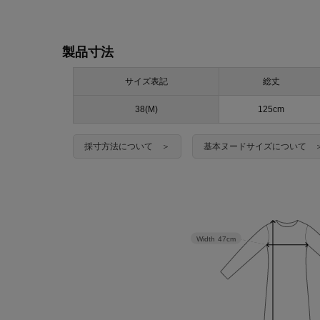
製品寸法
サイズ表記
総丈
38(M)
125cm
採寸方法について ＞
基本ヌードサイズについて 
Width
47cm