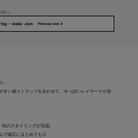
ださい。
51kg
Ankle -4cm
Find your size
ス。
やすい細ストラップを合わせて、今っぽいレイヤードが自
、旬のスタイリングが完成。
ムで端正にまとめても◎