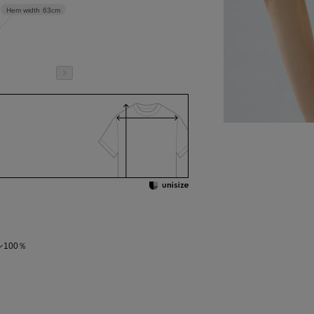
Hem width
63cm
100％