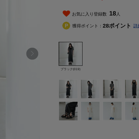
18
お気に入り登録数
人
28
ポイント
獲得ポイント：
詳
ブラック(019)