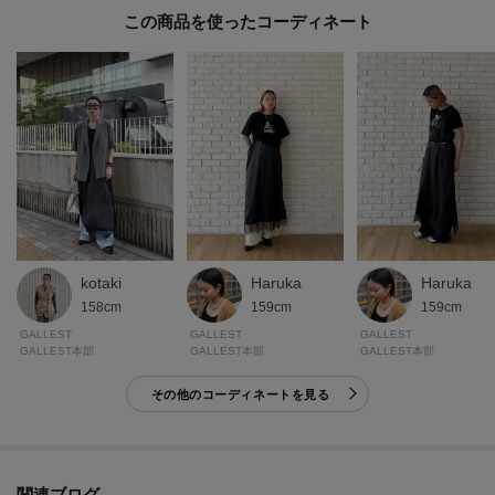
モデル身長：170cm 着用サイズ：38（M）
この商品を使った
＊＊＊＊＊＊＊＊＊＊＊＊＊＊＊＊＊＊＊＊＊＊＊＊＊＊＊＊＊
気になるアイテムは【お気に入り登録】がおすすめ！
気になるアイテムのページにある「ハートマーク」をクリックして簡単に追
加できます。
登録すると、再入荷通知やお値下げ情報をメルマガにてお知らせします。
マイページにてお気に入り一覧もチェックできます。
＊＊＊＊＊＊＊＊＊＊＊＊＊＊＊＊＊＊＊＊＊＊＊＊＊＊＊＊＊
kotaki
Haruka
Haruka
158cm
159cm
159cm
GALLEST
GALLEST
GALLEST
※照明の関係により、実際よりも色味が違って見える場合があります。ま
GALLEST本部
GALLEST本部
GALLEST本部
た、パソコン・スマートフォンなどの環境により、若干製品と画像のカラー
その他のコーディネートを見る
が異なる場合もございます。
関連ブログ