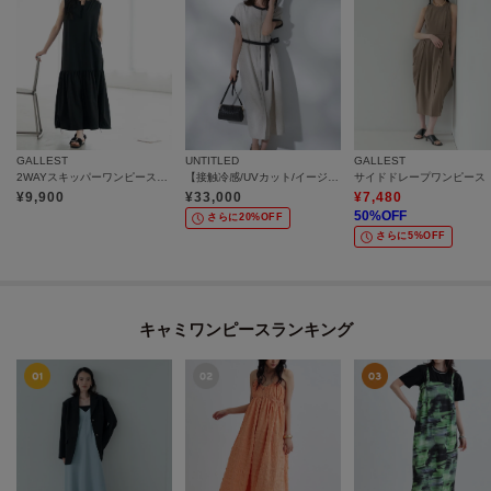
GALLEST
UNTITLED
GALLEST
2WAYスキッパーワンピース【再入荷／接触冷感】
【接触冷感/UVカット/イージーケア】配色ラインワンピース
¥
9,900
¥
33,000
¥
7,480
50
%OFF
さらに20%OFF
さらに5%OFF
キャミワンピースランキング