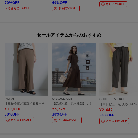
70
%OFF
40
%OFF
さらに5%OFF
さらに5%OFF
さらに5%OFF
セールアイテムからのおすすめ
INDIVI
OPAQUE.CLIP
SHOO・LA・RUE
【接触冷感／透湿／着る日傘】イージーワイドパンツ
【接触冷感／吸水速乾】リネンライク シャツワンピース《洗濯機OK》
¥
10,010
¥
5,775
¥
2,442
30
%OFF
30
%OFF
30
%OFF
さらに10%OFF
さらに10%OFF
さらに15%OFF