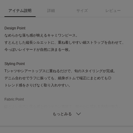
アイテム説明
詳細
サイズ
レビュー
Design Point
なめらかな落ち感が映えるキャミワンピース。
すとんとした縦長シルエットに、重ね着しやすい細ストラップを合わせて、
今っぽいレイヤードが自然に決まる一枚。
Styling Point
Tシャツやシアートップスに重ねるだけで、旬のスタイリングが完成。
デニム合わせでラフに振っても、細身ボトムで端正にまとめても◎
トレンド感をさりげなく取り入れやすい。
Fabric Point
ほどよい光沢と落ち感を持つサテン素材で、軽やかに揺れる表情が魅力。
身体に張りつきにくく、インナーを変えながら長く楽しめます。
きれい見えと着やすさを両立した素材感。