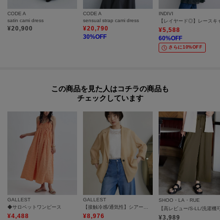
CODE A
CODE A
INDIVI
satin cami dress
sensual strap cami dress
¥
20,900
¥
20,790
¥
5,588
30
%OFF
60
%OFF
さらに10%OFF
この商品を見た人はコチラの商品も
チェックしています
GALLEST
GALLEST
SHOO・LA・RUE
◆サロペットワンピース
【接触冷感/通気性】シアーシャツジャケット
¥
4,488
¥
8,976
¥
3,989