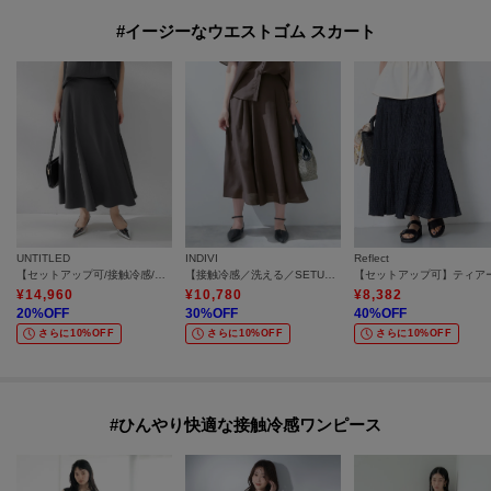
#イージーなウエストゴム スカート
UNTITLED
INDIVI
Reflect
【セットアップ可/接触冷感/遮熱】リラクシーフレアスカート
【接触冷感／洗える／SETUP可能】シアーシャンブレータックフレアスカート
¥
14,960
¥
10,780
¥
8,382
20
%OFF
30
%OFF
40
%OFF
さらに10%OFF
さらに10%OFF
さらに10%OFF
#ひんやり快適な接触冷感ワンピース