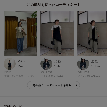
この商品を使った
モデル身長：168cm 着用サイズ：38（M）
＊＊＊＊＊＊＊＊＊＊＊＊＊＊＊＊＊＊＊＊＊＊＊＊＊＊＊＊＊
気になるアイテムは【お気に入り登録】がおすすめ！
気になるアイテムのページにある「ハートマーク」をクリックして簡単に追
加できます。
登録すると、再入荷通知やお値下げ情報をメルマガにてお知らせします。
マイページにてお気に入り一覧もチェックできます。
Miko
よね
よね
157cm
151cm
151cm
＊＊＊＊＊＊＊＊＊＊＊＊＊＊＊＊＊＊＊＊＊＊＊＊＊＊＊＊＊
INDIVI
GALLEST
GALLEST
蒲田グランデュオ インディヴィギャラリー
アトレ川崎 GALLEST
アトレ川崎 GALLEST
その他のコーディネートを見る
※照明の関係により、実際よりも色味が違って見える場合があります。ま
た、パソコン・スマートフォンなどの環境により、若干製品と画像のカラー
が異なる場合もございます。
関連ブログ