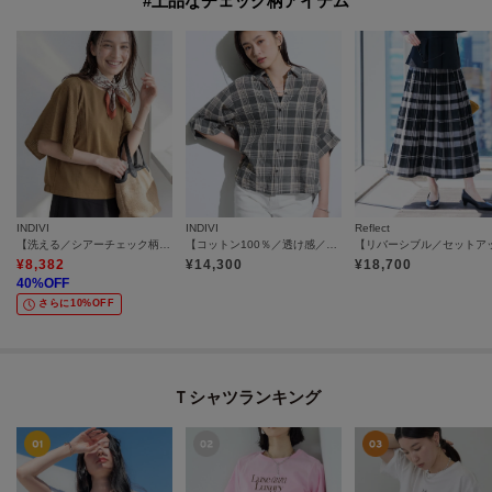
#上品なチェック柄アイテム
INDIVI
INDIVI
Reflect
【洗える／シアーチェック柄】異素材コンビスリーブトップス
【コットン100％／透け感／2WAY】袖アレンジ チェックシャツ
¥
8,382
¥
14,300
¥
18,700
40
%OFF
さらに10%OFF
Ｔシャツランキング