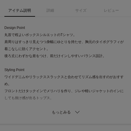
アイテム説明
詳細
サイズ
レビュー
Design Point
丸首で程よいボックスシルエットのTシャツ。
肩周りはすっきり見えつつ身幅にゆとりを持たせ、胸元のタイポグラフィが
着こなしに効くアクセント。
後ろ丈にわずかな差をつけ、前だけインしやすいバランス設計。
Styling Point
ワイドデニムやリラックススラックスと合わせてリズム感を出すのがおすす
め。
フロントだけタックインでメリハリを作り、ジレや軽いジャケットのインに
しても抜け感が出るトップス。
Fabric Point
柔らかなコットン天竺を用い、肌当たりが良く通気性も〇
程よいハリで型崩れしにくく、デイリーに頼れる耐久性と着心地です。