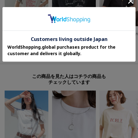
GALLEST
GALLEST
OPAQUE.CLIP
刺繍フレーズTシャツ
3DプリントロゴTシャツ
¥
5,940
¥
5,940
¥
1,999
33
%OFF
さらに10%OFF
この商品を見た人はコチラの商品も
チェックしています