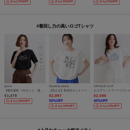
さらに5%OFF
さらに5%OFF
さらに5%OFF
#着回し力の高いロゴTシャツ
grove
Dessin(Ladies)
OPAQUE.CLIP
【吸水速乾・UVカット・接触冷感・マシンウォッシャブル】ベーシックMIXロゴプリントT
【洗える】美光沢カットソーロゴTシャツ
¥
3,479
¥
2,997
¥
2,086
50
%OFF
40
%OFF
さらに20%OFF
さらに10%OFF
さらに15%OFF