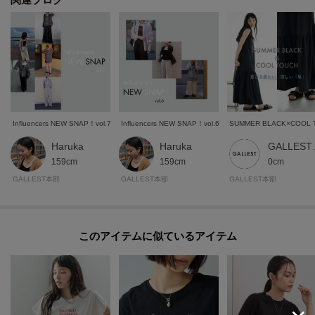
Influencers NEW SNAP！vol.7
Influencers NEW SNAP！vol.6
SUMMER BLACK×COOL 
Haruka
Haruka
GALL
159cm
159cm
0cm
GALLEST本部
GALLEST本部
GALLEST本部
このアイテムに似ているアイテム