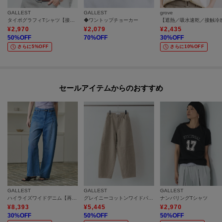
GALLEST
GALLEST
grove
タイポグラフィTシャツ【接触冷感】
◆ワントップチョーカー
¥
2,970
¥
2,079
¥
2,435
50
%OFF
70
%OFF
30
%OFF
さらに5%OFF
さらに10%OFF
セールアイテムからのおすすめ
GALLEST
GALLEST
GALLEST
ハイライズワイドデニム【再入荷／マシンウォッシャブル】
グレイニーコットンワイドパンツ
ナンバリングTシャツ
¥
8,393
¥
5,445
¥
2,970
30
%OFF
50
%OFF
50
%OFF