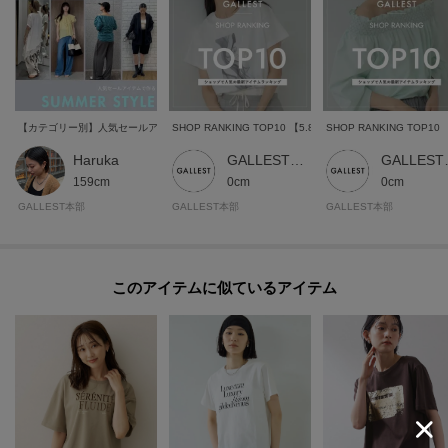
が異なる場合もございます。
【カテゴリー別】人気セールアイテムで作る、夏の旬顔コーデ
SHOP RANKING TOP10 【5.8 FRI - 5.14 THU】
Haruka
GALLEST 本部スタッフ
GALL
159cm
0cm
0cm
GALLEST本部
GALLEST本部
GALLEST本部
このアイテムに似ているアイテム