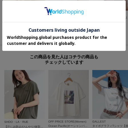
UNTITLED
GALLEST
THE SHOP TK(Women)
ベロアプリントロゴT
ボックスシルエットTシャツ【接触冷感】
【ひんや
¥
9,900
¥
2,970
¥
3,489
50
%OFF
さらに10%OFF
さらに5%OFF
この商品を見た人はコチラの商品も
チェックしています
OFF PRICE STORE(Women)
GALLEST
SHOO・LA・RUE
Ocean Pacific(オーシャンパシフィック） TT ハンソデTシャツ【SALE/セール/オフプライス/カジュアル/デイリー/トレンド】
【汗じみ防止/ひんやり/体型カバー】真夏の味方。 汗じみが気になりにくい 大人の刺繍ロゴTシャツ