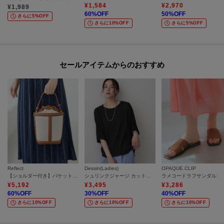
¥
1,584
¥
2,970
¥
1,989
60
%OFF
50
%OFF
さらに5%OFF
さらに10%OFF
さらに5%OFF
セールアイテムからのおすすめ
Reflect
Dessin(Ladies)
OPAQUE.CLIP
【ショルダー付き】バケット型ワンショルダーバッグ
シュリンクジャージ カットソー
ラメコードラフサンダル
¥
5,192
¥
3,495
¥
3,286
60
%OFF
30
%OFF
40
%OFF
さらに10%OFF
さらに10%OFF
さらに10%OFF