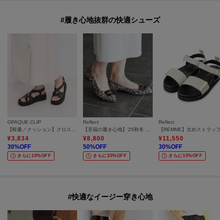
#履き心地抜群の快適シューズ
OPAQUE.CLIP
Reflect
Reflect
【軽量／クッション】クロスベルトサンダル《ヒール5cm》
【至福の履き心地】’25秋冬 やみつきフラットパンプス
¥
3,834
¥
8,800
¥
11,550
30
%OFF
50
%OFF
30
%OFF
さらに10%OFF
さらに30%OFF
さらに10%OFF
#快適なイージー穿き心地