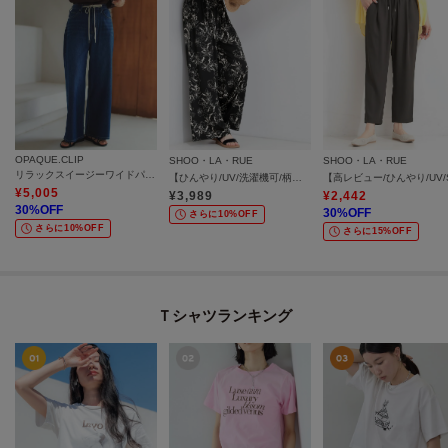
OPAQUE.CLIP
SHOO・LA・RUE
SHOO・LA・RUE
リラックスイージーワイドパンツ【洗濯機OK】
【ひんやり/UV/洗濯機可/柄アソート】やみつきになる ひやとろイージーワイドパンツ
¥
5,005
¥
3,989
¥
2,442
30
%OFF
30
%OFF
さらに10%OFF
さらに10%OFF
さらに15%OFF
Ｔシャツランキング