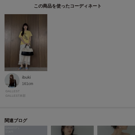
プリントは耐久性のある加工で長くクリーンな表情を保ち、日常の洗濯にも
この商品を使った
強い仕様。
モデル身長：174cm 着用サイズ：38（M）
＊＊＊＊＊＊＊＊＊＊＊＊＊＊＊＊＊＊＊＊＊＊＊＊＊＊＊＊＊
気になるアイテムは【お気に入り登録】がおすすめ！
気になるアイテムのページにある「ハートマーク」をクリックして簡単に追
加できます。
ibuki
登録すると、再入荷通知やお値下げ情報をメルマガにてお知らせします。
161cm
マイページにてお気に入り一覧もチェックできます。
GALLEST
GALLEST本部
＊＊＊＊＊＊＊＊＊＊＊＊＊＊＊＊＊＊＊＊＊＊＊＊＊＊＊＊＊
関連ブログ
※照明の関係により、実際よりも色味が違って見える場合があります。ま
た、パソコン・スマートフォンなどの環境により、若干製品と画像のカラー