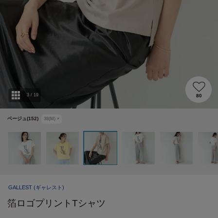
3
/
19
80
ベージュ(152)
38(M)
×
GALLEST
(ギャレスト)
箔ロゴプリントTシャツ