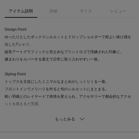
アイテム説明
詳細
サイズ
レビュー
Design Point
ゆったりとしたボックスシルエットとドロップショルダーで程よい抜け感を
出したTシャツ。
縦長アートグラフィックと控えめなプリントロゴで洗練された印象に。
腰まわりをカバーする着丈で日常に取り入れやすい一枚。
Styling Point
トップスを主役にしたミニマルなまとめがしっくりくる一着。
フロントインでメリハリを作ると旬のシルエットにまとまる。
軽い羽織とのレイヤードで表情を変えられ、アクセサリーで都会的なアクセ
ントを添えると完成。
Fabric Point
度詰め天竺でほどよい肉感とハリを両立し、形が崩れにくい構成。
ソフトな肌触りと通気性の良さで着心地は快適。