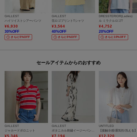
GALLEST
GALLEST
DRESSTERIOR(Ladies)
ハイツイストシアーパンツ
箔ロゴプリントTシャツ
ル ミラクルロゴT
¥
6,930
¥
3,564
¥
4,752
30
%OFF
40
%OFF
20
%OFF
さらに5%OFF
さらに5%OFF
さらに10%OFF
セールアイテムからのおすすめ
GALLEST
GALLEST
UNTITLED
ジャカードポロニット
ボタニカル刺繍イージーパンツ【セットアップ可能】
¥
5,346
¥
7,194
¥
12,320