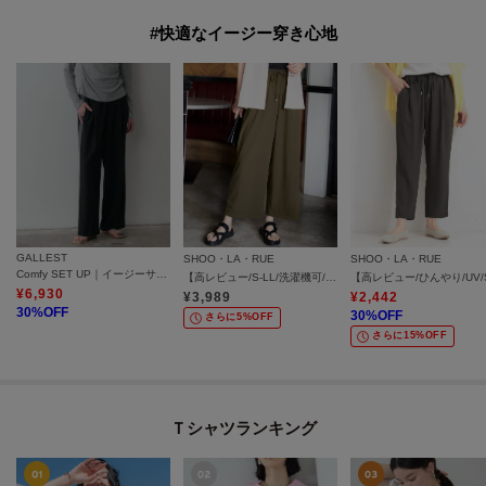
#快適なイージー穿き心地
GALLEST
SHOO・LA・RUE
SHOO・LA・RUE
Comfy SET UP｜イージーサイドラインワイドパンツ【セットアップ対応／通勤／カセット服／接触冷感／UVカット】
【高レビュー/S-LL/洗濯機可/セットアップ可】着丈選べる 軽凛(かろりん) ひんやりフラップイージーパンツ
¥
6,930
¥
3,989
¥
2,442
30
%OFF
30
%OFF
さらに5%OFF
さらに15%OFF
Ｔシャツランキング