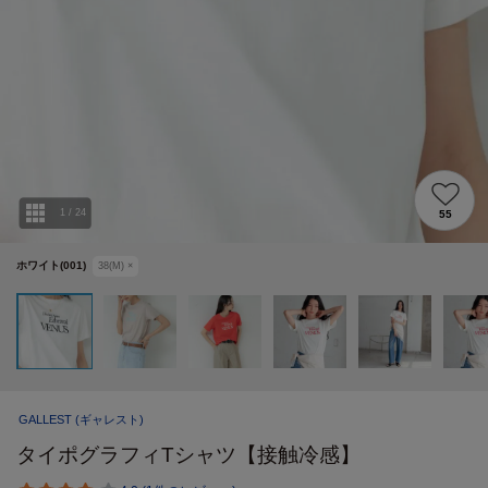
1
/
24
55
ホワイト(001)
38(M)
×
GALLEST
(ギャレスト)
タイポグラフィTシャツ【接触冷感】