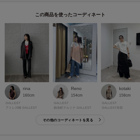
型崩れしにくく、家庭での扱いも簡単なのでデイリーに重宝する仕様。
着込むほどに馴染み、自然なこなれ感が出る素材感が魅力。
この商品を使った
接触冷感の機能付き。
モデル身長：174cm 着用サイズ：38（M）
＊＊＊＊＊＊＊＊＊＊＊＊＊＊＊＊＊＊＊＊＊＊＊＊＊＊＊＊＊
気になるアイテムは【お気に入り登録】がおすすめ！
気になるアイテムのページにある「ハートマーク」をクリックして簡単に追
加できます。
rina
Reno
kotaki
登録すると、再入荷通知やお値下げ情報をメルマガにてお知らせします。
160cm
154cm
158cm
マイページにてお気に入り一覧もチェックできます。
GALLEST
GALLEST
GALLEST
アトレ川崎 GALLEST
錦糸町テルミナ GALLEST
GALLEST本部
＊＊＊＊＊＊＊＊＊＊＊＊＊＊＊＊＊＊＊＊＊＊＊＊＊＊＊＊＊
その他のコーディネートを見る
※照明の関係により、実際よりも色味が違って見える場合があります。ま