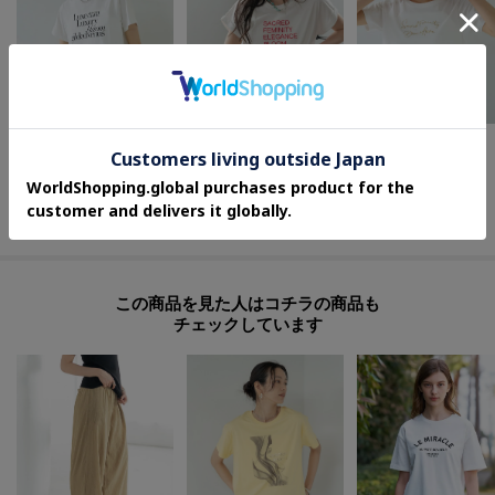
GALLEST
GALLEST
GALLEST
ボックスシルエットTシャツ【接触冷感】
刺繍フレーズTシャツ
3DプリントロゴTシャツ
¥
2,970
¥
5,940
¥
5,940
50
%OFF
さらに5%OFF
この商品を見た人はコチラの商品も
チェックしています