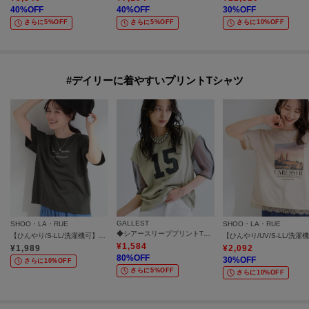
40
%OFF
40
%OFF
30
%OFF
さらに5%OFF
さらに5%OFF
さらに10%OFF
#デイリーに着やすいプリントTシャツ
GALLEST
SHOO・LA・RUE
SHOO・LA・RUE
◆シアースリーブプリントTシャツ
【ひんやり/S-LL/洗濯機可】真夏に着たい 大人のベーシックカラープリントTシャツ
¥
1,584
¥
1,989
¥
2,092
80
%OFF
30
%OFF
さらに10%OFF
さらに5%OFF
さらに10%OFF