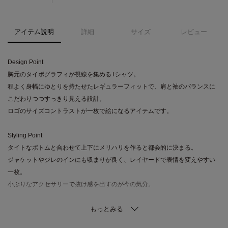
アイテム説明
詳細
サイズ
レビュー
Design Point
胸元のタイポグラフィが視線を集めるTシャツ。
程よく身幅にゆとりを持たせたレギュラーフィットで、肩と袖のバランスに
こだわりつつすっきり見える設計。
ロゴのサイズコントラストが一枚で絵になるアイテムです。
Styling Point
タイトなボトムと合わせて上下にメリハリを作ると都会的に決まる。
ジャケットやジレのインにも収まりが良く、レイヤードで表情を変えやすい
一枚。
小ぶりなアクセサリーで抜け感を出すのが今の気分。
Fabric Point
きめ細かな天竺素材で程よいハリと柔らかさを両立。