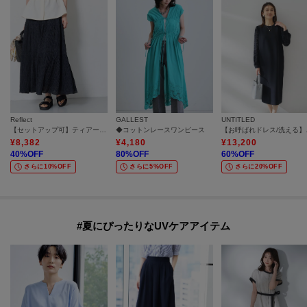
Reflect
GALLEST
UNTITLED
【セットアップ可】ティアードロングスカート
◆コットンレースワンピース
【お呼ばれド
¥
8,382
¥
4,180
¥
13,200
40
%OFF
80
%OFF
60
%OFF
さらに10%OFF
さらに5%OFF
さらに20%OFF
#夏にぴったりなUVケアアイテム