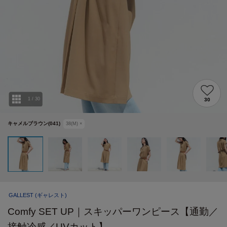
1
/
30
30
キャメルブラウン(041)
38(M)
×
GALLEST
(ギャレスト)
Comfy SET UP｜スキッパーワンピース【通勤／
接触冷感／UVカット】