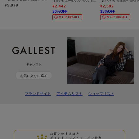
【高レビュー/ひんやり/UV/SS-3L/セットアップ可】さらさらぷるん イージーテーパードパンツ
¥
5,979
¥
2,442
¥
2,592
30
%OFF
35
%OFF
さらに15%OFF
さらに10%OFF
ギャレスト
お気に入りに追加
ブランドサイト
アイテムリスト
ショップリスト
お買い物するほど
ポイントアップ・クーポン特典