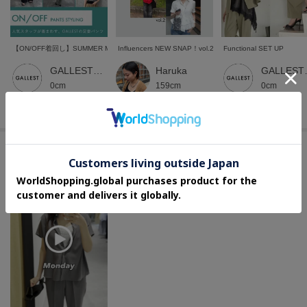
た、パソコン・スマートフォンなどの環境により、若干製品と画像のカラー
が異なる場合もございます。
【ON/OFF着回し】SUMMER MODE PANTS STYLING
Influencers NEW SNAP！vol.2
Functional SET UP
GALLEST 本部スタッフ
Haruka
GALL
0cm
159cm
0cm
GALLEST本部
GALLEST本部
GALLEST本部
このアイテムを使ったムービー