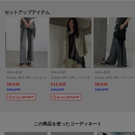
落ち感のあるトロミ素材を想定し、自然なドレープで身体を包み込む仕立
て。
セットアップアイテム
程よいハリでラインを整えつつしわになりにくく、動きに馴染む快適さが特
徴。
デイリーに使いやすい扱い易さも重視した素材感。
接触冷感とUV加工の機能付き。
※この製品は、太陽光線中の紫外線（UV）を通しにくくします。この効果は
永久的ではありません。
GALLEST
GALLEST
GALLEST
26S／S Comfy SET UPシリーズ
Comfy SET UP｜ストレートフレアパンツ【セットアップ対応／通勤／カセット服／接
Comfy SET UP｜ハーフスリーブジャケット【セット
Comfy SET UP｜
・ダブルブレストイージージャケット（商品番号：523－45008）
¥6,930
¥13,552
¥6,930
30%OFF
20%OFF
30%OFF
・ベルテッドジレ（商品番号：523－45009）
さらに5%OFF
さらに10%OFF
・イージーストレートワイドパンツ（商品番号：523－65009）
・イージーテーパードパンツ（商品番号：523－65010）
・イージーストレートフレアパンツ（商品番号：523－65024）
・イージーサイドラインワイドパンツ（商品番号：523－65026）
この商品を使った
・フレアスリーブブラウス（商品番号：523－85009）
・ハーフスリーブジャケット（商品番号：523－45022）