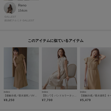
Reno
154cm
GALLEST
錦糸町テルミナ GALLEST
このアイテムに似ているアイテム
index
index
index
【接触冷感／吸水速乾／UVケア】リネンライクサイドベルトシャツワンピース《透け防止／洗濯機OK》
【防シワ】バンドカラータックシャツワンピース《洗濯機OK／イージーアイロン》
¥
8,250
¥
7,700
¥
5,479