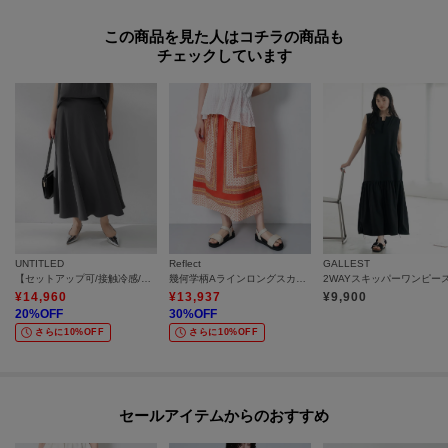
この商品を見た人はコチラの商品も
チェックしています
UNTITLED
Reflect
GALLEST
【セットアップ可/接触冷感/遮熱】リラクシーフレアスカート
幾何学柄Aラインロングスカート
¥
14,960
¥
13,937
¥
9,900
20
%OFF
30
%OFF
さらに10%OFF
さらに10%OFF
セールアイテムからのおすすめ