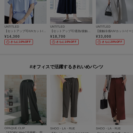
UNTITLED
UNTITLED
UNTITLED
【セットアップ可/UVカット/接触冷感/UVカット】リラクシーキーVネックブラウス
【セットアップ可/遮熱/接触冷感/UVカット】リラクシーガウチョパンツ
¥
14,300
¥
18,700
¥
33,000
さらに10%OFF
さらに10%OFF
さらに20%OFF
#オフィスで活躍するきれいめパンツ
OPAQUE.CLIP
SHOO・LA・RUE
SHOO・LA・RUE
『STORY Web7月掲載』 空気パンツ《接触冷感／UVケア／吸水速乾／防シワ／洗濯機OK》