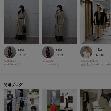
・サファリシャツ（商品番号：523－85041）
・スキッパーワンピース（商品番号：523－55024）
モデル身長：174cm 着用サイズ：38（M）
＊＊＊＊＊＊＊＊＊＊＊＊＊＊＊＊＊＊＊＊＊＊＊＊＊＊＊＊＊
rina
rina
miku
気になるアイテムは【お気に入り登録】がおすすめ！
160cm
160cm
160cm
気になるアイテムのページにある「ハートマーク」をクリックして簡単に追
GALLEST
GALLEST
THE GALLERY
加できます。
GALLEST本部
GALLEST本部
登録すると、再入荷通知やお値下げ情報をメルマガにてお知らせします。
マイページにてお気に入り一覧もチェックできます。
関連ブログ
＊＊＊＊＊＊＊＊＊＊＊＊＊＊＊＊＊＊＊＊＊＊＊＊＊＊＊＊＊
※照明の関係により、実際よりも色味が違って見える場合があります。ま