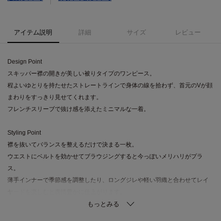
アイテム説明
詳細
サイズ
レビュー
Design Point
スキッパー襟の開きが美しい被りタイプのワンピース。
程よいゆとりを持たせたストレートラインで身体の線を拾わず、首元のVが顔
まわりをすっきり見せてくれます。
フレンチスリーブで抜け感を添えたミニマルな一着。
Styling Point
襟を抜いてバランスを整えるだけで決まる一枚。
ウエストにベルトを効かせてブラウジングすると今っぽいメリハリがプラ
ス。
薄手インナーで季節感を調整したり、ロングジレや軽い羽織と合わせてレイ
ヤードを楽しむと表情豊かに仕上がります。
Fabric Point