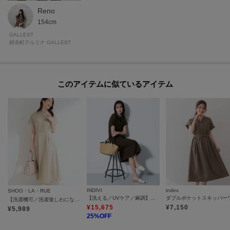
Reno
154cm
GALLEST
錦糸町テルミナ GALLEST
このアイテムに似ているアイテム
INDIVI
index
SHOO・LA・RUE
【洗える／UVケア／麻調】スキッパーワンピース
【洗濯機可／洗濯後しわになりにくい】ウエストタックフレンチワンピース
¥
15,675
¥
7,150
¥
5,989
25
%OFF