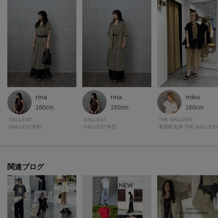
・サファリシャツ（商品番号：523－85041）
・スキッパーワンピース（商品番号：523－55024）
モデル身長：174cm 着用サイズ：38（M）
＊＊＊＊＊＊＊＊＊＊＊＊＊＊＊＊＊＊＊＊＊＊＊＊＊＊＊＊＊
rina
rina
miku
気になるアイテムは【お気に入り登録】がおすすめ！
160cm
160cm
160cm
気になるアイテムのページにある「ハートマーク」をクリックして簡単に追
GALLEST
GALLEST
THE GALLERY
加できます。
GALLEST本部
GALLEST本部
登録すると、再入荷通知やお値下げ情報をメルマガにてお知らせします。
マイページにてお気に入り一覧もチェックできます。
関連ブログ
＊＊＊＊＊＊＊＊＊＊＊＊＊＊＊＊＊＊＊＊＊＊＊＊＊＊＊＊＊
※照明の関係により、実際よりも色味が違って見える場合があります。ま