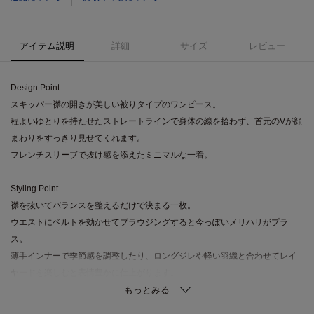
アイテム説明
詳細
サイズ
レビュー
Design Point
スキッパー襟の開きが美しい被りタイプのワンピース。
程よいゆとりを持たせたストレートラインで身体の線を拾わず、首元のVが顔
まわりをすっきり見せてくれます。
フレンチスリーブで抜け感を添えたミニマルな一着。
Styling Point
襟を抜いてバランスを整えるだけで決まる一枚。
ウエストにベルトを効かせてブラウジングすると今っぽいメリハリがプラ
ス。
薄手インナーで季節感を調整したり、ロングジレや軽い羽織と合わせてレイ
ヤードを楽しむと表情豊かに仕上がります。
Fabric Point