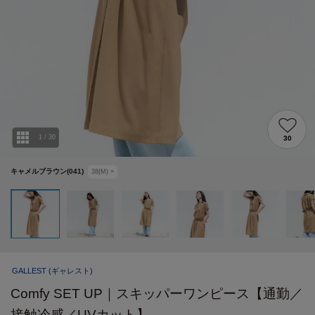
1
/
30
30
キャメルブラウン(041)
38(M)
×
GALLEST
(ギャレスト)
Comfy SET UP｜スキッパーワンピース【通勤／
接触冷感／UVカット】