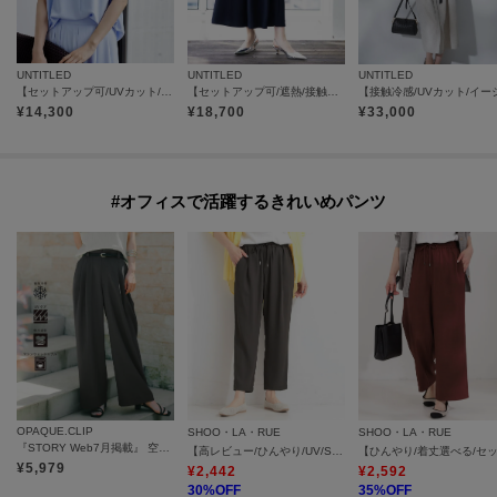
UNTITLED
UNTITLED
UNTITLED
【セットアップ可/UVカット/接触冷感/UVカット】リラクシーキーVネックブラウス
【セットアップ可/遮熱/接触冷感/UVカット】リラクシーガウチョパンツ
¥
14,300
¥
18,700
¥
33,000
#オフィスで活躍するきれいめパンツ
OPAQUE.CLIP
SHOO・LA・RUE
SHOO・LA・RUE
『STORY Web7月掲載』 空気パンツ《接触冷感／UVケア／吸水速乾／防シワ／洗濯機OK》
【高レビュー/ひんやり/UV/SS-3L/セットアップ可】さらさらぷるん イージーテーパードパンツ
¥
5,979
¥
2,442
¥
2,592
30
%OFF
35
%OFF