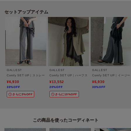
落ち感のあるトロミ素材を想定し、自然なドレープで身体を包み込む仕立
て。
セットアップアイテム
程よいハリでラインを整えつつしわになりにくく、動きに馴染む快適さが特
徴。
デイリーに使いやすい扱い易さも重視した素材感。
接触冷感とUV加工の機能付き。
※この製品は、太陽光線中の紫外線（UV）を通しにくくします。この効果は
永久的ではありません。
GALLEST
GALLEST
GALLEST
26S／S Comfy SET UPシリーズ
Comfy SET UP｜ストレートフレアパンツ【セットアップ対応／通勤／カセット服／接
Comfy SET UP｜ハーフスリーブジャケット【セット
Comfy SET UP｜
・ダブルブレストイージージャケット（商品番号：523－45008）
¥6,930
¥13,552
¥6,930
30%OFF
20%OFF
30%OFF
・ベルテッドジレ（商品番号：523－45009）
さらに5%OFF
さらに10%OFF
・イージーストレートワイドパンツ（商品番号：523－65009）
・イージーテーパードパンツ（商品番号：523－65010）
・イージーストレートフレアパンツ（商品番号：523－65024）
・イージーサイドラインワイドパンツ（商品番号：523－65026）
この商品を使った
・フレアスリーブブラウス（商品番号：523－85009）
・ハーフスリーブジャケット（商品番号：523－45022）