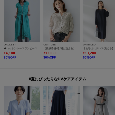
GALLEST
UNTITLED
UNTITLED
◆コットンレースワンピース
【接触冷感/通気性/洗える】フロントフリルブラウス
【お呼ばれド
¥
4,180
¥
13,090
¥
13,200
80
%OFF
30
%OFF
60
%OFF
#夏にぴったりなUVケアアイテム