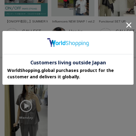
た、パソコン・スマートフォンなどの環境により、若干製品と画像のカラー
が異なる場合もございます。
【ON/OFF着回し】SUMMER MODE PANTS STYLING
Influencers NEW SNAP！vol.2
Functional SET UP
GALLEST 本部スタッフ
Haruka
GALL
0cm
159cm
0cm
GALLEST本部
GALLEST本部
GALLEST本部
このアイテムを使ったムービー