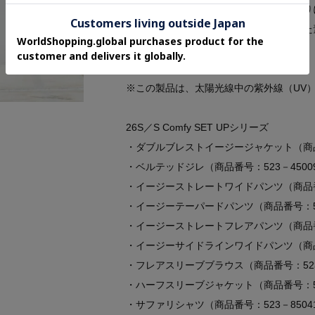
程よいハリでラインを整えつつしわになり
デイリーに使いやすい扱い易さも重視した
接触冷感とUV加工の機能付き。
※この製品は、太陽光線中の紫外線（UV
26S／S Comfy SET UPシリーズ
・ダブルブレストイージージャケット（商品番
・ベルテッドジレ（商品番号：523－4500
・イージーストレートワイドパンツ（商品番号
・イージーテーパードパンツ（商品番号：52
・イージーストレートフレアパンツ（商品番号
・イージーサイドラインワイドパンツ（商品番
・フレアスリーブブラウス（商品番号：523
・ハーフスリーブジャケット（商品番号：52
・サファリシャツ（商品番号：523－8504