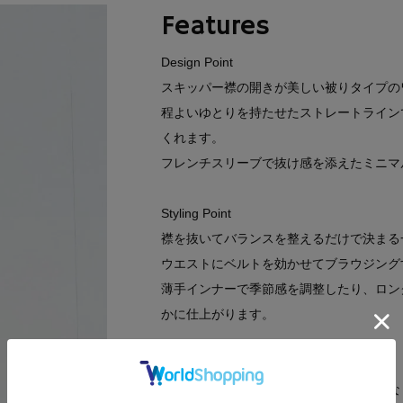
Features
Design Point
スキッパー襟の開きが美しい被りタイプの
程よいゆとりを持たせたストレートライン
くれます。
フレンチスリーブで抜け感を添えたミニマ
Styling Point
襟を抜いてバランスを整えるだけで決まる
ウエストにベルトを効かせてブラウジング
薄手インナーで季節感を調整したり、ロン
かに仕上がります。
Fabric Point
落ち感のあるトロミ素材を想定し、自然な