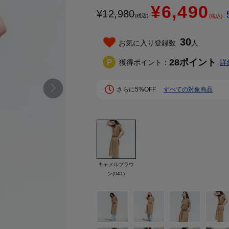
¥6,490
¥
12,980
(税込)
(税込)
30
お気に入り登録数
人
28
ポイント
獲得ポイント：
詳
さらに5%OFF
すべての対象商品
キャメルブラウ
ン(041)