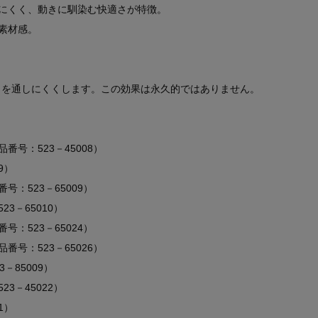
にくく、動きに馴染む快適さが特徴。
素材感。
）を通しにくくします。この効果は永久的ではありません。
号：523－45008）
9）
：523－65009）
3－65010）
：523－65024）
号：523－65026）
－85009）
3－45022）
1）