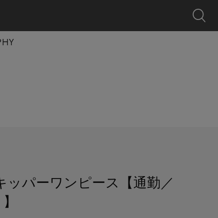
0
クーポン
探す
お気に入り
カート
ログイン
キャンペーン
PHY
P｜スキッパーワンピース【通勤／
ト】