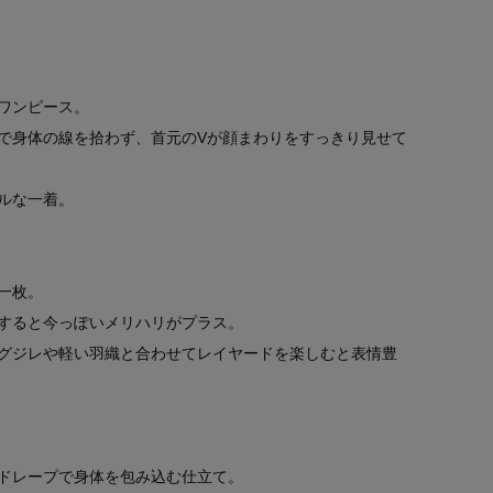
ワンピース。
で身体の線を拾わず、首元のVが顔まわりをすっきり見せて
ルな一着。
一枚。
すると今っぽいメリハリがプラス。
グジレや軽い羽織と合わせてレイヤードを楽しむと表情豊
ドレープで身体を包み込む仕立て。