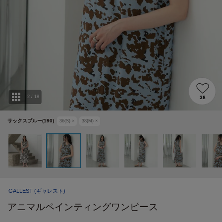
2
/
18
38
サックスブルー(190)
36(S)
×
38(M)
×
GALLEST
(ギャレスト)
アニマルペインティングワンピース