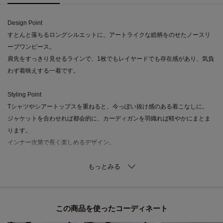
Design Point
すとんと落ちるロングシルエットに、アートライクな総柄をのせたノースリ
ーブワンピース。
肩先をすっきり見せるラインで、1枚でもレイヤードでも存在感があり、気負
わず着映えする一着です。
Styling Point
Tシャツやシアートップスを重ねると、今っぽい抜け感のある着こなしに。
ジャケットを合わせれば都会的に、カーディガンを羽織れば軽やかにまとま
ります。
インナー次第で長く楽しめるデザイン。
Fabric Point
さらりとした落ち感のある素材で、動くたびに柄の表情が引き立つ仕上が
り。
身体に張りつきにくく、ロング丈でも重たく見えにくいのが魅力です。
この商品を使った
デイリーに取り入れやすい、軽やかな着心地。