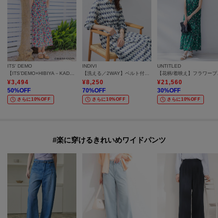
ITS' DEMO
INDIVI
UNTITLED
【ITS’DEMO×HIBIYA－KADAN】マキシワンピース
【洗える／2WAY】ベルト付き ジオメトリック柄 シャツワンピース
【花柄/
¥
3,494
¥
8,250
¥
21,560
50
%OFF
70
%OFF
30
%OFF
さらに10%OFF
さらに10%OFF
さらに10%OFF
#楽に穿けるきれいめワイドパンツ