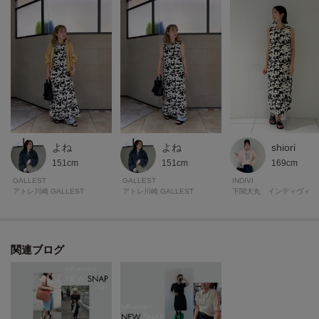
モデル身長：170cm 着用サイズ：38（M）
＊＊＊＊＊＊＊＊＊＊＊＊＊＊＊＊＊＊＊＊＊＊＊＊＊＊＊＊＊
気になるアイテムは【お気に入り登録】がおすすめ！
気になるアイテムのページにある「ハートマーク」をクリックして簡単に追
加できます。
登録すると、再入荷通知やお値下げ情報をメルマガにてお知らせします。
よね
よね
shiori
マイページにてお気に入り一覧もチェックできます。
151cm
151cm
169cm
GALLEST
GALLEST
INDIVI
＊＊＊＊＊＊＊＊＊＊＊＊＊＊＊＊＊＊＊＊＊＊＊＊＊＊＊＊＊
アトレ川崎 GALLEST
アトレ川崎 GALLEST
下関大丸 インディヴィ
関連ブログ
※照明の関係により、実際よりも色味が違って見える場合があります。ま
た、パソコン・スマートフォンなどの環境により、若干製品と画像のカラー
が異なる場合もございます。