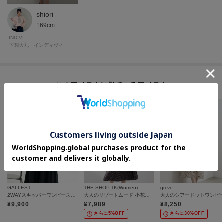
shiori
169cm
INDIVI
下関大丸 インディヴィ
このアイテムに似ているアイテム
GALLEST
THE SHOP TK(Women)
grove
2WAYスキッパーワンピース【再入荷／接触冷感】
大人のリゾートムード 小花柄ワンピース
大人のシアードットワンピ
¥
9,900
¥
7,989
¥
8,250
さらに5%OFF
さらに30%OFF