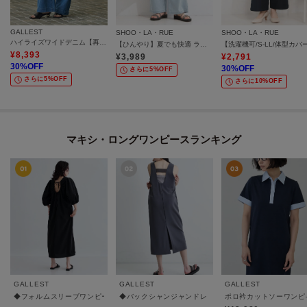
GALLEST
SHOO・LA・RUE
SHOO・LA・RUE
ハイライズワイドデニム【再入荷／マシンウォッシャブル】
【ひんやり】夏でも快適 ライトオンスデニムワイドパンツ
¥
8,393
¥
3,989
¥
2,791
30
%OFF
30
%OFF
さらに5%OFF
さらに5%OFF
さらに10%OFF
マキシ・ロングワンピースランキング
GALLEST
GALLEST
GALLEST
◆フォルムスリーブワンピース
◆バックシャンジャンドレ
ポロ衿カットソーワンピ