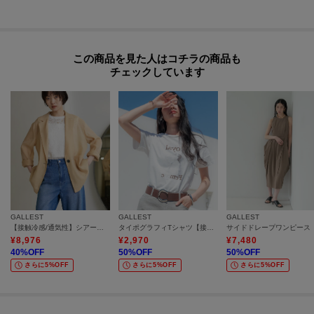
この商品を見た人はコチラの商品も
チェックしています
GALLEST
GALLEST
GALLEST
【接触冷感/通気性】シアーシャツジャケット
タイポグラフィTシャツ【接触冷感】
¥
8,976
¥
2,970
¥
7,480
40
%OFF
50
%OFF
50
%OFF
さらに5%OFF
さらに5%OFF
さらに5%OFF