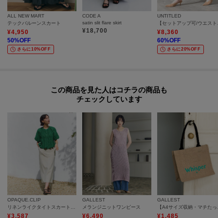
ALL NEW MART
CODE A
UNTITLED
satin slit flare skirt
テックバルーンスカート
【セットアッ
¥
18,700
¥
4,950
¥
8,360
50
%OFF
60
%OFF
さらに10%OFF
さらに20%OFF
この商品を見た人はコチラの商品も
チェックしています
OPAQUE.CLIP
GALLEST
GALLEST
リネンライクタイトスカート【洗濯機OK】
メランジニットワンピース
【A4サイズ
¥
3,587
¥
6,490
¥
1,485