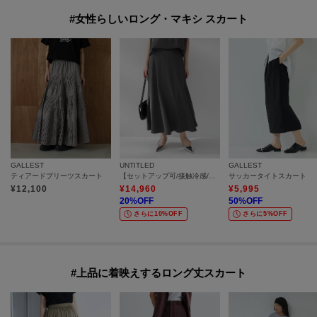
#女性らしいロング・マキシ スカート
GALLEST
UNTITLED
GALLEST
ティアードプリーツスカート
【セットアップ可/接触冷感/遮熱】リラクシーフレアスカート
サッカータイトスカート
¥
12,100
¥
14,960
¥
5,995
20
%OFF
50
%OFF
さらに10%OFF
さらに5%OFF
#上品に着映えするロング丈スカート