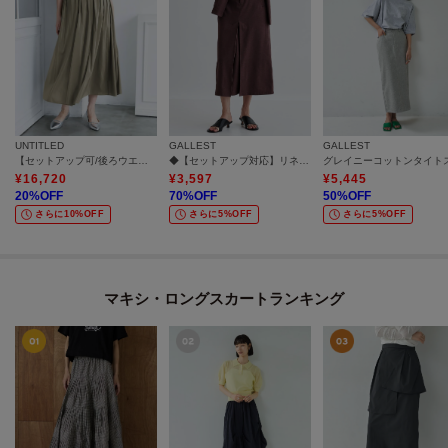
UNTITLED
GALLEST
GALLEST
【セットアップ可/後ろウエストゴム/光沢感】ローンフレアスカート
◆【セットアップ対応】リネンライクボックスタックスカート【カセット服/通勤・オフィス】
¥
16,720
¥
3,597
¥
5,445
20
%OFF
70
%OFF
50
%OFF
さらに10%OFF
さらに5%OFF
さらに5%OFF
マキシ・ロングスカートランキング