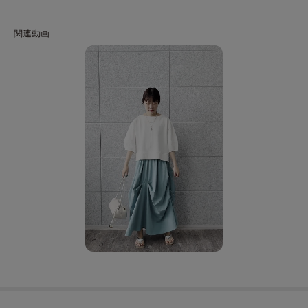
ど季節ごとのスタイリングを楽しめます。
重ね着やアクセントアイテムで自由なアレンジが可能。
Fabric Point
軽やかでありつつ、ドレープ感を持った素材感が特徴。
タック部分が生む立体感が、動くたびに変化を楽しませてくれます。
シーズンレスで着用できる柔軟性があり、ワードローブに加えると着こなし
の幅が広がるアイテムです。
モデル身長：164cm 着用サイズ：38（M）
＊＊＊＊＊＊＊＊＊＊＊＊＊＊＊＊＊＊＊＊＊＊＊＊＊＊＊＊＊
気になるアイテムは【お気に入り登録】がおすすめ！
気になるアイテムのページにある「ハートマーク」をクリックして簡単に追
加できます。
登録すると、再入荷通知やお値下げ情報をメルマガにてお知らせします。
マイページにてお気に入り一覧もチェックできます。