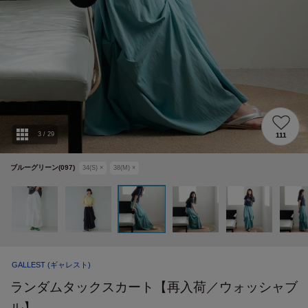
3
/
29
111
ブルーグリーン(097)
34(S)
×
38(M)
×
GALLEST
(ギャレスト)
ランダムタックスカート【再入荷／ウォッシャブ
ル】