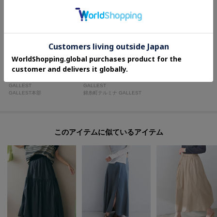
Haruka
miku
159cm
160cm
GALLEST
GALLEST
GALLEST本部
錦糸町テルミナ GALLEST
このアイテムに似ているアイテム