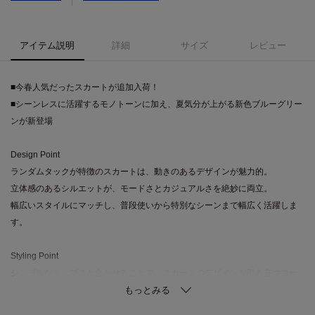
アイテム説明
詳細
サイズ
レビュー
■今春人気だったスカートが追加入荷！
■シーンレスに活躍するモノトーンに加え、夏気分が上がる新色ブルーグリー
ンが新登場
Design Point
ランダムタックが特徴のスカートは、動きのあるデザインが魅力的。
立体感のあるシルエットが、モードさとカジュアルさを絶妙に両立。
幅広いスタイルにマッチし、普段使いから特別なシーンまで幅広く活躍しま
す。
Styling Point
シンプルなトップスと合わせることで、スカートのデザインが引き立つコー
ディネートに。
タックの揺れが軽やかさを演出し、足元はスニーカーやサンダル、ブーツな