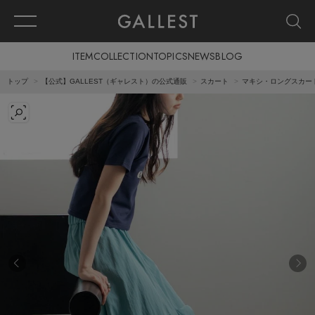
ITEM
COLLECTION
TOPICS
NEWS
BLOG
トップ
【公式】GALLEST（ギャレスト）の公式通販
スカート
マキシ・ロングスカー