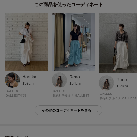
この商品を使った
＊＊＊＊＊＊＊＊＊＊＊＊＊＊＊＊＊＊＊＊＊＊＊＊＊＊＊＊＊
※照明の関係により、実際よりも色味が違って見える場合があります。ま
た、パソコン・スマートフォンなどの環境により、若干製品と画像のカラー
が異なる場合もございます。
Haruka
Reno
Reno
159cm
154cm
154cm
GALLEST
GALLEST
GALLEST
GALLEST本部
錦糸町テルミナ GALLEST
錦糸町テルミナ GALLEST
その他のコーディネートを見る