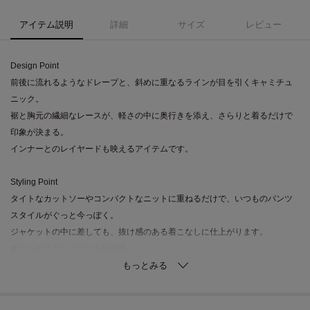
アイテム説明
詳細
サイズ
レビュー
Design Point
前後に流れるようなドレープと、斜めに重なるラインが目を引くキャミチュ
ニック。
裾と胸元の繊細なレースが、軽さの中に奥行きを添え、さらりと着るだけで
印象が決まる。
インナーとのレイヤードも映えるアイテムです。
Styling Point
タイトなカットソーやコンパクトなニットに重ねるだけで、いつものパンツ
スタイルがぐっと今っぽく。
ジャケットの中に差しても、抜け感のある着こなしに仕上がります。
デニムやスラックスとも好相性。
Fabric Point
なめらかな落ち感のある生地に、繊細なレースを効かせた表情豊かな仕上が