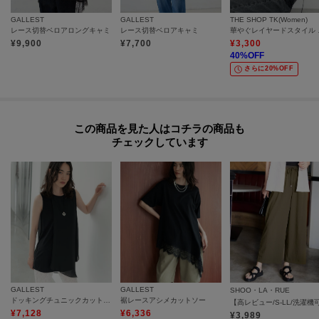
GALLEST
GALLEST
THE SHOP TK(Women)
レース切替ベロアロングキャミ
レース切替ベロアキャミ
華やぐレイ
¥
9,900
¥
7,700
¥
3,300
40
%OFF
さらに20%OFF
この商品を見た人はコチラの商品も
チェックしています
GALLEST
GALLEST
SHOO・LA・RUE
ドッキングチュニックカットソー
裾レースアシメカットソー
¥
7,128
¥
6,336
¥
3,989