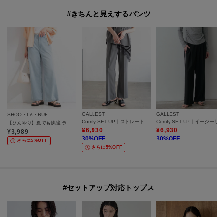
#きちんと見えするパンツ
GALLEST
GALLEST
SHOO・LA・RUE
Comfy SET UP｜ストレートフレアパンツ【セットアップ対応／通勤／カセット服／接触冷感／UVカット】
【ひんやり】夏でも快適 ライトオンスデニムワイドパンツ
¥
6,930
¥
6,930
¥
3,989
30
%OFF
30
%OFF
さらに5%OFF
さらに5%OFF
#セットアップ対応トップス