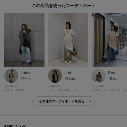
り。
この商品を使った
身体に沿いすぎず、軽やかに揺れる素材感で、重ねてももたつきにくいのも
魅力。
デイリーに取り入れやすい素材感です。
モデル身長：162cm 着用サイズ：38（M）
＊＊＊＊＊＊＊＊＊＊＊＊＊＊＊＊＊＊＊＊＊＊＊＊＊＊＊＊＊
気になるアイテムは【お気に入り登録】がおすすめ！
気になるアイテムのページにある「ハートマーク」をクリックして簡単に追
kotaki
ami
Reno
加できます。
158cm
160cm
154cm
登録すると、再入荷通知やお値下げ情報をメルマガにてお知らせします。
GALLEST
GALLEST
GALLEST
マイページにてお気に入り一覧もチェックできます。
GALLEST本部
アトレ川崎 GALLEST
錦糸町テルミナ GALLEST
その他のコーディネートを見る
＊＊＊＊＊＊＊＊＊＊＊＊＊＊＊＊＊＊＊＊＊＊＊＊＊＊＊＊＊
※照明の関係により、実際よりも色味が違って見える場合があります。ま
関連ブログ