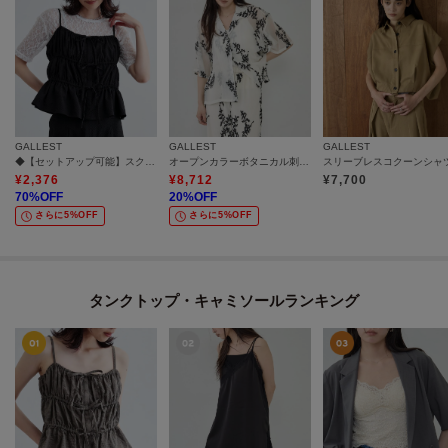
GALLEST
GALLEST
GALLEST
◆【セットアップ可能】スクエアサッカービスチェ【洗える/カセット服】
オープンカラーボタニカル刺繍シャツ【セットアップ可能】
¥
2,376
¥
8,712
¥
7,700
70
%OFF
20
%OFF
さらに5%OFF
さらに5%OFF
タンクトップ・キャミソールランキング