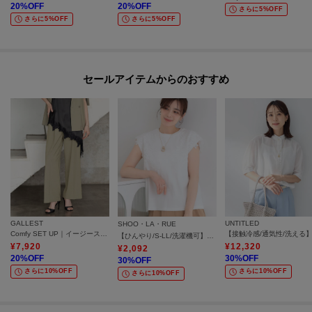
20
%OFF
20
%OFF
さらに5%OFF
さらに5%OFF
さらに5%OFF
セールアイテムからのおすすめ
GALLEST
UNTITLED
SHOO・LA・RUE
Comfy SET UP｜イージーストレートワイドパンツ【セットアップ対応／通勤／カセット服／接触冷感／UVカット】
【ひんやり/S-LL/洗濯機可】女性らしさ溢れるモチーフレース スムースTシャツ
¥
7,920
¥
12,320
¥
2,092
20
%OFF
30
%OFF
30
%OFF
さらに10%OFF
さらに10%OFF
さらに10%OFF