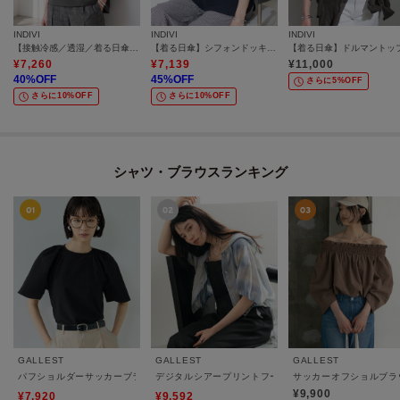
INDIVI
INDIVI
INDIVI
【接触冷感／透湿／着る日傘】ドルマントップス
【着る日傘】シフォンドッキングブラウス
【着る日傘】ドルマントッ
¥
7,260
¥
7,139
¥
11,000
40
%OFF
45
%OFF
さらに5%OFF
さらに10%OFF
さらに10%OFF
シャツ・ブラウスランキング
GALLEST
GALLEST
GALLEST
パフショルダーサッカーブラウス
デジタルシアープリントフーディーシャツ
サッカーオフショルブラ
¥9,900
¥7,920
¥9,592