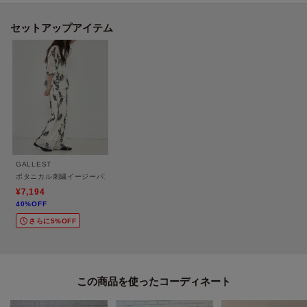
暑い時季にも涼やかに着回せるのが魅力です。
セットアップアイテム
モデル身長：162cm 着用サイズ：38（M）
＊＊＊＊＊＊＊＊＊＊＊＊＊＊＊＊＊＊＊＊＊＊＊＊＊＊＊＊＊
気になるアイテムは【お気に入り登録】がおすすめ！
気になるアイテムのページにある「ハートマーク」をクリックして簡単に追
加できます。
登録すると、再入荷通知やお値下げ情報をメルマガにてお知らせします。
GALLEST
マイページにてお気に入り一覧もチェックできます。
ボタニカル刺繍イージーパンツ【セットアップ可能】
¥7,194
40%OFF
＊＊＊＊＊＊＊＊＊＊＊＊＊＊＊＊＊＊＊＊＊＊＊＊＊＊＊＊＊
さらに5%OFF
※照明の関係により、実際よりも色味が違って見える場合があります。ま
この商品を使った
た、パソコン・スマートフォンなどの環境により、若干製品と画像のカラー
が異なる場合もございます。