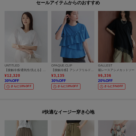
セールアイテムからのおすすめ
UNTITLED
OPAQUE.CLIP
GALLEST
【接触冷感/通気性/洗える】Vネックフリルブラウス
【接触冷感】アシメフリルドッキングカットソー《洗濯機OK》
裾レースアシメカットソー
¥
12,320
¥
3,135
¥
6,336
30
%OFF
30
%OFF
20
%OFF
さらに10%OFF
さらに10%OFF
さらに5%OFF
#快適なイージー穿き心地