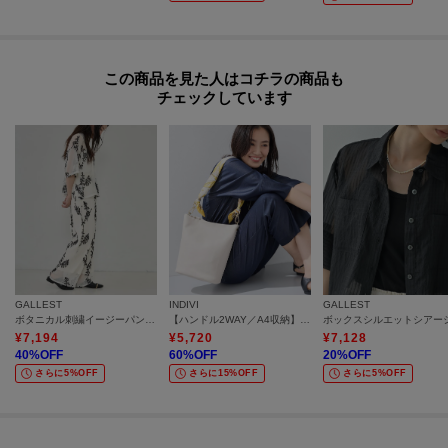
この商品を見た人はコチラの商品も
チェックしています
GALLEST
INDIVI
GALLEST
ボタニカル刺繍イージーパンツ【セットアップ可能】
【ハンドル2WAY／A4収納】スカーフハンドル バケツバッグ
¥
7,194
¥
5,720
¥
7,128
40
%OFF
60
%OFF
20
%OFF
さらに5%OFF
さらに15%OFF
さらに5%OFF