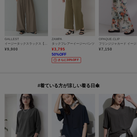
GALLEST
ZAMPA
OPAQUE.CLIP
イージータックスラックス【再入荷／ウォッシャブル】
タックフレアーイージーパンツ
フリンジ
¥
9,900
¥
3,795
¥
7,150
50
%OFF
さらに30%OFF
#着ている方が涼しい着る日傘