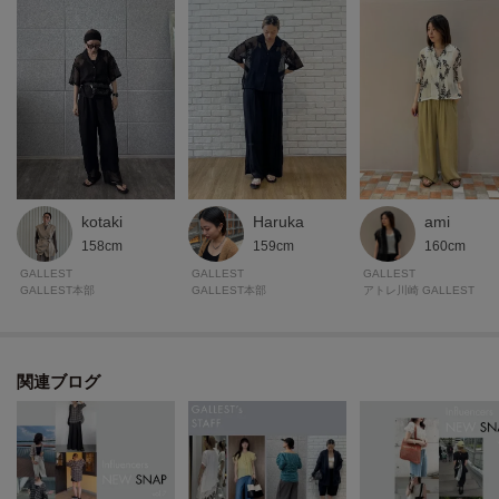
kotaki
Haruka
ami
158cm
159cm
160cm
GALLEST
GALLEST
GALLEST
GALLEST本部
GALLEST本部
アトレ川崎 GALLEST
関連ブログ