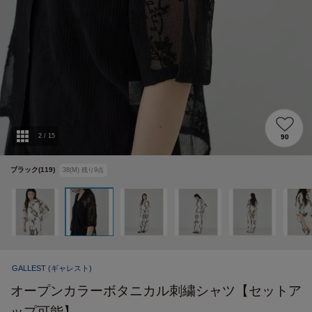
2
/
15
90
ブラック(119)
38(M)
残り
9
点
GALLEST
(ギャレスト)
オープンカラーボタニカル刺繍シャツ【セットア
ップ可能】