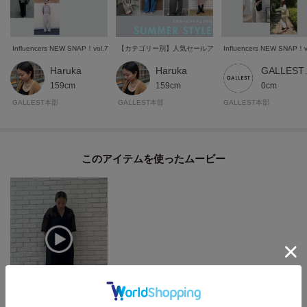
Influencers NEW SNAP！vol.7
【カテゴリー別】人気セールアイテムで作る、夏の旬顔コー
Influencers NEW SNAP！v
Haruka
Haruka
GALL
159cm
159cm
0cm
GALLEST本部
GALLEST本部
GALLEST本部
このアイテムを使ったムービー