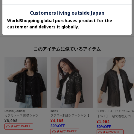
Haruka
159cm
GALLEST
GALLEST本部
このアイテムに似ているアイテム
Dessin(Ladies)
index
カラミレース 開襟シャツ
フラワー刺繍シアーシャツ【洗濯機OK／イージーアイロン】
¥
8,998
¥
4,185
¥
1,994
30
%OFF
さらに10%OFF
50
%OFF
さらに10%OFF
さらに5%OFF