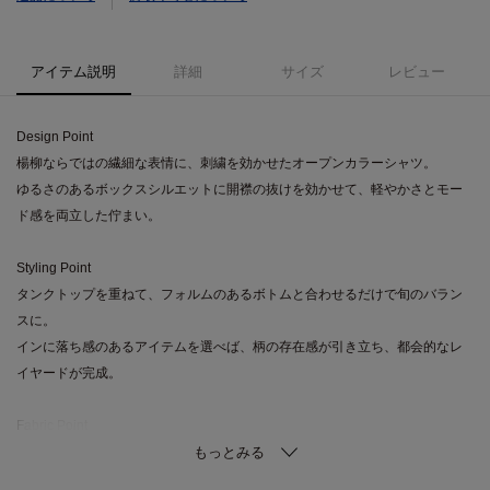
アイテム説明
詳細
サイズ
レビュー
Design Point
楊柳ならではの繊細な表情に、刺繍を効かせたオープンカラーシャツ。
ゆるさのあるボックスシルエットに開襟の抜けを効かせて、軽やかさとモー
ド感を両立した佇まい。
Styling Point
タンクトップを重ねて、フォルムのあるボトムと合わせるだけで旬のバラン
スに。
インに落ち感のあるアイテムを選べば、柄の存在感が引き立ち、都会的なレ
イヤードが完成。
Fabric Point
薄手でさらりとした質感に、刺繍の立体感が映える素材感。
透けを活かした軽さがあり、羽織りとしても使いやすい仕上がり。