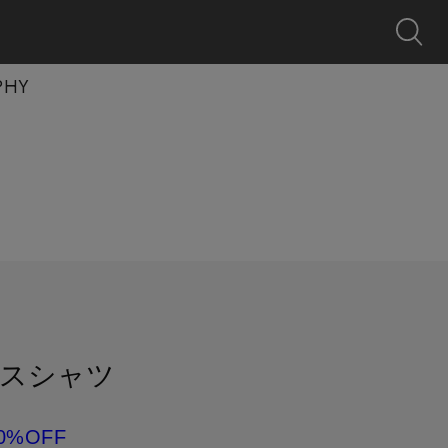
0
クーポン
探す
お気に入り
カート
ログイン
キャンペーン
PHY
スシャツ
0%OFF