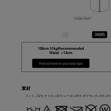
Length
56cm
38(M)
158cm 51kgRecommended
Waist +14cm
Find out more on your body type
素材
コットン32％ ナイロン31％ レーヨン29％ ポリウレタン6％ 