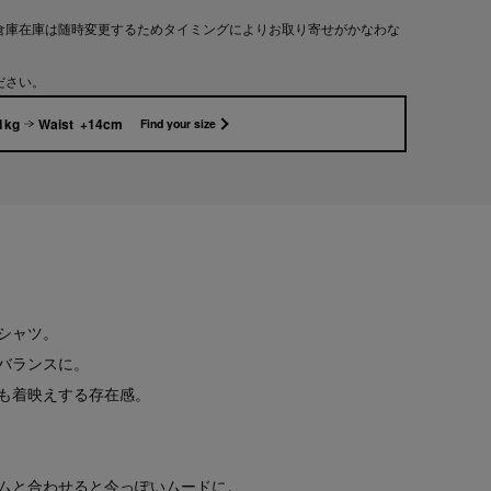
倉庫在庫は随時変更するためタイミングによりお取り寄せがかなわな
ださい。
1kg
Waist +14cm
Find your size
シャツ。
バランスに。
も着映えする存在感。
ムと合わせると今っぽいムードに。