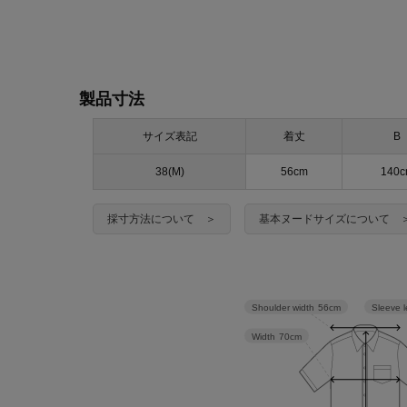
製品寸法
サイズ表記
着丈
B
38(M)
56cm
140
採寸方法について ＞
基本ヌードサイズについて 
Sleeve 
Shoulder width
56cm
Width
70cm