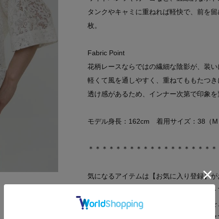
タンクやキャミに重ねれば軽快で、前を留
枚。
Fabric Point
花柄レースならではの繊細な陰影が、装い
軽くて風を通しやすく、重ねてももたつき
透け感があるため、インナー次第で印象を
モデル身長：162cm 着用サイズ：38（M
＊＊＊＊＊＊＊＊＊＊＊＊＊＊＊＊＊＊＊
気になるアイテムは【お気に入り登録】が
気になるアイテムのページにある「ハート
登録すると、再入荷通知やお値下げ情報を
マイページにてお気に入り一覧もチェック