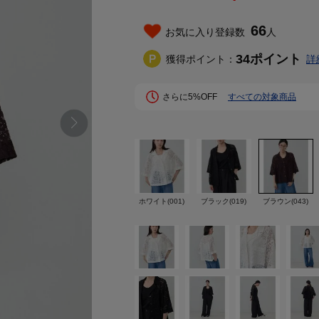
66
お気に入り登録数
人
34
ポイント
獲得ポイント：
詳
さらに5%OFF
すべての対象商品
ホワイト(001)
ブラック(019)
ブラウン(043)