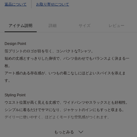
返品について
お取り寄せについて
アイテム説明
詳細
サイズ
レビュー
Design Point
箔プリントのロゴが目を引く、コンパクトなTシャツ。
短めの丈感とすっきりした身頃で、パンツ合わせでもバランスよく決まる一
枚。
アート感のある存在感が、いつもの着こなしにほどよいスパイスを添えま
す。
Styling Point
ウエスト位置が高く見える丈感で、ワイドパンツやスラックスとも好相性。
シンプルに着るだけでサマになり、ジャケットのインにもすっと収まる。
デイリーに使いやすく、ほどよくモードな空気感がつくれます。
Fabric Point