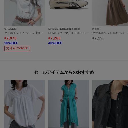
GALLEST
DRESSTERIOR(Ladies)
index
タイポグラフィTシャツ【接触冷感】
PUMA（プーマ）H－STREETスニーカー
¥
2,970
¥
7,260
¥
7,150
50
%OFF
40
%OFF
さらに5%OFF
セールアイテムからのおすすめ