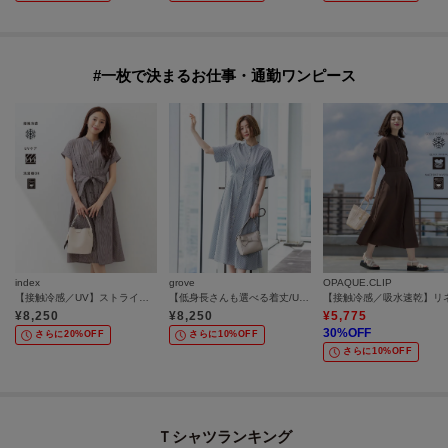
#一枚で決まるお仕事・通勤ワンピース
index
grove
OPAQUE.CLIP
【接触冷感／UV】ストライプタックシャツワンピース《洗濯機OK》
【低身長さんも選べる着丈/UV・シワになりにくいetc】涼やかさも、きちんとも叶うワンピース
¥
8,250
¥
8,250
¥
5,775
30
%OFF
さらに20%OFF
さらに10%OFF
さらに10%OFF
Ｔシャツランキング