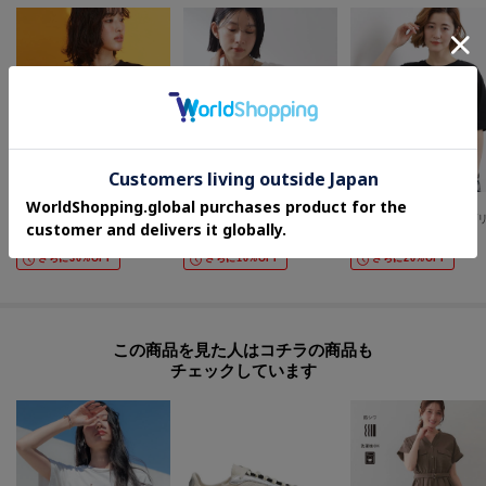
THE SHOP TK(Women)
THE SHOP TK(Women)
grove
【ひんやり/UV/洗濯機OK】袖シアーTシャツ
【M-XL/ひんやり】上品な透け感 袖口シアーTシャツ
¥
2,970
¥
2,989
¥
3,479
さらに30%OFF
さらに10%OFF
さらに20%OFF
この商品を見た人はコチラの商品も
チェックしています