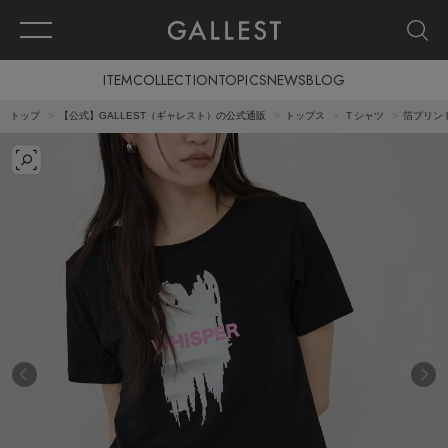
ITEM
COLLECTION
TOPICS
NEWS
BLOG
トップ
【公式】GALLEST（ギャレスト）の公式通販
トップス
Ｔシャツ
箔プリン