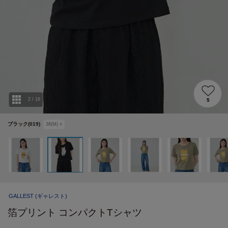
2
/
18
5
ブラック(019)
38(M)
○
GALLEST
(ギャレスト)
箔プリント コンパクトTシャツ