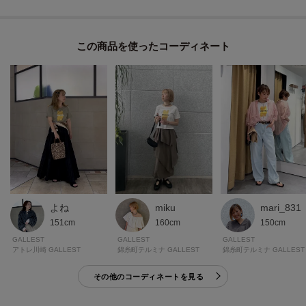
さらりとしたカットソー素材で、気負わず着られるのが魅力。
身体に張りつきにくく、さらっとした着心地でデイリー使いにぴったりで
す。
この商品を使った
箔プリントの表情が加わることで、ラフさの中に今っぽさが生まれます。
モデル身長：162cm 着用サイズ：38（M）
＊＊＊＊＊＊＊＊＊＊＊＊＊＊＊＊＊＊＊＊＊＊＊＊＊＊＊＊＊
気になるアイテムは【お気に入り登録】がおすすめ！
気になるアイテムのページにある「ハートマーク」をクリックして簡単に追
加できます。
登録すると、再入荷通知やお値下げ情報をメルマガにてお知らせします。
よね
mari_831
miku
マイページにてお気に入り一覧もチェックできます。
151cm
150cm
160cm
GALLEST
GALLEST
GALLEST
＊＊＊＊＊＊＊＊＊＊＊＊＊＊＊＊＊＊＊＊＊＊＊＊＊＊＊＊＊
アトレ川崎 GALLEST
錦糸町テルミナ GALLEST
錦糸町テルミナ GALLEST
その他のコーディネートを見る
※照明の関係により、実際よりも色味が違って見える場合があります。ま