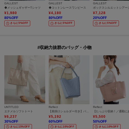
GALLEST
GALLEST
GALLEST
◆メッシュギャザーTシャツ
◆コットンレースワンピース
¥
1,980
¥
4,180
¥
7,128
80
%OFF
80
%OFF
20
%OFF
さらに5%OFF
さらに5%OFF
さらに5%OFF
#収納力抜群のバッグ・小物
UNTITLED
Reflect
Reflect
エナメルソフトトート
【肩掛けショルダー付き】パンチングデザインワンショルダーバッグ
¥
6,237
¥
5,192
¥
5,500
30
%OFF
60
%OFF
50
%OFF
さらに15%OFF
さらに10%OFF
さらに10%OFF