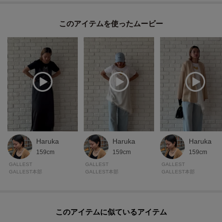
た、パソコン・スマートフォンなどの環境により、若干製品と画像のカラー
が異なる場合もございます。
このアイテムを使ったムービー
Haruka
Haruka
Haruka
159cm
159cm
159cm
GALLEST
GALLEST
GALLEST
GALLEST本部
GALLEST本部
GALLEST本部
このアイテムに似ているアイテム