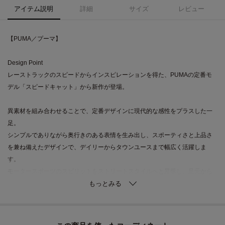
アイテム説明
詳細
サイズ
レビュー
【PUMA／プーマ】
Design Point
レーストラックのスピードからインスピレーションを得た、PUMAの定番モ
デル「スピードキャット」から新作が登場。
異素材を組み合わせることで、定番デザインに現代的な感性をプラスした一
足。
シンプルでありながら奥行きのある表情を生み出し、スポーティさと上品さ
を兼ね備えたデザインで、デイリーからタウンユースまで幅広く活躍しま
す。
モータースポーツのスピリットをストリートスタイルへと昇華し、足元から
力強い存在感を演出。
低めに設計されたローカットシルエットは、今のトレンドにもマッチし、軽
快でシャープな印象をプラスします。
快適な履き心地を支えるOrthoLite（R） インソールと、安定感のあるフラッ