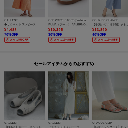
GALLEST
OFF PRICE STORE(Fashion Goods)
COUP DE CHANCE
◆サロペットワンピース
PUMA（プーマ） PALERMO（パレルモ） MODA スニーカー
¥
4,488
¥
10,395
¥
13,860
70
%OFF
30
%OFF
40
%OFF
さらに5%OFF
さらに10%OFF
さらに10%OFF
セールアイテムからのおすすめ
GALLEST
GALLEST
OPAQUE.CLIP
【PUMA】スピードキャット サンダル
ビスチェSETワンピース