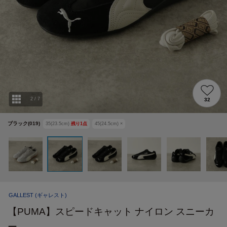
2
/
7
32
ブラック(019)
35(23.5cm)
残り
1
点
45(24.5cm)
×
GALLEST
(ギャレスト)
【PUMA】スピードキャット ナイロン スニーカ
ー