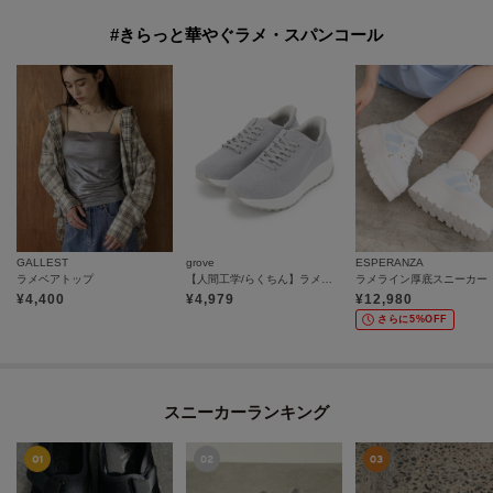
#きらっと華やぐラメ・スパンコール
GALLEST
grove
ESPERANZA
ラメベアトップ
【人間工学/らくちん】ラメニットスニーカー
ラメライン厚底スニーカー
¥
4,400
¥
4,979
¥
12,980
さらに5%OFF
スニーカーランキング