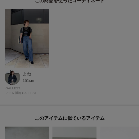
この商品を使った
トソールにより、デザイン性と実用性を高い次元で両立。
どんなコーディネートにもエッジの効いた個性を添え、トレンドを楽しみた
い方にも、自分らしいスタイルを確立したい方にもおすすめの一足です。
Fabric Point
中敷き：100％ テキスタイル
アウトソール：100％ ラバー
アッパー：77．76％ 牛革，22．24％ テキスタイル
ライニング：100％ テキスタイル
よね
■サイズ表示について
151cm
※バイイング商品のため下げ札サイズ表記とワールドサイズ表記が異なりま
GALLEST
す。製品寸法をご確認くださいませ。
アトレ川崎 GALLEST
ワールドサイズコード35＝製品サイズ表記23．5＝23．5cm相当
ワールドサイズコード45＝製品サイズ表記24．5＝24．5cm相当
このアイテムに似ているアイテム
＊＊＊＊＊＊＊＊＊＊＊＊＊＊＊＊＊＊＊＊＊＊＊＊＊＊＊＊＊
気になるアイテムは【お気に入り登録】がおすすめ！