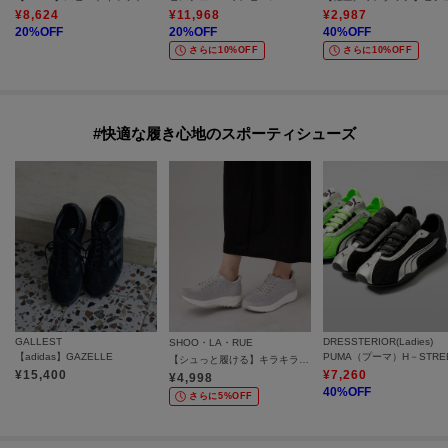
¥
8,624
¥
11,968
¥
2,987
20
%OFF
20
%OFF
40
%OFF
さらに10%OFF
さらに10%OFF
#快適な履き心地のスポーティシューズ
GALLEST
DRESSTERIOR(Ladies)
SHOO・LA・RUE
【adidas】GAZELLE
【シュっと履ける】キラキラニットスニーカー
¥
15,400
¥
7,260
¥
4,998
40
%OFF
さらに5%OFF