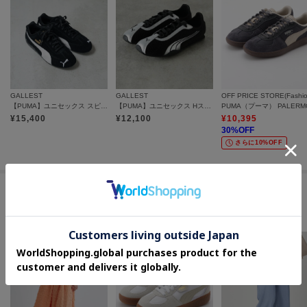
気になるアイテムのページにある「ハートマーク」をクリックして簡単に追
加できます。
登録すると、再入荷通知やお値下げ情報をメルマガにてお知らせします。
マイページにてお気に入り一覧もチェックできます。
＊＊＊＊＊＊＊＊＊＊＊＊＊＊＊＊＊＊＊＊＊＊＊＊＊＊＊＊＊
GALLEST
GALLEST
【PUMA】ユニセックス スピードキャット OG
【PUMA】ユニセックス Hストリート OG スニーカー
¥
15,400
¥
12,100
¥
10,395
30
%OFF
さらに10%OFF
※照明の関係により、実際よりも色味が違って見える場合があります。ま
た、パソコン・スマートフォンなどの環境により、若干製品と画像のカラー
が異なる場合もございます。
この商品を見た人はコチラの商品も
チェックしています