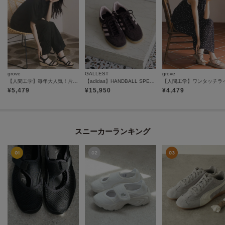
grove
GALLEST
grove
【人間工学】毎年大人気！片手で履けるワンタッチサンダル
【adidas】HANDBALL SPEZIAL
¥
5,479
¥
15,950
¥
4,479
スニーカーランキング