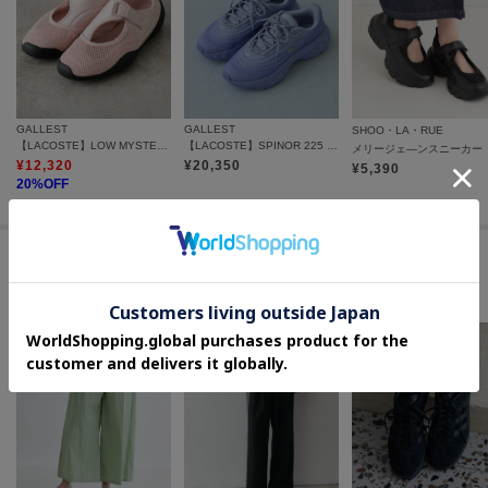
GALLEST
GALLEST
SHOO・LA・RUE
【LACOSTE】LOW MYSTERE
【LACOSTE】SPINOR 225 5 SFA
メリージェ―ンスニーカー
¥
12,320
¥
20,350
¥
5,390
20
%OFF
この商品を見た人はコチラの商品も
チェックしています