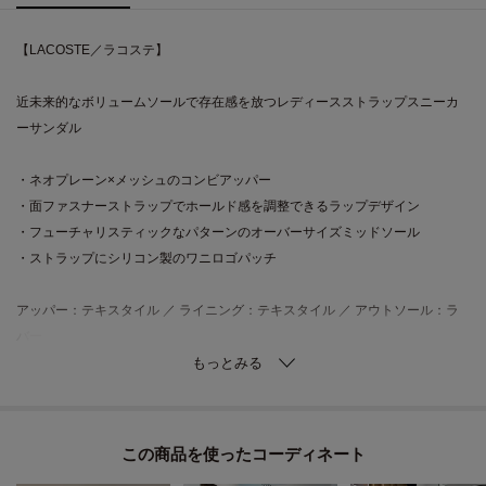
【LACOSTE／ラコステ】
近未来的なボリュームソールで存在感を放つレディースストラップスニーカ
ーサンダル
・ネオプレーン×メッシュのコンビアッパー
・面ファスナーストラップでホールド感を調整できるラップデザイン
・フューチャリスティックなパターンのオーバーサイズミッドソール
・ストラップにシリコン製のワニロゴパッチ
アッパー：テキスタイル ／ ライニング：テキスタイル ／ アウトソール：ラ
バー
■サイズ表示について
※バイイング商品のため下げ札サイズ表記とワールドサイズ表記が異なりま
す。製品寸法をご確認くださいませ。
この商品を使った
ワールドサイズコード35＝製品サイズ表記UK4＝23.5cm相当