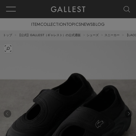
ITEM
COLLECTION
TOPICS
NEWS
BLOG
トップ
【公式】GALLEST（ギャレスト）の公式通販
シューズ
スニーカー
【LACO