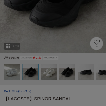
2
/
10
20
ブラック(019)
35(23.5cm)
残り
1
点
40(24.0cm)
×
GALLEST
(ギャレスト)
【LACOSTE】SPINOR SANDAL