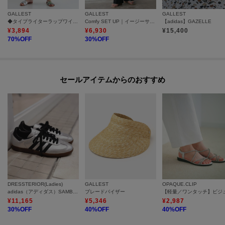
GALLEST
GALLEST
GALLEST
◆タイプライターラップワイドパンツ
Comfy SET UP｜イージーサイドラインワイドパンツ【セットアップ対応／通勤／カセット服／接触冷感／UVカット】
【adidas】GAZELLE
¥
3,894
¥
6,930
¥
15,400
70
%OFF
30
%OFF
セールアイテムからのおすすめ
DRESSTERIOR(Ladies)
GALLEST
OPAQUE.CLIP
adidas（アディダス）SAMBA OG W JI4218
ブレードバイザー
¥
11,165
¥
5,346
¥
2,987
30
%OFF
40
%OFF
40
%OFF