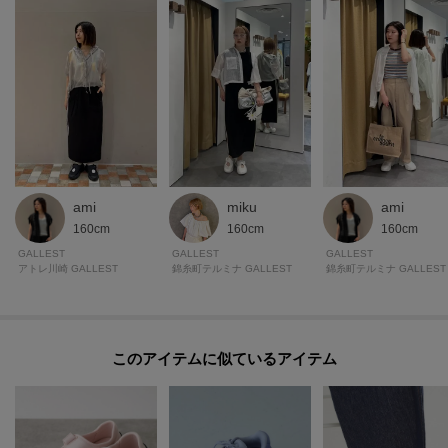
ワールドサイズコード40＝製品サイズ表記UK5＝24.0cm相当
＊＊＊＊＊＊＊＊＊＊＊＊＊＊＊＊＊＊＊＊＊＊＊＊＊＊＊＊＊
気になるアイテムは【お気に入り登録】がおすすめ！
気になるアイテムのページにある「ハートマーク」をクリックして簡単に追
加できます。
登録すると、再入荷通知やお値下げ情報をメルマガにてお知らせします。
マイページにてお気に入り一覧もチェックできます。
ami
miku
ami
160cm
160cm
160cm
＊＊＊＊＊＊＊＊＊＊＊＊＊＊＊＊＊＊＊＊＊＊＊＊＊＊＊＊＊
GALLEST
GALLEST
GALLEST
アトレ川崎 GALLEST
錦糸町テルミナ GALLEST
錦糸町テルミナ GALLEST
※照明の関係により、実際よりも色味が違って見える場合があります。ま
た、パソコン・スマートフォンなどの環境により、若干製品と画像のカラー
このアイテムに似ているアイテム
が異なる場合もございます。