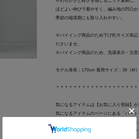
やわらかさと軽さを感じるニット素材に、
ほどよい伸びで着やすく、編み地の凹凸が
季節の端境期にも取り入れやすい。
※バイイング商品のため下げ札サイズ表記
ださいませ。
※バイイング商品のため、洗濯表示・注意
モデル身長：170cm 着用サイズ：38（M
＊＊＊＊＊＊＊＊＊＊＊＊＊＊＊＊＊＊＊
気になるアイテムは【お気に入り登録】が
気になるアイテムのページにある「ハート
登録すると、再入荷通知やお値下げ情報を
マイページにてお気に入り一覧もチェック