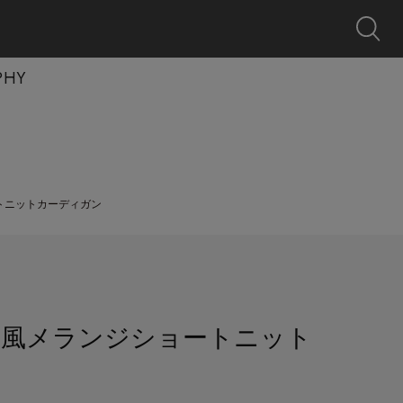
0
クーポン
探す
お気に入り
カート
ログイン
キャンペーン
PHY
トニットカーディガン
ト風メランジショートニット