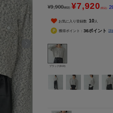
¥7,920
¥
9,900
2
(税込)
(税込)
10
お気に入り登録数
人
36
ポイント
獲得ポイント：
詳
ブラック(919)