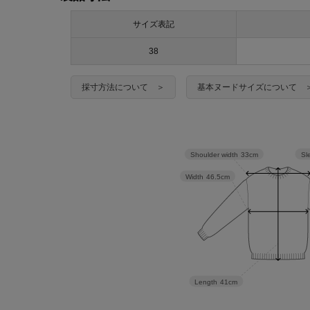
サイズ表記
38
採寸方法について ＞
基本ヌードサイズについて 
Sl
Shoulder width
33cm
Width
46.5cm
Length
41cm