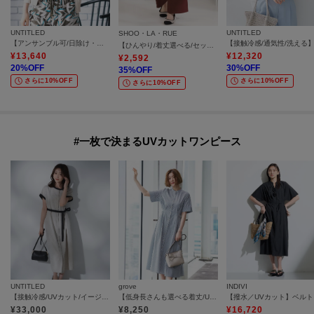
UNTITLED
UNTITLED
SHOO・LA・RUE
【アンサンブル可/日除け・冷房対策】シアーレーヨンZIPカーディガン
【ひんやり/着丈選べる/セットアップ可】洗濯後しわになりにくい とろみワイドパンツ
¥
13,640
¥
12,320
¥
2,592
20
%OFF
30
%OFF
35
%OFF
さらに10%OFF
さらに10%OFF
さらに10%OFF
#一枚で決まるUVカットワンピース
UNTITLED
grove
INDIVI
【接触冷感/UVカット/イージーケア】配色ラインワンピース
【低身長さんも選べる着丈/UV・シワになりにくいetc】涼やかさも、きちんとも叶うワンピース
【撥
¥
33,000
¥
8,250
¥
16,720