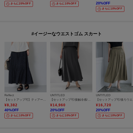
20
%OFF
さらに20%OFF
さらに10%OFF
さらに10%OFF
#イージーなウエストゴム スカート
Reflect
UNTITLED
UNTITLED
【セットアップ可】ティアードロングスカート
【セットアップ可/接触冷感/遮熱】リラクシーフレアスカート
【セットアッ
¥
8,382
¥
14,960
¥
16,720
40
%OFF
20
%OFF
20
%OFF
さらに10%OFF
さらに10%OFF
さらに10%OFF