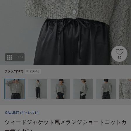
1
/
7
10
ブラック(919)
38
残り
4
点
GALLEST
(ギャレスト)
ツィードジャケット風メランジショートニットカ
ーディガン