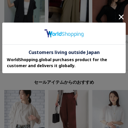
※照明の関係により、実際よりも色味が違って見える場合があります。ま
た、パソコン・スマートフォンなどの環境により、若干製品と画像のカラー
が異なる場合もございます。
COUP DE CHANCE
GALLEST
SHOO・LA・RUE
【手洗い可／セットアップ可】こなれ半袖ジャケット
シアーギャザーカーディガ
【高レビュー/S-LL/洗濯機可/セットアップ可】着丈選べる 軽凛(かろりん) ひんやりフラップイージーパンツ
¥
15,180
¥
3,960
¥
3,989
40
%OFF
50
%OFF
さらに5%OFF
さらに20%OFF
さらに5%OFF
セールアイテムからのおすすめ