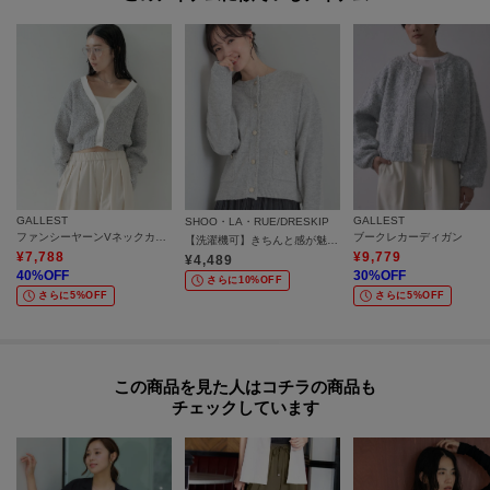
プラス。
季節の端境期にも取り入れやすい。
※バイイング商品のため下げ札サイズ表記とワールドサイズ表記が異なりま
す。製品寸法をご確認くださいませ。
※バイイング商品のため、洗濯表示・注意事項等は、本製品でご確認くださ
い。
GALLEST
GALLEST
モデル身長：170cm 着用サイズ：38（M）
SHOO・LA・RUE/DRESKIP
ファンシーヤーンVネックカーディガン
ブークレカーディガン
【洗濯機可】きちんと感が魅力 ジャケットライクカーディガン
¥
7,788
¥
9,779
¥
4,489
＊＊＊＊＊＊＊＊＊＊＊＊＊＊＊＊＊＊＊＊＊＊＊＊＊＊＊＊＊
40
%OFF
30
%OFF
さらに10%OFF
さらに5%OFF
さらに5%OFF
気になるアイテムは【お気に入り登録】がおすすめ！
気になるアイテムのページにある「ハートマーク」をクリックして簡単に追
加できます。
この商品を見た人はコチラの商品も
チェックしています
登録すると、再入荷通知やお値下げ情報をメルマガにてお知らせします。
マイページにてお気に入り一覧もチェックできます。
＊＊＊＊＊＊＊＊＊＊＊＊＊＊＊＊＊＊＊＊＊＊＊＊＊＊＊＊＊