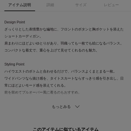
アイテム説明
詳細
サイズ
レビュー
Design Point
ざっくりとした表情豊かな編地に、フロントのボタンと胸ポケットを添えた
ショートカーディガン。
肩まわりにほどよいゆとりがあり、羽織っても一枚でも絵になるバランス。
コンパクトな着丈で、重心を上げて見せてくれるのも魅力。
Styling Point
ハイウエストのボトムと合わせるだけで、バランスよくまとまる一枚。
ワイドパンツなら抜け感を、タイトスカートならすっきり感を引き出し、日
常にほどよいモード感を添えてくれる。
前を留めてプルオーバー風に着るのもおすすめ。
Fabric Point
やわらかさと軽さを感じるニット素材に、メランジ調の奥行きをのせた表情
が魅力。
ほどよい伸びで着やすく、編み地の凹凸がシンプルな装いにもニュアンスを
このアイテムに似ているアイテム