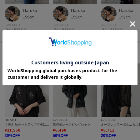
Haruka
Haruka
Haruka
159cm
159cm
159cm
GALLEST
GALLEST
GALLEST
GALLEST本部
GALLEST本部
GALLEST本部
このアイテムに似ているアイテム
RILATO
GALLEST
GALLEST
【洗える/セットアップ可/綿100％】ラフスケッチオリジナル刺繍シャツ
幾何柄レースビッグシャツ
¥
11,550
¥
6,490
¥
8,712
30
%OFF
50
%OFF
20
%OFF