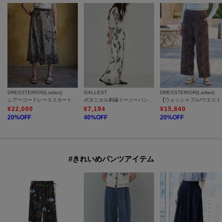
DRESSTERIOR(Ladies)
GALLEST
DRESSTERIOR(Ladies)
シアーコードレーススカート
ボタニカル刺繍イージーパンツ【セットアップ可能】
【ウォッシャブ
¥
22,000
¥
7,194
¥
15,840
20
%OFF
40
%OFF
20
%OFF
#きれいめパンツアイテム