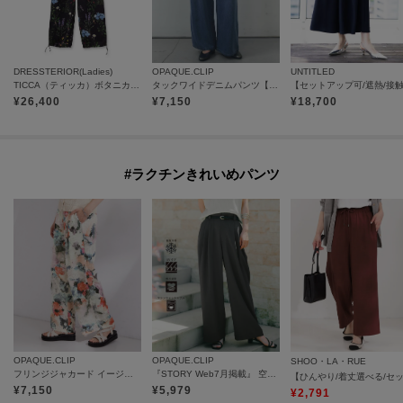
DRESSTERIOR(Ladies)
OPAQUE.CLIP
UNTITLED
TICCA（ティッカ）ボタニカルプリントパンツ
タックワイドデニムパンツ【洗濯機OK】
¥
26,400
¥
7,150
¥
18,700
#ラクチンきれいめパンツ
OPAQUE.CLIP
OPAQUE.CLIP
SHOO・LA・RUE
フリンジジャカード イージーパンツ【洗濯機OK】
『STORY Web7月掲載』 空気パンツ《接触冷感／UVケア／吸水速乾／防シワ／洗濯機OK》
¥
7,150
¥
5,979
¥
2,791