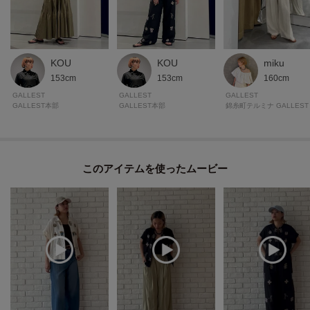
※照明の関係により、実際よりも色味が違って見える場合があります。ま
た、パソコン・スマートフォンなどの環境により、若干製品と画像のカラー
が異なる場合もございます。
KOU
KOU
miku
153cm
153cm
160cm
GALLEST
GALLEST
GALLEST
GALLEST本部
GALLEST本部
錦糸町テルミナ GALLEST
このアイテムを使ったムービー