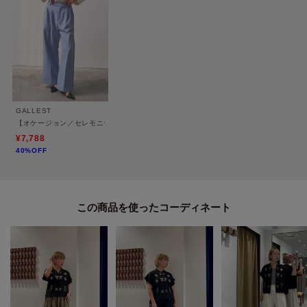
※バイイング商品のため下げ札サイズ表記とワールドサイズ表記が異なりま
す。製品寸法をご確認くださいませ。
※バイイング商品のため、洗濯表示・注意事項等は、本製品でご確認くださ
い。
モデル身長：162cm 着用サイズ：38（M）
GALLEST
【オケージョン／セレモニー／セットアップ可能】ダブルクロスサイドボックスワイド
＊＊＊＊＊＊＊＊＊＊＊＊＊＊＊＊＊＊＊＊＊＊＊＊＊＊＊＊＊
¥7,788
40%OFF
気になるアイテムは【お気に入り登録】がおすすめ！
気になるアイテムのページにある「ハートマーク」をクリックして簡単に追
加できます。
この商品を使った
登録すると、再入荷通知やお値下げ情報をメルマガにてお知らせします。
マイページにてお気に入り一覧もチェックできます。
＊＊＊＊＊＊＊＊＊＊＊＊＊＊＊＊＊＊＊＊＊＊＊＊＊＊＊＊＊