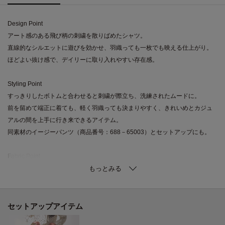
Design Point
アート感のある飛び柄の刺繍を散りばめたシャツ。
直線的なシルエットに遊びを効かせ、羽織っても一枚でも映える仕上がり。
ほどよい抜け感で、デイリーに取り入れやすい存在感。
Styling Point
すっきりしたボトムと合わせると刺繍が際立ち、洗練されたムードに。
前を留めて端正に着ても、軽く羽織っても決まりやすく、きれいめとカジュ
アルの間を上手に行き来できるアイテム。
同素材のイージーパンツ（商品番号：688－65003）とセットアップにも。
Fabric Point
ほどよくハリのある生地に刺繍をのせ、表情豊かな見え方を楽しめる素材
感。
身体に張りつきにくく、さらっと着られるのもうれしいポイント。
立体感がありながら重たく見えないのも魅力です。
セットアップアイテム