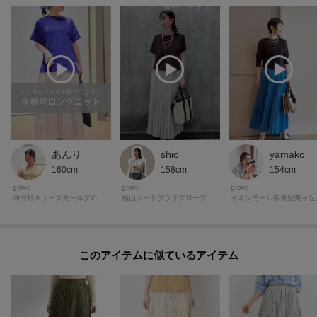
※照明の関係により、実際よりも色味が違って見える場合があります。ま
た、パソコン・スマートフォンなどの環境により、若干製品と画像のカラー
が異なる場合もございます。
＊＊＊＊＊＊＊＊＊＊＊＊＊＊＊＊＊＊＊＊＊＊＊＊＊＊＊＊＊
【お買い物をよりお楽しみいただくために♪】
＼＼気になるアイテムはお気に入り登録がおすすめ！／／
あんり
shio
yamako
160cm
158cm
154cm
◆オンラインサイトの商品ページにある
grove
grove
grove
阿倍野キューズモールグローブ
福山ポートプラザグローブ
イオン
『ハートマーク』をクリックして簡単に追加できます。
再入荷通知や値下げ情報、在庫状況をメルマガにてお知らせ！
マイページにてお気に入り一覧もチェックできます！！
このアイテムに似ているアイテム
＊＊＊＊＊＊＊＊＊＊＊＊＊＊＊＊＊＊＊＊＊＊＊＊＊＊＊＊＊