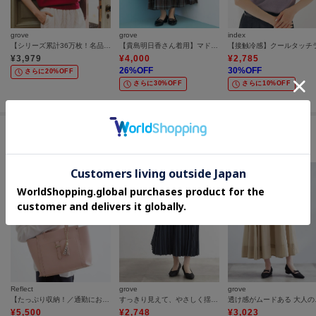
grove
grove
index
【シリーズ累計36万枚！名品ニット】やわらかドライタッチ ドルマンニット
【貴島明日香さん着用】マドラスチェックタックボリュームスカート
¥
3,979
¥
4,000
¥
2,785
26
%OFF
30
%OFF
さらに20%OFF
さらに30%OFF
さらに10%OFF
セールアイテムからのおすすめ
Reflect
grove
grove
【たっぷり収納！／通勤におすすめ】’26春夏毎日バッグ
すっきり見えて、やさしく揺れる。大人のスエードライクプリーツスカート
透け感が
¥
5,500
¥
2,748
¥
3,023