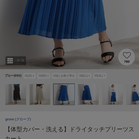
3
/
21
780
ブルー(093)
01(S)
○
02(M)
○
03(L)
お取り寄せ
04(LL)
×
05(3L)
×
grove
(グローブ)
【体型カバー・洗える】ドライタッチプリーツス
カート