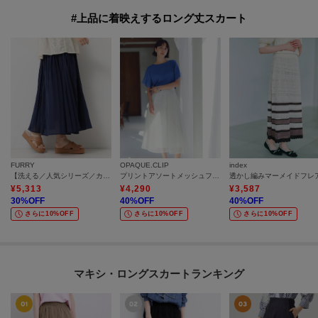
#上品に着映えするロング丈スカート
FURRY
OPAQUE.CLIP
index
【洗える／人気シリーズ／カラバリ豊富】エアリーな綿ボイルギャザースカート
プリントアソートメッシュフレアスカート【洗濯機OK】
¥
5,313
¥
4,290
¥
3,587
30
%OFF
40
%OFF
40
%OFF
さらに10%OFF
さらに10%OFF
さらに10%OFF
マキシ・ロングスカートランキング