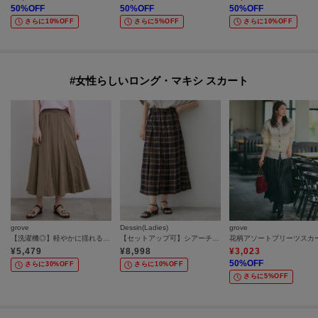
50
%OFF
50
%OFF
50
%OFF
さらに10%OFF
さらに5%OFF
さらに10%OFF
#女性らしいロング・マキシ スカート
grove
Dessin(Ladies)
grove
【洗濯機◎】軽やかに揺れる、マーメイドフレアスカート
【セットアップ可】シアーチェック プリーツスカート
花柄アソートプリーツスカ
¥
5,479
¥
8,998
¥
3,023
50
%OFF
さらに30%OFF
さらに10%OFF
さらに5%OFF