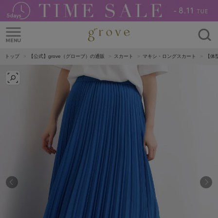
トップ
【公式】grove（グローブ）の通販
スカート
マキシ・ロングスカート
【体