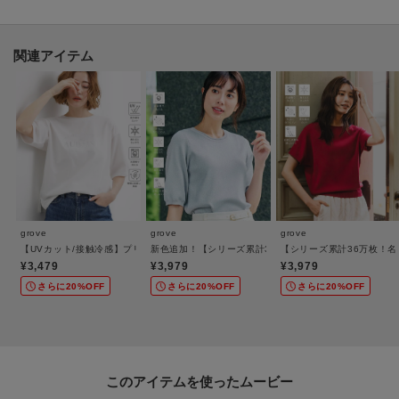
お手入れが楽なポリエステルの合繊素材を使用。
ローンのような軽やかな組織に、麻のような刷毛目調の染ムラのあるラステ
ィックな表情が特徴です。
関連アイテム
ナチュラルなムードがありながらも、クリーンで繊細な透け感が上品な印象
を与えます。
【スタイリング】
コンパクトなニットやカットソーを合わせて、プリーツを主役にしたスタイ
リングがおすすめ。
ブラウスを合わせればきれいめに、Tシャツやスニーカーを合わせればカジュ
アルにも着こなせます。
grove
grove
grove
オン・オフ問わず幅広いシーンで活躍する一枚です。
【UVカット/接触冷感】プリントアソート5分袖Tシャツ
新色追加！【シリーズ累計36万枚/UVカット・ひんやり
【シリーズ累計36万枚！
¥3,479
¥3,979
¥3,979
【仕様】
さらに20%OFF
さらに20%OFF
さらに20%OFF
・ポケットなし
・裏地あり
・ウエスト総ゴム
このアイテムを使ったムービー