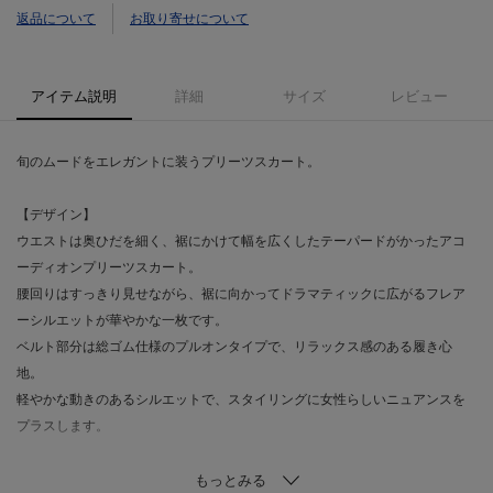
返品について
お取り寄せについて
アイテム説明
詳細
サイズ
レビュー
旬のムードをエレガントに装うプリーツスカート。
【デザイン】
ウエストは奥ひだを細く、裾にかけて幅を広くしたテーパードがかったアコ
ーディオンプリーツスカート。
腰回りはすっきり見せながら、裾に向かってドラマティックに広がるフレア
ーシルエットが華やかな一枚です。
ベルト部分は総ゴム仕様のプルオンタイプで、リラックス感のある履き心
地。
軽やかな動きのあるシルエットで、スタイリングに女性らしいニュアンスを
プラスします。
【素材】