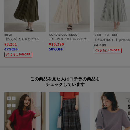
【26SS】
モデル情報：身長166cm B80 W59 H86 着用サイズ：02（M）
grove
CORDIER/SUTSESO
SHOO・LA・RUE
【洗える】ひらりとゆれる 上品プリーツスカート
【M～2Lサイズ】スパンビエラ華やぐプリーツスカート
¥
3,201
¥
16,390
¥
4,489
47
%OFF
50
%OFF
さらに40%OFF
さらに20%OFF
この商品を見た人はコチラの商品も
チェックしています