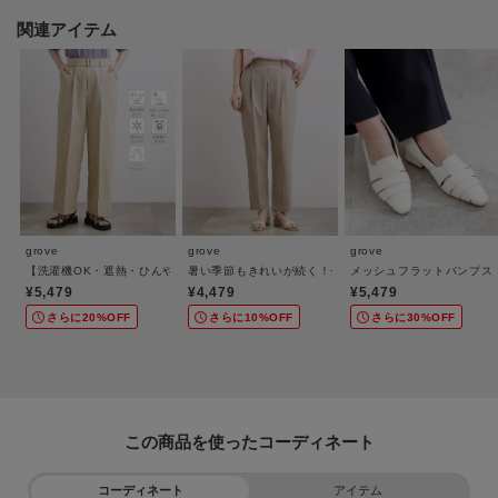
【仕様】
関連アイテム
・ポケット数：胸元×2
※照明の関係により、実際よりも色味が違って見える場合があります。ま
た、パソコン・スマートフォンなどの環境により、若干製品と画像のカラー
が異なる場合もございます。
＊＊＊＊＊＊＊＊＊＊＊＊＊＊＊＊＊＊＊＊＊＊＊＊＊＊＊＊＊
grove
grove
grove
【洗濯機OK・遮熱・ひんやり/SETUP可】シワになりにくい、ベルト付ワイドパンツ
暑い季節もきれいが続く！センタープレスがとれにくい、
メッシュフラットパンプス
【お買い物をよりお楽しみいただくために♪】
¥5,479
¥4,479
¥5,479
さらに20%OFF
さらに10%OFF
さらに30%OFF
＼＼気になるアイテムはお気に入り登録がおすすめ！／／
◆オンラインサイトの商品ページにある
『ハートマーク』をクリックして簡単に追加できます。
この商品を使った
再入荷通知や値下げ情報、在庫状況をメルマガにてお知らせ！
コーディネート
アイテム