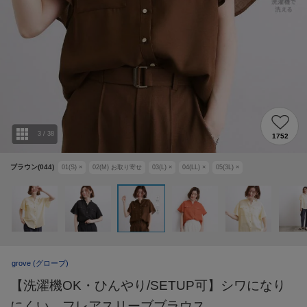
3
/
38
1752
ブラウン(044)
01(S)
×
02(M)
お取り寄せ
03(L)
×
04(LL)
×
05(3L)
×
grove
(グローブ)
【洗濯機OK・ひんやり/SETUP可】シワになり
にくい、フレアスリーブブラウス