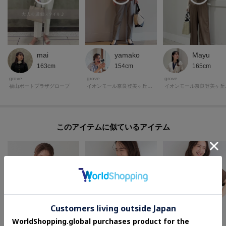
mai
yamako
Mayu
163cm
154cm
165cm
grove
grove
grove
福山ポートプラザグローブ
イオンモール奈良登美ヶ丘グローブ
イオン
このアイテムに似ているアイテム