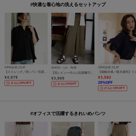
#快適な着心地の洗えるセットアップ
OPAQUE.CLIP
OPAQUE.CLIP
SHOO・LA・RUE
【ストレッチ／防シワ／洗濯機OK】タックスリーブブラウス《SS～LL／6col／セットアップ可》
【高レビュー/S-LL/洗濯機可/セットアップ可】着丈選べる 軽凛(かろりん) ひんやりフラップイージーパンツ
¥
4,979
¥
3,582
¥
3,989
20
%OFF
さらに30%OFF
さらに5%OFF
さらに10%OFF
#オフィスで活躍するきれいめパンツ