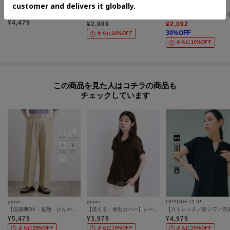
index
SHOO・LA・RUE
SHOO・LA・RUE
【接触冷感】ダブルポケットスキッパーブラウス《吸水速乾／防シワ／洗濯機OK／S～3L／7col》
【洗濯機可/S-LL】大人の抜け感 ゆるっと5分袖シャツ
¥
4,479
¥
2,989
¥
2,092
30
%OFF
さらに20%OFF
さらに10%OFF
この商品を見た人はコチラの商品も
チェックしています
grove
grove
OPAQUE.CLIP
【洗濯機OK・遮熱・ひんやり/SETUP可】シワになりにくい、ベルト付ワイドパンツ
【洗える・体型カバー】レースドルマンシャツ
¥
5,479
¥
3,979
¥
4,979
さらに20%OFF
さらに10%OFF
さらに20%OFF