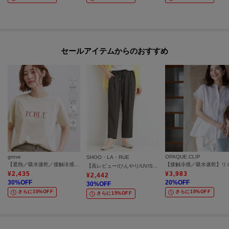
セールアイテムからのおすすめ
grove
OPAQUE.CLIP
SHOO・LA・RUE
【遮熱／吸水速乾／接触冷感／UVカット】ベーシックロゴTシャツ
【高レビュー/ひんやり/UV/SS-3L/セットアップ可】さらさらぷるん イージーテーパードパンツ
¥
2,435
¥
3,983
¥
2,442
30
%OFF
20
%OFF
30
%OFF
さらに10%OFF
さらに10%OFF
さらに15%OFF