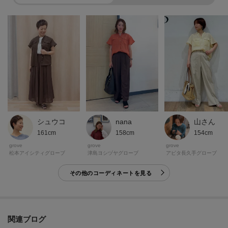
マイページにてお気に入り一覧もチェックできます！！
＊＊＊＊＊＊＊＊＊＊＊＊＊＊＊＊＊＊＊＊＊＊＊＊＊＊＊＊＊
【26SS】
モデル情報：身長166cm B80 W59 H86 着用サイズ：02（M）
シュウコ
nana
山さん
161cm
158cm
154cm
grove
grove
grove
松本アイシティグローブ
津島ヨシヅヤグローブ
アピタ長久手グローブ
その他のコーディネートを見る
関連ブログ