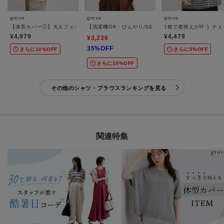
grove
grove
grove
【体系カバー◎】大人フェミニン消しプリーツブラウス
【洗濯機OK・ひんやり/SETUP可】シワになりにくい
1枚で着映えが叶う チ
¥4,979
¥4,479
¥3,236
35%OFF
さらに10%OFF
さらに5%OFF
さらに10%OFF
その他のシャツ・ブラウスランキングを見る
関連特集