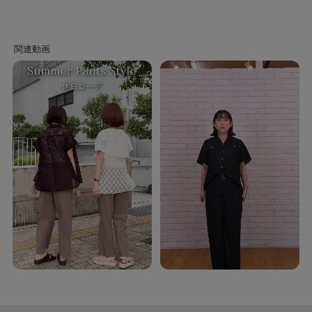
ほどよい透け感のある、軽やかな素材を使用。
さらりとしたタッチで、涼しげな着心地が魅力です。
接触冷感機能でひんやりとした肌触り。
防シワ性も備えた扱いやすい素材感です。
さらにご自宅の洗濯機で洗えるのも嬉しいポイント。
【スタイリング】
パンツと合わせたすっきりとした着こなしはもちろん、
スカートと合わせたやわらかなスタイルにも馴染みます。
アウトでも着用できるシルエットで、体型カバーも叶えつつ一枚で軽やかに
着映えするブラウスです。
768－61034ベルトイージーワイドパンツと一部のカラーを揃えています。
セットアップ風の着こなしが楽しめます。
お仕事からおでかけまで幅広く活躍するブラウスです。