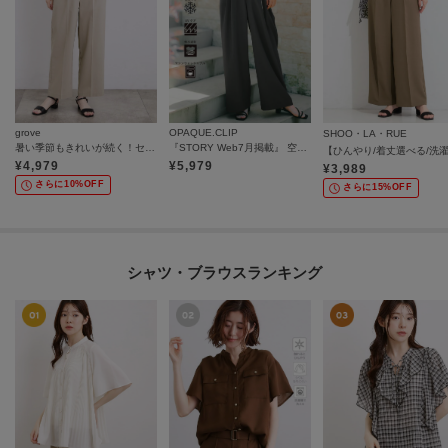
grove
OPAQUE.CLIP
SHOO・LA・RUE
暑い季節もきれいが続く！センタープレスが取れにくい、ハイパーストレッチワイドパンツ
『STORY Web7月掲載』 空気パンツ《接触冷感／UVケア／吸水速乾／防シワ／洗濯機OK》
¥
4,979
¥
5,979
¥
3,989
さらに10%OFF
さらに15%OFF
シャツ・ブラウスランキング