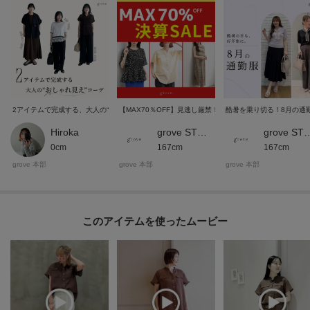
2アイテムで完成する、大人の“おしゃれ見え”コーデ
【MAX70％OFF】見逃し厳禁！決算セール
酷暑を乗り切る！8月の通
Hiroka
grove STYLE
grove S
0cm
167cm
167cm
grove 本部
grove 本部
grove 本部
このアイテムを使ったムービー